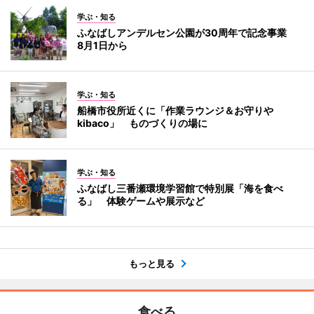
学ぶ・知る
ふなばしアンデルセン公園が30周年で記念事業
8月1日から
学ぶ・知る
船橋市役所近くに「作業ラウンジ＆お守りや
kibaco」 ものづくりの場に
学ぶ・知る
ふなばし三番瀬環境学習館で特別展「海を食べ
る」 体験ゲームや展示など
もっと見る
食べる