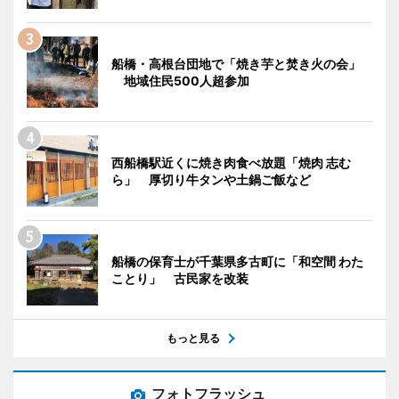
船橋・高根台団地で「焼き芋と焚き火の会」
地域住民500人超参加
西船橋駅近くに焼き肉食べ放題「焼肉 志む
ら」 厚切り牛タンや土鍋ご飯など
船橋の保育士が千葉県多古町に「和空間 わた
ことり」 古民家を改装
もっと見る
フォトフラッシュ