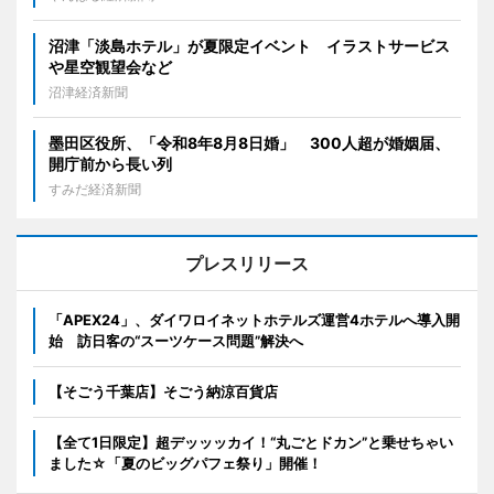
沼津「淡島ホテル」が夏限定イベント イラストサービス
や星空観望会など
沼津経済新聞
墨田区役所、「令和8年8月8日婚」 300人超が婚姻届、
開庁前から長い列
すみだ経済新聞
プレスリリース
「APEX24」、ダイワロイネットホテルズ運営4ホテルへ導入開
始 訪日客の“スーツケース問題”解決へ
【そごう千葉店】そごう納涼百貨店
【全て1日限定】超デッッッカイ！“丸ごとドカン”と乗せちゃい
ました☆「夏のビッグパフェ祭り」開催！