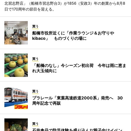
北習志野店」（船橋市習志野台3）が1856（安政3）年の創業から8月8
日で170周年の節目を迎える。
買う
船橋市役所近くに「作業ラウンジ＆お守りや
kibaco」 ものづくりの場に
買う
「船橋のなし」今シーズン初出荷 今年は雨に恵ま
れ大玉傾向に
買う
プラレール「東葉高速鉄道2000系」発売へ 30
周年記念で再販
買う
石井食品で防災体験を盛り込んだ親子向けイベン