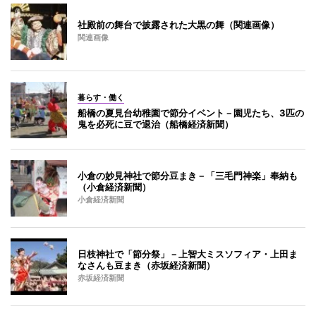
社殿前の舞台で披露された大黒の舞（関連画像）
関連画像
暮らす・働く
船橋の夏見台幼稚園で節分イベント－園児たち、3匹の
鬼を必死に豆で退治（船橋経済新聞）
小倉の妙見神社で節分豆まき－「三毛門神楽」奉納も
（小倉経済新聞）
小倉経済新聞
日枝神社で「節分祭」－上智大ミスソフィア・上田ま
なさんも豆まき（赤坂経済新聞）
赤坂経済新聞