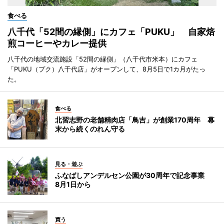
食べる
八千代「52間の縁側」にカフェ「PUKU」 自家焙
煎コーヒーやカレー提供
八千代の地域交流施設「52間の縁側」（八千代市米本）にカフェ
「PUKU（プク）八千代店」がオープンして、8月5日で1カ月がたっ
た。
食べる
北習志野の老舗精肉店「鳥吉」が創業170周年 幕
末から続くのれん守る
見る・遊ぶ
ふなばしアンデルセン公園が30周年で記念事業
8月1日から
買う