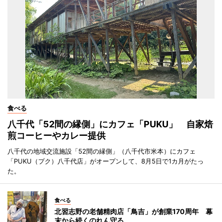
食べる
八千代「52間の縁側」にカフェ「PUKU」 自家焙
煎コーヒーやカレー提供
八千代の地域交流施設「52間の縁側」（八千代市米本）にカフェ
「PUKU（プク）八千代店」がオープンして、8月5日で1カ月がたっ
た。
食べる
北習志野の老舗精肉店「鳥吉」が創業170周年 幕
末から続くのれん守る