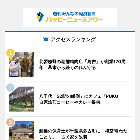
アクセスランキング
北習志野の老舗精肉店「鳥吉」が創業170周
年 幕末から続くのれん守る
八千代「52間の縁側」にカフェ「PUKU」
自家焙煎コーヒーやカレー提供
船橋の保育士が千葉県多古町に「和空間 わた
ことり」 古民家を改装