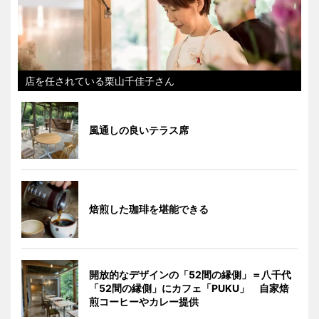
店を任されている栗山千佳子さん
風通しの良いテラス席
焙煎した珈琲を堪能できる
開放的なデザインの「52間の縁側」＝八千代
「52間の縁側」にカフェ「PUKU」 自家焙
煎コーヒーやカレー提供