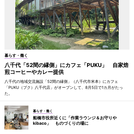
暮らす・働く
八千代「52間の縁側」にカフェ「PUKU」 自家焙
煎コーヒーやカレー提供
八千代の地域交流施設「52間の縁側」（八千代市米本）にカフェ
「PUKU（プク）八千代店」がオープンして、8月5日で1カ月がたっ
た。
暮らす・働く
船橋市役所近くに「作業ラウンジ＆お守りや
kibaco」 ものづくりの場に