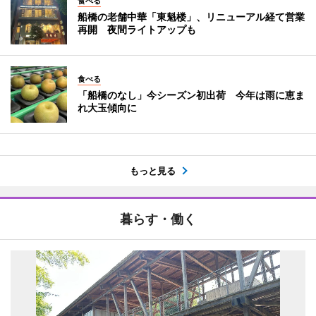
食べる
船橋の老舗中華「東魁楼」、リニューアル経て営業
再開 夜間ライトアップも
食べる
「船橋のなし」今シーズン初出荷 今年は雨に恵ま
れ大玉傾向に
もっと見る
暮らす・働く