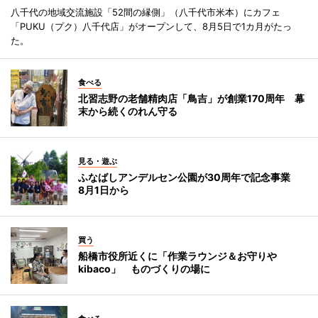
八千代の地域交流施設「52間の縁側」（八千代市米本）にカフェ
「PUKU（プク）八千代店」がオープンして、8月5日で1カ月がたっ
た。
食べる
北習志野の老舗精肉店「鳥吉」が創業170周年 幕
末から続くのれん守る
見る・遊ぶ
ふなばしアンデルセン公園が30周年で記念事業
8月1日から
買う
船橋市役所近くに「作業ラウンジ＆お守りや
kibaco」 ものづくりの場に