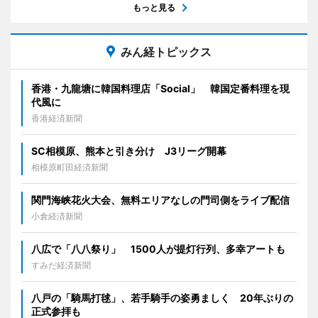
もっと見る
みん経トピックス
香港・九龍塘に韓国料理店「Social」 韓国定番料理を現
代風に
香港経済新聞
SC相模原、熊本と引き分け J3リーグ開幕
相模原町田経済新聞
関門海峡花火大会、無料エリアなしの門司側をライブ配信
小倉経済新聞
八広で「八八祭り」 1500人が提灯行列、多幸アートも
すみだ経済新聞
八戸の「騎馬打毬」、若手騎手の姿勇ましく 20年ぶりの
正式参拝も