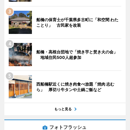
船橋の保育士が千葉県多古町に「和空間 わた
ことり」 古民家を改装
船橋・高根台団地で「焼き芋と焚き火の会」
地域住民500人超参加
西船橋駅近くに焼き肉食べ放題「焼肉 志む
ら」 厚切り牛タンや土鍋ご飯など
もっと見る
フォトフラッシュ