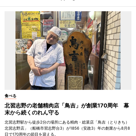
食べる
北習志野の老舗精肉店「鳥吉」が創業170周年 幕
末から続くのれん守る
北習志野駅から徒歩2分の場所にある精肉・総菜店「鳥吉（とりきち）
北習志野店」（船橋市習志野台3）が1856（安政3）年の創業から8月8
日で170周年の節目を迎える。