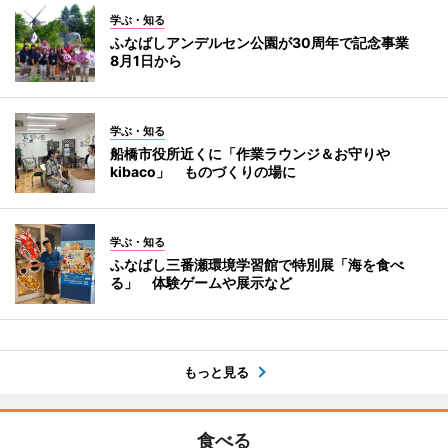
学ぶ・知る
ふなばしアンデルセン公園が30周年で記念事業
8月1日から
学ぶ・知る
船橋市役所近くに「作業ラウンジ＆お守りや
kibaco」 ものづくりの場に
学ぶ・知る
ふなばし三番瀬環境学習館で特別展「海を食べ
る」 体験ゲームや展示など
もっと見る
食べる