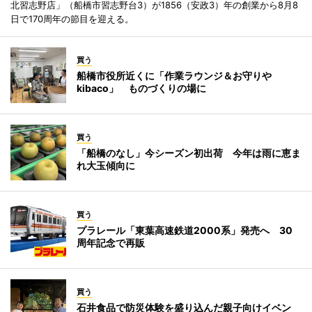
北習志野店」（船橋市習志野台3）が1856（安政3）年の創業から8月8
日で170周年の節目を迎える。
買う
船橋市役所近くに「作業ラウンジ＆お守りや
kibaco」 ものづくりの場に
買う
「船橋のなし」今シーズン初出荷 今年は雨に恵ま
れ大玉傾向に
買う
プラレール「東葉高速鉄道2000系」発売へ 30
周年記念で再販
買う
石井食品で防災体験を盛り込んだ親子向けイベン