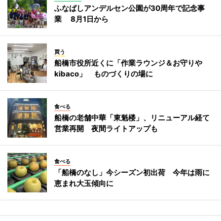
ふなばしアンデルセン公園が30周年で記念事
業 8月1日から
買う
船橋市役所近くに「作業ラウンジ＆お守りや
kibaco」 ものづくりの場に
食べる
船橋の老舗中華「東魁楼」、リニューアル経て
営業再開 夜間ライトアップも
食べる
「船橋のなし」今シーズン初出荷 今年は雨に
恵まれ大玉傾向に