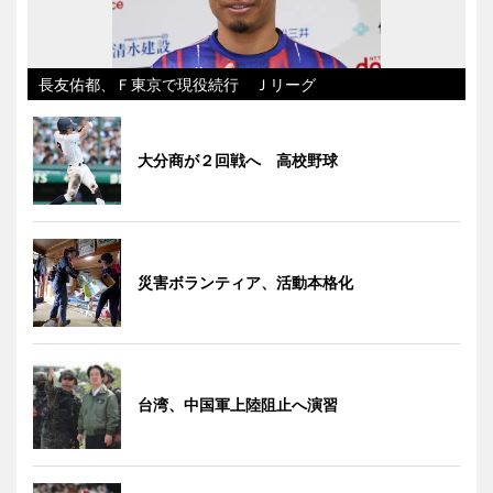
長友佑都、Ｆ東京で現役続行 Ｊリーグ
大分商が２回戦へ 高校野球
災害ボランティア、活動本格化
台湾、中国軍上陸阻止へ演習