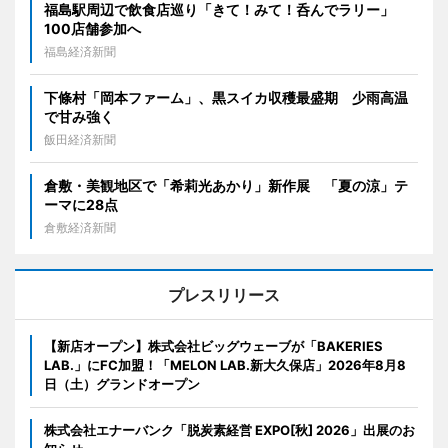
福島駅周辺で飲食店巡り「きて！みて！呑んでラリー」
100店舗参加へ
福島経済新聞
下條村「岡本ファーム」、黒スイカ収穫最盛期 少雨高温
で甘み強く
飯田経済新聞
倉敷・美観地区で「希莉光あかり」新作展 「夏の涼」テ
ーマに28点
倉敷経済新聞
プレスリリース
【新店オープン】株式会社ビッグウェーブが「BAKERIES
LAB.」にFC加盟！「MELON LAB.新大久保店」2026年8月8
日（土）グランドオープン
株式会社エナーバンク「脱炭素経営 EXPO[秋] 2026」出展のお