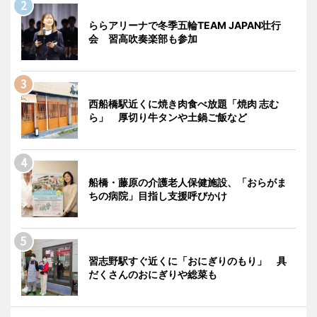
ららアリーナで冬季五輪TEAM JAPAN壮行
会 習高吹奏楽部も参加
西船橋駅近くに焼き肉食べ放題「焼肉 志む
ら」 厚切り牛タンや土鍋ご飯など
船橋・藤原の介護老人保健施設、「おらがま
ちの病院」目指し支援呼びかけ
習志野駅すぐ近くに「おにぎりのもり」 具
だくさんのおにぎりや総菜も