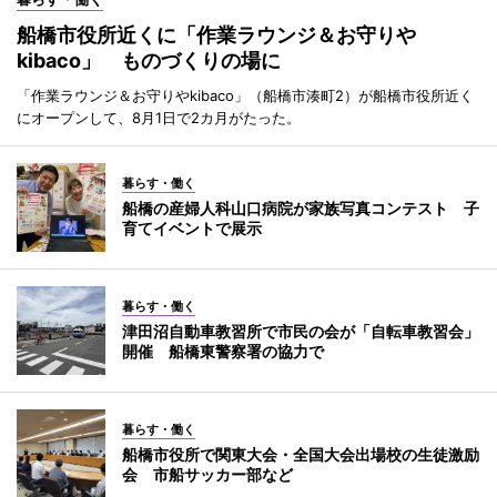
船橋市役所近くに「作業ラウンジ＆お守りや
kibaco」 ものづくりの場に
「作業ラウンジ＆お守りやkibaco」（船橋市湊町2）が船橋市役所近く
にオープンして、8月1日で2カ月がたった。
暮らす・働く
船橋の産婦人科山口病院が家族写真コンテスト 子
育てイベントで展示
暮らす・働く
津田沼自動車教習所で市民の会が「自転車教習会」
開催 船橋東警察署の協力で
暮らす・働く
船橋市役所で関東大会・全国大会出場校の生徒激励
会 市船サッカー部など