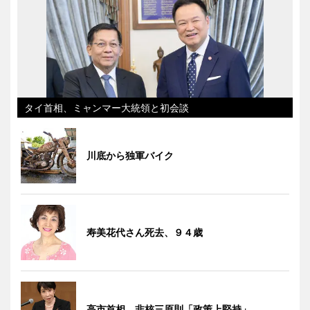
タイ首相、ミャンマー大統領と初会談
川底から独軍バイク
寿美花代さん死去、９４歳
高市首相、非核三原則「政策上堅持」