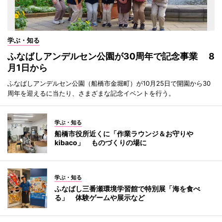
学ぶ・知る
ふなばしアンデルセン公園が30周年で記念事業 8
月1日から
ふなばしアンデルセン公園（船橋市金堀町）が10月25日で開園から30
周年を迎えるに当たり、さまざまな記念イベントを行う。
学ぶ・知る
船橋市役所近くに「作業ラウンジ＆お守りや
kibaco」 ものづくりの場に
学ぶ・知る
ふなばし三番瀬環境学習館で特別展「海を食べ
る」 体験ゲームや展示など