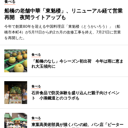
食べる
船橋の老舗中華「東魁楼」、リニューアル経て営業
再開 夜間ライトアップも
今年で創業80年を迎える中国料理店「東魁楼（とうかいろう）」（船
橋市本町4）が5月11日から約2カ月の改修工事を終え、7月21日に営業
を再開した。
食べる
「船橋のなし」今シーズン初出荷 今年は雨に恵ま
れ大玉傾向に
食べる
石井食品で防災体験を盛り込んだ親子向けイベン
ト 小湊鐵道とのコラボも
食べる
東葉高美術部員が描くパンの絵、パン店「ピーター