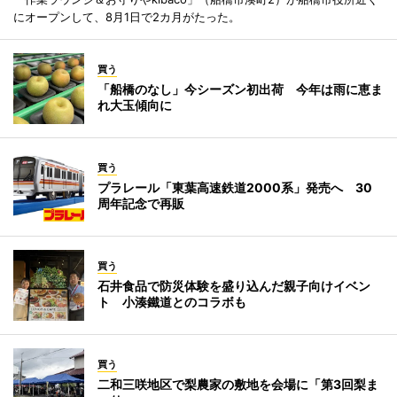
にオープンして、8月1日で2カ月がたった。
買う
「船橋のなし」今シーズン初出荷 今年は雨に恵ま
れ大玉傾向に
買う
プラレール「東葉高速鉄道2000系」発売へ 30
周年記念で再販
買う
石井食品で防災体験を盛り込んだ親子向けイベン
ト 小湊鐵道とのコラボも
買う
二和三咲地区で梨農家の敷地を会場に「第3回梨ま