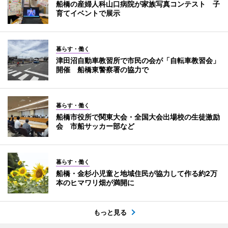
船橋の産婦人科山口病院が家族写真コンテスト 子
育てイベントで展示
暮らす・働く
津田沼自動車教習所で市民の会が「自転車教習会」
開催 船橋東警察署の協力で
暮らす・働く
船橋市役所で関東大会・全国大会出場校の生徒激励
会 市船サッカー部など
暮らす・働く
船橋・金杉小児童と地域住民が協力して作る約2万
本のヒマワリ畑が満開に
もっと見る