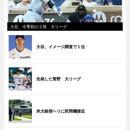
大谷、今季初の２発 大リーグ
大谷、イメージ調査で１位
先発した菅野 大リーグ
米大統領ヘリに民間機接近