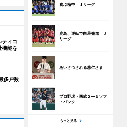
喜ぶ植中 Ｊリーグ
鹿島、逆転で白星発進 Ｊ
リーグ
ルティコ
社機能を
あいさつされる悠仁さま
最多戸数
プロ野球・西武２―５ソフ
トバンク
もっと見る