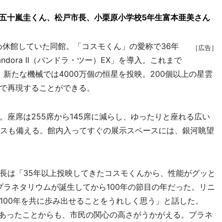
生五十嵐圭くん、松戸市長、小栗原小学校5年生富本亜美さん
め休館していた同館。「コスモくん」の愛称で36年
［広告］
dora II（パンドラ・ツー）EX」を導入。これまで
、新たな機械では4000万個の恒星を投映。200個以上の星雲
で再現することができる。
座席は255席から145席に減らし、ゆったりと座れる広い
ースも備える。館内入ってすぐの展示スペースには、銀河眺望
長は「35年以上投映してきたコスモくんから、性能がグッと
プラネタリウムが誕生してから100年の節目の年だった。リニ
100年を共に歩み出せることをうれしく思う」と話した。
があったことからも、市民の関心の高さがうかがえる。プラネ