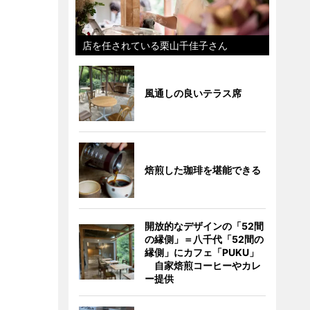
店を任されている栗山千佳子さん
風通しの良いテラス席
焙煎した珈琲を堪能できる
開放的なデザインの「52間
の縁側」＝八千代「52間の
縁側」にカフェ「PUKU」
自家焙煎コーヒーやカレ
ー提供