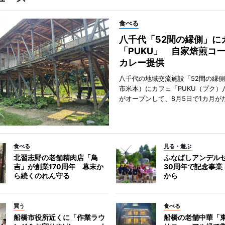
食べる
八千代「52間の縁側」に
「PUKU」 自家焙煎コ
カレー提供
八千代の地域交流施設「52間の縁
市米本）にカフェ「PUKU（プク）
がオープンして、8月5日で1カ月が
食べる
見る・遊ぶ
北習志野の老舗精肉店「鳥
ふなばしアンデル
吉」が創業170周年 幕末か
30周年で記念事業
ら続くのれん守る
から
買う
食べる
船橋市役所近くに「作業ラウ
船橋の老舗中華「