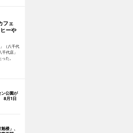
カフェ
ーヒーや
側」（八千代
八千代店」
たった。
セン公園が
 8月1日
東魁楼」、