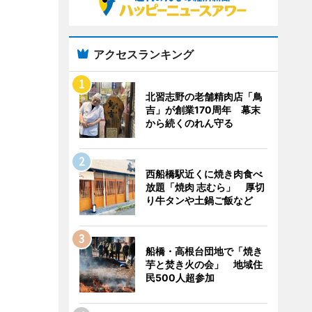
アクセスランキング
北習志野の老舗精肉店「鳥
吉」が創業170周年 幕末
から続くのれん守る
西船橋駅近くに焼き肉食べ
放題「焼肉 志むら」 厚切
り牛タンや土鍋ご飯など
船橋・高根台団地で「焼き
芋と焚き火の会」 地域住
民500人超参加