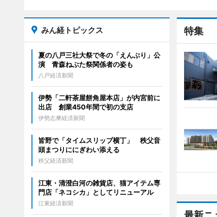
みん経トピックス
特集
夏の八戸三社大祭で冬の「えんぶり」公
演 青森ねぶた祭関係者の姿も
八戸経済新聞
伊勢「二軒茶屋餅角屋本店」が内宮前に
出店 創業450年間で初の支店
伊勢志摩経済新聞
皆野で「タイムスリップ横丁」 秩父音
頭まつりににぎわい添える
秩父経済新聞
江東・清澄白河の雑貨店、猫アイテム専
門店「ネコシカ」としてリニューアル
江東経済新聞
最新ニ