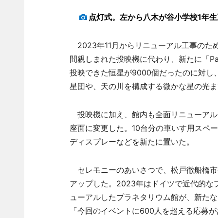
点灯式。左から八木が谷小学校1年
2023年11月からリニューアル工事のた
間親しまれた投映機に代わり、新たに「Pan
投映できた恒星が9000個だったのに対し
星団や、天の川を構成する微かな星の光ま
投映機に加え、館内も全面リニューアル。
座面に変更した。10台分の車いす用スペ
ディスプレーなどを新たに置いた。
セレモニーのあいさつで、松戸徹船橋市
アップした。2023年はドイツで近代的な
ューアルしたプラネタリウム館が、新たな
「今回のイベントに600人を超える応募