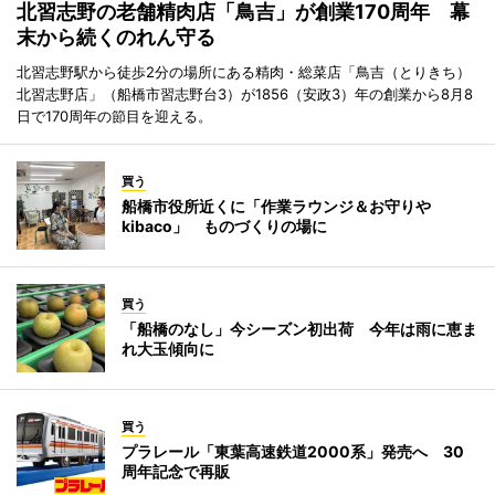
北習志野の老舗精肉店「鳥吉」が創業170周年 幕
末から続くのれん守る
北習志野駅から徒歩2分の場所にある精肉・総菜店「鳥吉（とりきち）
北習志野店」（船橋市習志野台3）が1856（安政3）年の創業から8月8
日で170周年の節目を迎える。
買う
船橋市役所近くに「作業ラウンジ＆お守りや
kibaco」 ものづくりの場に
買う
「船橋のなし」今シーズン初出荷 今年は雨に恵ま
れ大玉傾向に
買う
プラレール「東葉高速鉄道2000系」発売へ 30
周年記念で再販