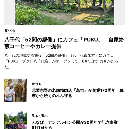
食べる
八千代「52間の縁側」にカフェ「PUKU」 自家焙
煎コーヒーやカレー提供
八千代の地域交流施設「52間の縁側」（八千代市米本）にカフェ
「PUKU（プク）八千代店」がオープンして、8月5日で1カ月がたっ
た。
食べる
北習志野の老舗精肉店「鳥吉」が創業170周年 幕
末から続くのれん守る
見る・遊ぶ
ふなばしアンデルセン公園が30周年で記念事業
8月1日から