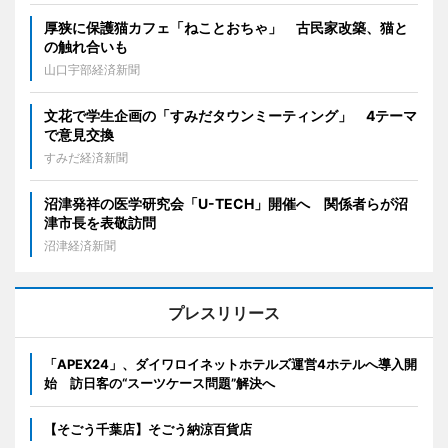
厚狭に保護猫カフェ「ねことおちゃ」 古民家改築、猫と
の触れ合いも
山口宇部経済新聞
文花で学生企画の「すみだタウンミーティング」 4テーマ
で意見交換
すみだ経済新聞
沼津発祥の医学研究会「U-TECH」開催へ 関係者らが沼
津市長を表敬訪問
沼津経済新聞
プレスリリース
「APEX24」、ダイワロイネットホテルズ運営4ホテルへ導入開
始 訪日客の“スーツケース問題”解決へ
【そごう千葉店】そごう納涼百貨店