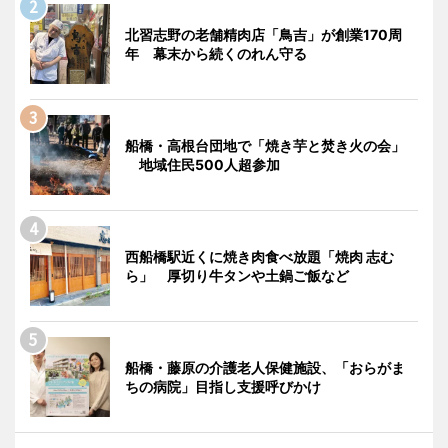
北習志野の老舗精肉店「鳥吉」が創業170周
年 幕末から続くのれん守る
船橋・高根台団地で「焼き芋と焚き火の会」
地域住民500人超参加
西船橋駅近くに焼き肉食べ放題「焼肉 志む
ら」 厚切り牛タンや土鍋ご飯など
船橋・藤原の介護老人保健施設、「おらがま
ちの病院」目指し支援呼びかけ