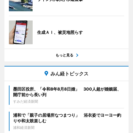
生成ＡＩ、被災地照らす
もっと見る
みん経トピックス
墨田区役所、「令和8年8月8日婚」 300人超が婚姻届、
開庁前から長い列
すみだ経済新聞
浦和で「親子の居場所なつまつり」 浴衣姿でヨーヨー釣
りや和太鼓楽しむ
浦和経済新聞