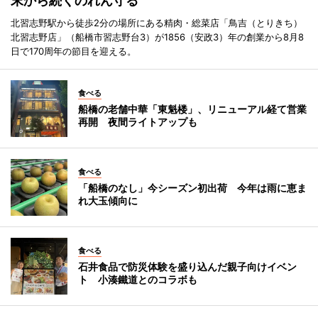
末から続くのれん守る
北習志野駅から徒歩2分の場所にある精肉・総菜店「鳥吉（とりきち）
北習志野店」（船橋市習志野台3）が1856（安政3）年の創業から8月8
日で170周年の節目を迎える。
食べる
船橋の老舗中華「東魁楼」、リニューアル経て営業
再開 夜間ライトアップも
食べる
「船橋のなし」今シーズン初出荷 今年は雨に恵ま
れ大玉傾向に
食べる
石井食品で防災体験を盛り込んだ親子向けイベン
ト 小湊鐵道とのコラボも