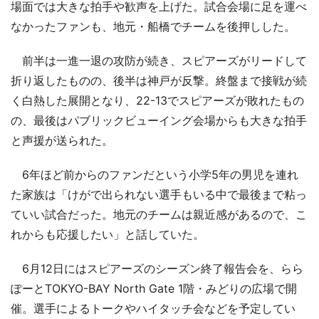
場面では大きな拍手や歓声を上げた。試合会場に足を運べ
なかったファンも、地元・船橋でチームを後押しした。
前半は一進一退の攻防が続き、スピアーズがリードして
折り返したものの、後半は神戸が反撃。終盤まで接戦が続
く白熱した展開となり、22-13でスピアーズが敗れたもの
の、最後はパブリックビューイング会場からも大きな拍手
と声援が送られた。
6年ほど前からのファンだという小学5年の男児を連れ
た家族は「けがで出られない選手もいる中で最後まで粘っ
ていい試合だった。地元のチームは親近感があるので、こ
れからも応援したい」と話していた。
6月12日にはスピアーズのシーズン終了報告会を、らら
ぽーとTOKYO-BAY North Gate 1階・みどりの広場で開
催。選手によるトークやハイタッチ会などを予定してい