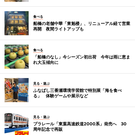
食べる
船橋の老舗中華「東魁楼」、リニューアル経て営業
再開 夜間ライトアップも
食べる
「船橋のなし」今シーズン初出荷 今年は雨に恵ま
れ大玉傾向に
見る・遊ぶ
ふなばし三番瀬環境学習館で特別展「海を食べ
る」 体験ゲームや展示など
見る・遊ぶ
プラレール「東葉高速鉄道2000系」発売へ 30
周年記念で再販