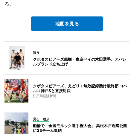
る。
地図を見る
買う
クボタスピアーズ船橋・東京ベイの木田選手、アパレ
ルブランド立ち上げ
クボタスピアーズ、えどりく無敗記録懸け最終節 コベ
ルコ神戸Sと直接対決
江戸川経済新聞
見る・遊ぶ
船橋で「全国モルック選手権大会」 高根木戸近隣公園
に33チーム集結