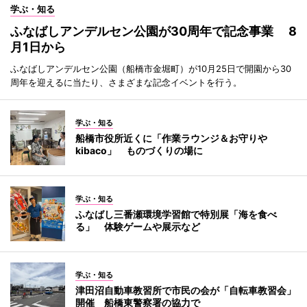
学ぶ・知る
ふなばしアンデルセン公園が30周年で記念事業 8
月1日から
ふなばしアンデルセン公園（船橋市金堀町）が10月25日で開園から30
周年を迎えるに当たり、さまざまな記念イベントを行う。
学ぶ・知る
船橋市役所近くに「作業ラウンジ＆お守りや
kibaco」 ものづくりの場に
学ぶ・知る
ふなばし三番瀬環境学習館で特別展「海を食べ
る」 体験ゲームや展示など
学ぶ・知る
津田沼自動車教習所で市民の会が「自転車教習会」
開催 船橋東警察署の協力で