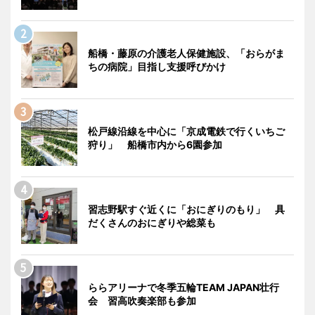
船橋・藤原の介護老人保健施設、「おらがま
ちの病院」目指し支援呼びかけ
松戸線沿線を中心に「京成電鉄で行くいちご
狩り」 船橋市内から6園参加
習志野駅すぐ近くに「おにぎりのもり」 具
だくさんのおにぎりや総菜も
ららアリーナで冬季五輪TEAM JAPAN壮行
会 習高吹奏楽部も参加