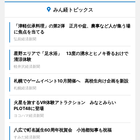
みん経トピックス
「津軽伝承料理」の第2弾 正月や盆、農事など人が集う場
に焦点を当てる
弘前経済新聞
星野エリアで「足水浴」 13度の湧水とヒノキ香るおけで
清涼体験
軽井沢経済新聞
札幌でゲームイベント10月開催へ 高校生向け企画を新設
札幌経済新聞
火星を旅するVR体験アトラクション みなとみらい
PLOT48に登場
ヨコハマ経済新聞
八広で町名誕生60周年祝賀会 小池都知事も祝福
すみだ経済新聞