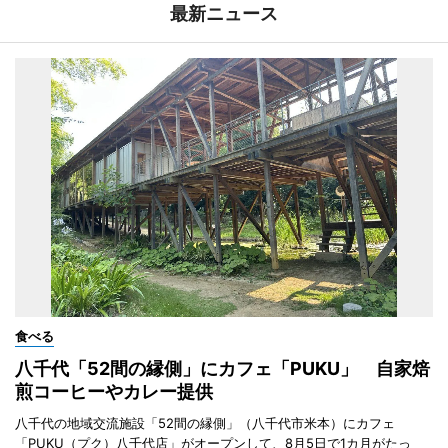
最新ニュース
食べる
八千代「52間の縁側」にカフェ「PUKU」 自家焙
煎コーヒーやカレー提供
八千代の地域交流施設「52間の縁側」（八千代市米本）にカフェ
「PUKU（プク）八千代店」がオープンして、8月5日で1カ月がたっ