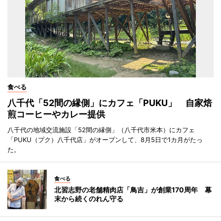
食べる
八千代「52間の縁側」にカフェ「PUKU」 自家焙
煎コーヒーやカレー提供
八千代の地域交流施設「52間の縁側」（八千代市米本）にカフェ
「PUKU（プク）八千代店」がオープンして、8月5日で1カ月がたっ
た。
食べる
北習志野の老舗精肉店「鳥吉」が創業170周年 幕
末から続くのれん守る