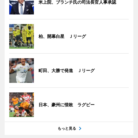
米上院、ブランチ氏の司法長官人事承認
柏、開幕白星 Ｊリーグ
町田、大勝で発進 Ｊリーグ
日本、豪州に惜敗 ラグビー
もっと見る