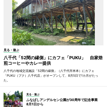
見る・遊ぶ
八千代「52間の縁側」にカフェ「PUKU」 自家焙
煎コーヒーやカレー提供
八千代の地域交流施設「52間の縁側」（八千代市米本）にカフェ
「PUKU（プク）八千代店」がオープンして、8月5日で1カ月がたっ
た。
見る・遊ぶ
ふなばしアンデルセン公園が30周年で記念事業
8月1日から