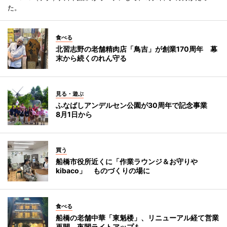
た。
食べる
北習志野の老舗精肉店「鳥吉」が創業170周年 幕
末から続くのれん守る
見る・遊ぶ
ふなばしアンデルセン公園が30周年で記念事業
8月1日から
買う
船橋市役所近くに「作業ラウンジ＆お守りや
kibaco」 ものづくりの場に
食べる
船橋の老舗中華「東魁楼」、リニューアル経て営業
再開 夜間ライトアップも