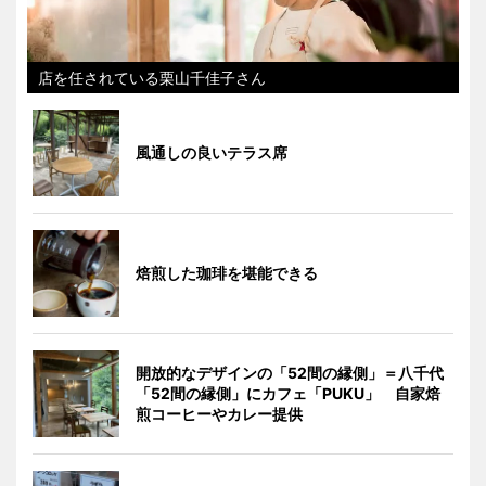
店を任されている栗山千佳子さん
風通しの良いテラス席
焙煎した珈琲を堪能できる
開放的なデザインの「52間の縁側」＝八千代
「52間の縁側」にカフェ「PUKU」 自家焙
煎コーヒーやカレー提供