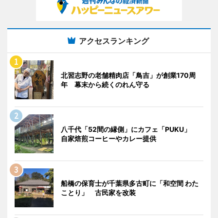
アクセスランキング
北習志野の老舗精肉店「鳥吉」が創業170周
年 幕末から続くのれん守る
八千代「52間の縁側」にカフェ「PUKU」
自家焙煎コーヒーやカレー提供
船橋の保育士が千葉県多古町に「和空間 わた
ことり」 古民家を改装