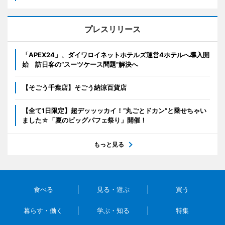
プレスリリース
「APEX24」、ダイワロイネットホテルズ運営4ホテルへ導入開
始 訪日客の“スーツケース問題”解決へ
【そごう千葉店】そごう納涼百貨店
【全て1日限定】超デッッッカイ！“丸ごとドカン”と乗せちゃい
ました☆「夏のビッグパフェ祭り」開催！
もっと見る
食べる
見る・遊ぶ
買う
暮らす・働く
学ぶ・知る
特集