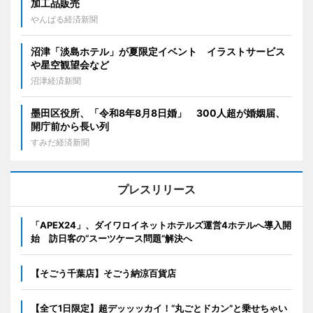
加工品販売
やんばる経済新聞
沼津「淡島ホテル」が夏限定イベント イラストサービス
や星空観望会など
沼津経済新聞
墨田区役所、「令和8年8月8日婚」 300人超が婚姻届、
開庁前から長い列
すみだ経済新聞
プレスリリース
「APEX24」、ダイワロイネットホテルズ運営4ホテルへ導入開
始 訪日客の“スーツケース問題”解決へ
【そごう千葉店】そごう納涼百貨店
【全て1日限定】超デッッッカイ！“丸ごとドカン”と乗せちゃい