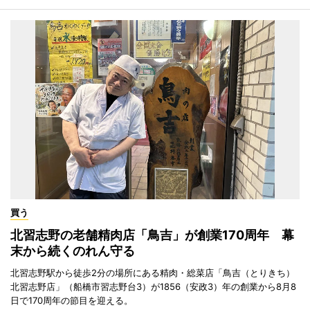
買う
北習志野の老舗精肉店「鳥吉」が創業170周年 幕
末から続くのれん守る
北習志野駅から徒歩2分の場所にある精肉・総菜店「鳥吉（とりきち）
北習志野店」（船橋市習志野台3）が1856（安政3）年の創業から8月8
日で170周年の節目を迎える。