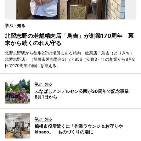
学ぶ・知る
北習志野の老舗精肉店「鳥吉」が創業170周年 幕
末から続くのれん守る
北習志野駅から徒歩2分の場所にある精肉・総菜店「鳥吉（とりきち）
北習志野店」（船橋市習志野台3）が1856（安政3）年の創業から8月8
日で170周年の節目を迎える。
学ぶ・知る
ふなばしアンデルセン公園が30周年で記念事業
8月1日から
学ぶ・知る
船橋市役所近くに「作業ラウンジ＆お守りや
kibaco」 ものづくりの場に