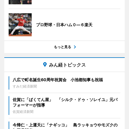
プロ野球・日本ハム０―６楽天
もっと見る
みん経トピックス
八広で町名誕生60周年祝賀会 小池都知事も祝福
すみだ経済新聞
佐賀に「ばくてん屋」 「シルク・ドゥ・ソレイユ」元パ
フォーマーが指導
佐賀経済新聞
今帰仁・上運天に「ナギッコ」 島ラッキョウやモズクの