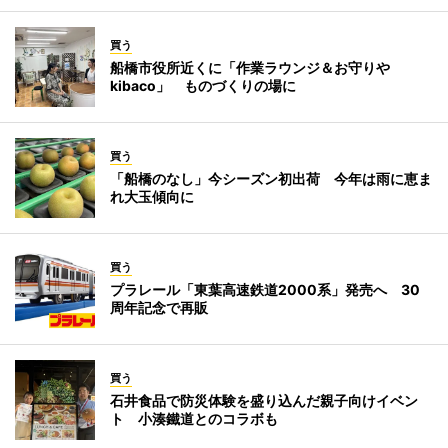
買う
船橋市役所近くに「作業ラウンジ＆お守りや
kibaco」 ものづくりの場に
買う
「船橋のなし」今シーズン初出荷 今年は雨に恵ま
れ大玉傾向に
買う
プラレール「東葉高速鉄道2000系」発売へ 30
周年記念で再販
買う
石井食品で防災体験を盛り込んだ親子向けイベン
ト 小湊鐵道とのコラボも