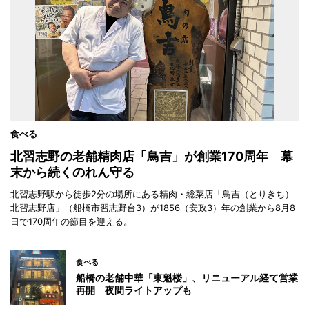
食べる
北習志野の老舗精肉店「鳥吉」が創業170周年 幕
末から続くのれん守る
北習志野駅から徒歩2分の場所にある精肉・総菜店「鳥吉（とりきち）
北習志野店」（船橋市習志野台3）が1856（安政3）年の創業から8月8
日で170周年の節目を迎える。
食べる
船橋の老舗中華「東魁楼」、リニューアル経て営業
再開 夜間ライトアップも