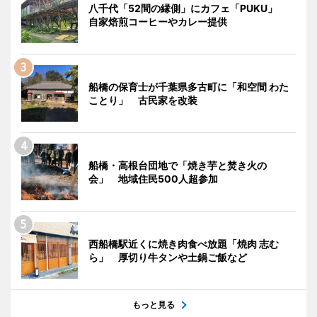
八千代「52間の縁側」にカフェ「PUKU」
自家焙煎コーヒーやカレー提供
船橋の保育士が千葉県多古町に「和空間 わた
ことり」 古民家を改装
船橋・高根台団地で「焼き芋と焚き火の
会」 地域住民500人超参加
西船橋駅近くに焼き肉食べ放題「焼肉 志む
ら」 厚切り牛タンや土鍋ご飯など
もっと見る