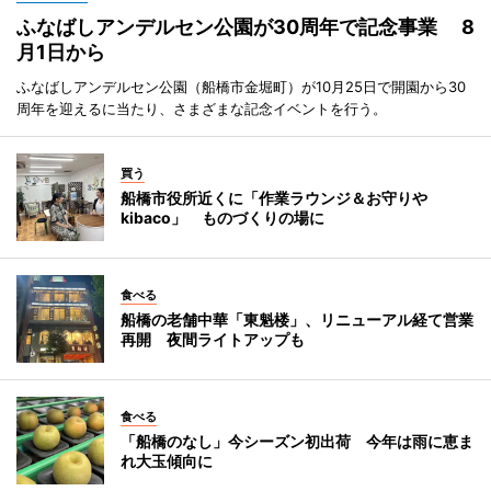
ふなばしアンデルセン公園が30周年で記念事業 8
月1日から
ふなばしアンデルセン公園（船橋市金堀町）が10月25日で開園から30
周年を迎えるに当たり、さまざまな記念イベントを行う。
買う
船橋市役所近くに「作業ラウンジ＆お守りや
kibaco」 ものづくりの場に
食べる
船橋の老舗中華「東魁楼」、リニューアル経て営業
再開 夜間ライトアップも
食べる
「船橋のなし」今シーズン初出荷 今年は雨に恵ま
れ大玉傾向に