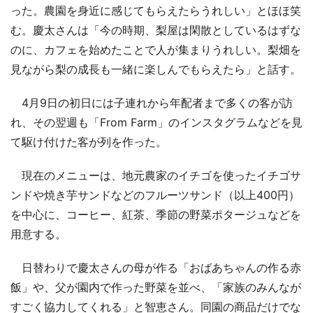
った。農園を身近に感じてもらえたらうれしい」とほほ笑
む。慶太さんは「今の時期、梨屋は閑散としているはずな
のに、カフェを始めたことで人が集まりうれしい。梨畑を
見ながら梨の成長も一緒に楽しんでもらえたら」と話す。
4月9日の初日には子連れから年配者まで多くの客が訪
れ、その翌週も「From Farm」のインスタグラムなどを見
て駆け付けた客が列を作った。
現在のメニューは、地元農家のイチゴを使ったイチゴサ
ンドや焼き芋サンドなどのフルーツサンド（以上400円）
を中心に、コーヒー、紅茶、季節の野菜ポタージュなどを
用意する。
日替わりで慶太さんの母が作る「おばあちゃんの作る赤
飯」や、父が園内で作った野菜を並べ、「家族のみんなが
すごく協力してくれる」と智恵さん。同園の商品だけでな