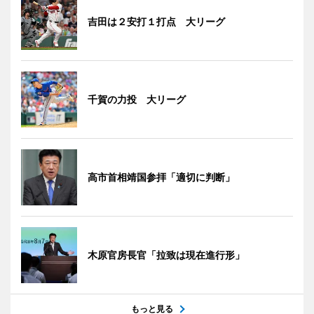
吉田は２安打１打点 大リーグ
千賀の力投 大リーグ
高市首相靖国参拝「適切に判断」
木原官房長官「拉致は現在進行形」
もっと見る