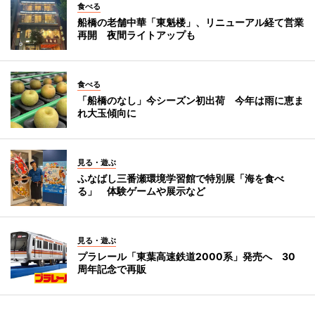
食べる
船橋の老舗中華「東魁楼」、リニューアル経て営業
再開 夜間ライトアップも
食べる
「船橋のなし」今シーズン初出荷 今年は雨に恵ま
れ大玉傾向に
見る・遊ぶ
ふなばし三番瀬環境学習館で特別展「海を食べ
る」 体験ゲームや展示など
見る・遊ぶ
プラレール「東葉高速鉄道2000系」発売へ 30
周年記念で再販