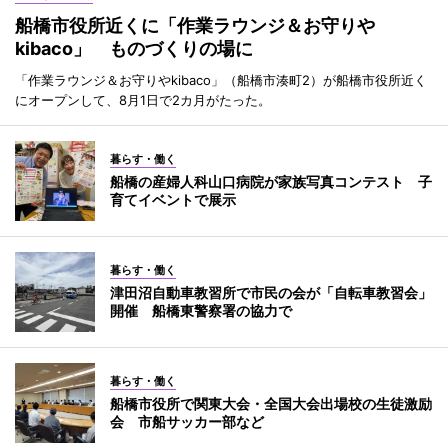
船橋市役所近くに「作業ラウンジ＆お守りや
kibaco」 ものづくりの場に
「作業ラウンジ＆お守りやkibaco」（船橋市湊町2）が船橋市役所近く
にオープンして、8月1日で2カ月がたった。
暮らす・働く
船橋の産婦人科山口病院が家族写真コンテスト 子
育てイベントで展示
暮らす・働く
津田沼自動車教習所で市民の会が「自転車教習会」
開催 船橋東警察署の協力で
暮らす・働く
船橋市役所で関東大会・全国大会出場校の生徒激励
会 市船サッカー部など