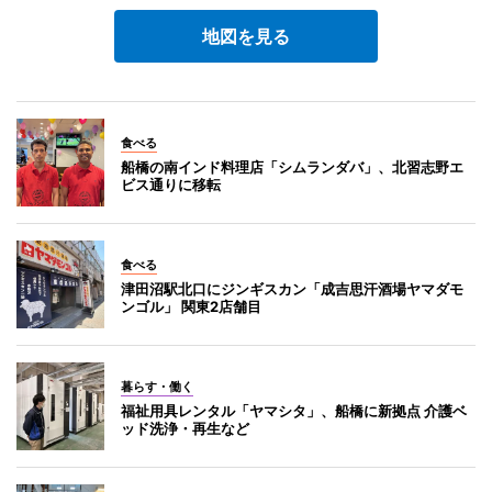
地図を見る
食べる
船橋の南インド料理店「シムランダバ」、北習志野エ
ビス通りに移転
食べる
津田沼駅北口にジンギスカン「成吉思汗酒場ヤマダモ
ンゴル」 関東2店舗目
暮らす・働く
福祉用具レンタル「ヤマシタ」、船橋に新拠点 介護ベ
ッド洗浄・再生など