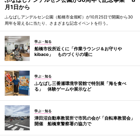
月1日から
ふなばしアンデルセン公園（船橋市金堀町）が10月25日で開園から30
周年を迎えるに当たり、さまざまな記念イベントを行う。
学ぶ・知る
船橋市役所近くに「作業ラウンジ＆お守りや
kibaco」 ものづくりの場に
学ぶ・知る
ふなばし三番瀬環境学習館で特別展「海を食べ
る」 体験ゲームや展示など
学ぶ・知る
津田沼自動車教習所で市民の会が「自転車教習会」
開催 船橋東警察署の協力で