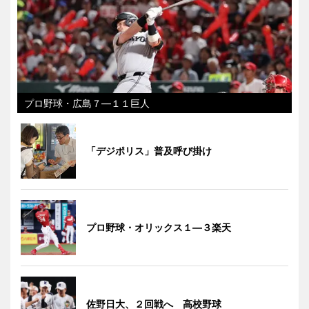
プロ野球・広島７―１１巨人
「デジポリス」普及呼び掛け
プロ野球・オリックス１―３楽天
佐野日大、２回戦へ 高校野球