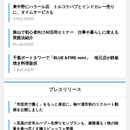
東中野にハラール店 トルコケバブとインドカレー売り
に、タイムサービスも
中野経済新聞
狭山で初心者向けAI活用セミナー 仕事や暮らしに使える
実践法紹介
狭山経済新聞
千葉ポートタワーで「BLUE＆FIRE mini」 地元店が鉄板
焼き料理提供
千葉経済新聞
プレスリリース
「市役所で働く」をもっと身近に。袖ケ浦市初のリクルート動
画を公開しました
＜至高の甘辛ループ＞生搾りモンブランも、麻辣湯も！秋の味
覚を食べ尽くす極上ビュッフェ登場