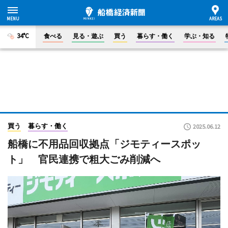
34°C
食べる
見る・遊ぶ
買う
暮らす・働く
学ぶ・知る
買う
暮らす・働く
2025.06.12
船橋に不用品回収拠点「ジモティースポッ
ト」 官民連携で粗大ごみ削減へ