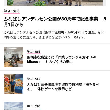
学ぶ・知る
ふなばしアンデルセン公園が30周年で記念事業 8
月1日から
ふなばしアンデルセン公園（船橋市金堀町）が10月25日で開園から30
周年を迎えるに当たり、さまざまな記念イベントを行う。
学ぶ・知る
船橋市役所近くに「作業ラウンジ＆お守りや
kibaco」 ものづくりの場に
学ぶ・知る
ふなばし三番瀬環境学習館で特別展「海を食べ
る」 体験ゲームや展示など
学ぶ・知る