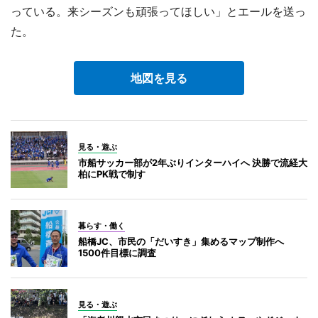
っている。来シーズンも頑張ってほしい」とエールを送っ
た。
地図を見る
見る・遊ぶ
市船サッカー部が2年ぶりインターハイへ 決勝で流経大
柏にPK戦で制す
暮らす・働く
船橋JC、市民の「だいすき」集めるマップ制作へ
1500件目標に調査
見る・遊ぶ