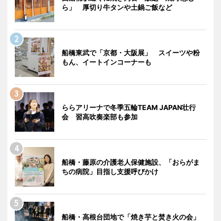
ら」 厚切り牛タンや土鍋ご飯など
船橋東武で「京都・大阪展」 スイーツや粉
もん、イートインコーナーも
ららアリーナで冬季五輪TEAM JAPAN壮行
会 習高吹奏楽部も参加
船橋・藤原の介護老人保健施設、「おらがま
ちの病院」目指し支援呼びかけ
船橋・高根台団地で「焼き芋と焚き火の会」