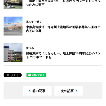
「海老川親水市民まつり」にぎわう カヌーやドジョウ
つかみに歓声
暮らす・働く
東葉高速鉄道・海老川上流地区の新駅名募集へ 船橋市
内初の公募
食べる
船橋東武で「ふなっしー」地上降臨14周年記念イベン
ト コラボフードも
前の記事
次の記事