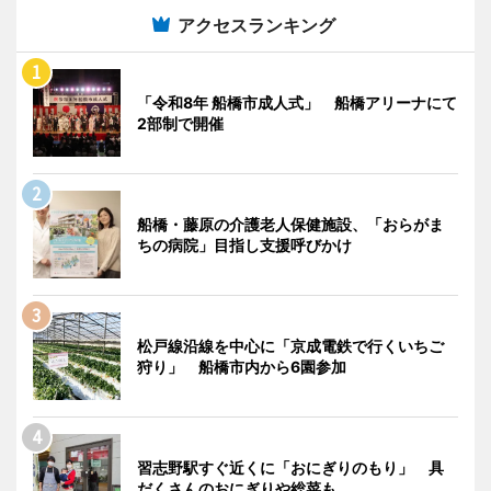
アクセスランキング
「令和8年 船橋市成人式」 船橋アリーナにて
2部制で開催
船橋・藤原の介護老人保健施設、「おらがま
ちの病院」目指し支援呼びかけ
松戸線沿線を中心に「京成電鉄で行くいちご
狩り」 船橋市内から6園参加
習志野駅すぐ近くに「おにぎりのもり」 具
だくさんのおにぎりや総菜も