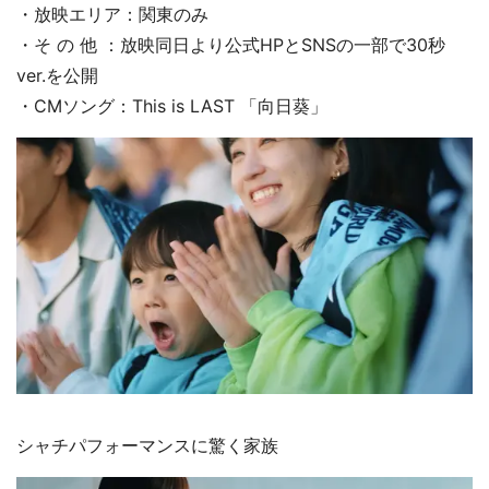
・放映エリア：関東のみ
・そ の 他 ：放映同日より公式HPとSNSの一部で30秒
ver.を公開
・CMソング：This is LAST 「向日葵」
シャチパフォーマンスに驚く家族