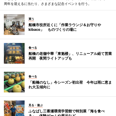
周年を迎えるに当たり、さまざまな記念イベントを行う。
買う
船橋市役所近くに「作業ラウンジ＆お守りや
kibaco」 ものづくりの場に
食べる
船橋の老舗中華「東魁楼」、リニューアル経て営業
再開 夜間ライトアップも
食べる
「船橋のなし」今シーズン初出荷 今年は雨に恵ま
れ大玉傾向に
見る・遊ぶ
ふなばし三番瀬環境学習館で特別展「海を食べ
る」 体験ゲームや展示など