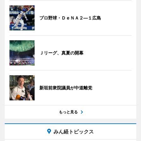
プロ野球・ＤｅＮＡ２―１広島
Ｊリーグ、真夏の開幕
新垣前衆院議員が中道離党
もっと見る
みん経トピックス