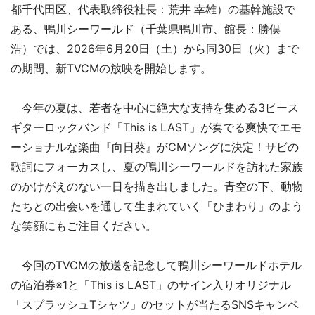
都千代田区、代表取締役社長：荒井 幸雄）の基幹施設で
ある、鴨川シーワールド（千葉県鴨川市、館長：勝俣
浩）では、2026年6月20日（土）から同30日（火）まで
の期間、新TVCMの放映を開始します。
今年の夏は、若者を中心に絶大な支持を集める3ピース
ギターロックバンド「This is LAST」が奏でる爽快でエモ
ーショナルな楽曲『向日葵』がCMソングに決定！サビの
歌詞にフォーカスし、夏の鴨川シーワールドを訪れた家族
のかけがえのない一日を描き出しました。青空の下、動物
たちとの出会いを通して生まれていく「ひまわり」のよう
な笑顔にもご注目ください。
今回のTVCMの放送を記念して鴨川シーワールドホテル
の宿泊券※1と「This is LAST」のサイン入りオリジナル
「スプラッシュTシャツ」のセットが当たるSNSキャンペ