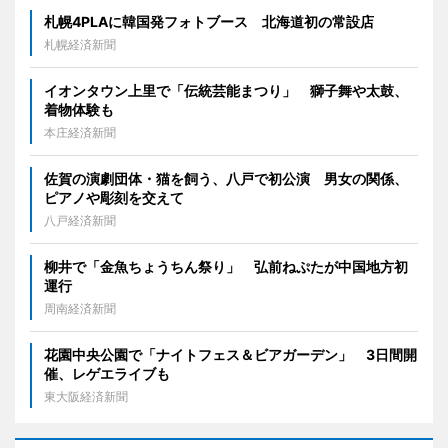
札幌4PLAに韓国発フォトブース 北海道初の常設店
札幌経済新聞
イオンタウン上里で「伝統芸能まつり」 獅子舞や太鼓、
着物体験も
本庄経済新聞
佐賀の演劇団体・猫を飼う、八戸で初公演 男女の関係、
ピアノや彫刻を交えて
八戸経済新聞
柳井で「金魚ちょうちん祭り」 弘前ねぷたが中国地方初
運行
周南経済新聞
花園中央公園で「ナイトフェス＆ビアガーデン」 3日間開
催、レゲエライブも
東大阪経済新聞