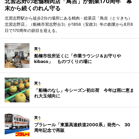
北習志野の老舗精肉店「鳥吉」が創業170周年 幕
末から続くのれん守る
北習志野駅から徒歩2分の場所にある精肉・総菜店「鳥吉（とりきち）
北習志野店」（船橋市習志野台3）が1856（安政3）年の創業から8月8
日で170周年の節目を迎える。
買う
船橋市役所近くに「作業ラウンジ＆お守りや
kibaco」 ものづくりの場に
買う
「船橋のなし」今シーズン初出荷 今年は雨に恵ま
れ大玉傾向に
買う
プラレール「東葉高速鉄道2000系」発売へ 30
周年記念で再販