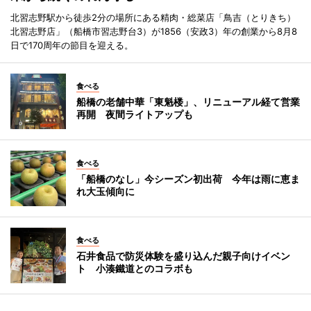
北習志野駅から徒歩2分の場所にある精肉・総菜店「鳥吉（とりきち）
北習志野店」（船橋市習志野台3）が1856（安政3）年の創業から8月8
日で170周年の節目を迎える。
食べる
船橋の老舗中華「東魁楼」、リニューアル経て営業
再開 夜間ライトアップも
食べる
「船橋のなし」今シーズン初出荷 今年は雨に恵ま
れ大玉傾向に
食べる
石井食品で防災体験を盛り込んだ親子向けイベン
ト 小湊鐵道とのコラボも