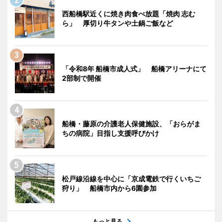
西船橋駅近くに焼き肉食べ放題「焼肉 志む
ら」 厚切り牛タンや土鍋ご飯など
「令和8年 船橋市成人式」 船橋アリーナにて
2部制で開催
船橋・藤原の介護老人保健施設、「おらがま
ちの病院」目指し支援呼びかけ
松戸線沿線を中心に「京成電鉄で行くいちご
狩り」 船橋市内から6園参加
もっと見る