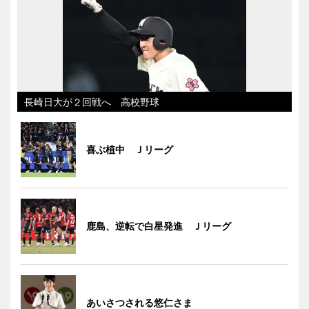
長崎日大が２回戦へ 高校野球
喜ぶ植中 Ｊリーグ
鹿島、逆転で白星発進 Ｊリーグ
あいさつされる悠仁さま