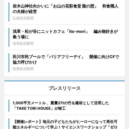
岩木山神社向かいに「お山の花彩食堂 龍の憩」 和食職人
の夫婦が経営
弘前経済新聞
浅草・松が谷にニットカフェ「ito-mori」 編み物好きが
集う場に
浅草経済新聞
田川市民プールで「バリアフリーデイ」 開催に向けCFで
協力呼びかけ
筑豊経済新聞
プレスリリース
1,000平方メートル 、重量27tの竹を建材として活用した
「TAKE TORI HOUSE」が竣工
【開催レポート】地元の子どもたちがヒーローになって再生可
能エネルギーについて学ぶ！サイエンスワークショップ「ゼロ