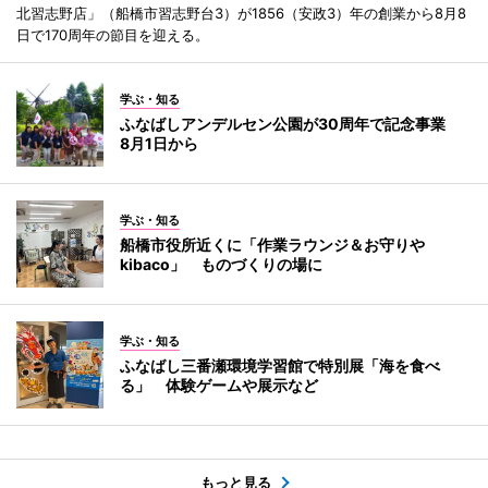
北習志野店」（船橋市習志野台3）が1856（安政3）年の創業から8月8
日で170周年の節目を迎える。
学ぶ・知る
ふなばしアンデルセン公園が30周年で記念事業
8月1日から
学ぶ・知る
船橋市役所近くに「作業ラウンジ＆お守りや
kibaco」 ものづくりの場に
学ぶ・知る
ふなばし三番瀬環境学習館で特別展「海を食べ
る」 体験ゲームや展示など
もっと見る