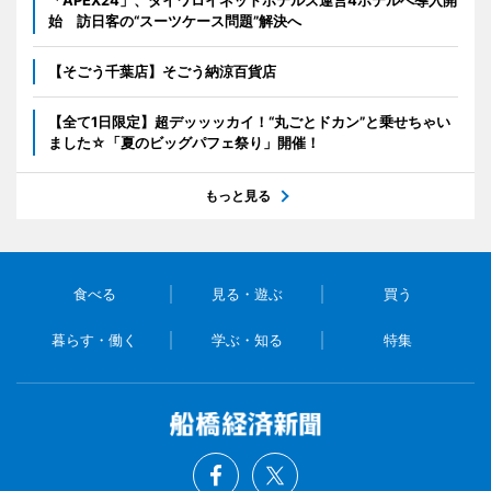
始 訪日客の“スーツケース問題”解決へ
【そごう千葉店】そごう納涼百貨店
【全て1日限定】超デッッッカイ！“丸ごとドカン”と乗せちゃい
ました☆「夏のビッグパフェ祭り」開催！
もっと見る
食べる
見る・遊ぶ
買う
暮らす・働く
学ぶ・知る
特集