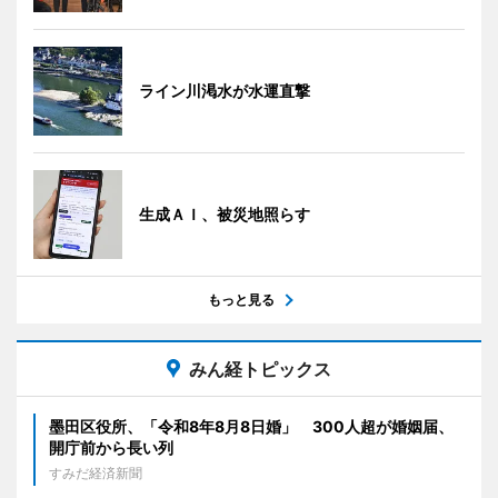
ライン川渇水が水運直撃
生成ＡＩ、被災地照らす
もっと見る
みん経トピックス
墨田区役所、「令和8年8月8日婚」 300人超が婚姻届、
開庁前から長い列
すみだ経済新聞