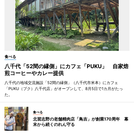
食べる
八千代「52間の縁側」にカフェ「PUKU」 自家焙
煎コーヒーやカレー提供
八千代の地域交流施設「52間の縁側」（八千代市米本）にカフェ
「PUKU（プク）八千代店」がオープンして、8月5日で1カ月がたっ
た。
食べる
北習志野の老舗精肉店「鳥吉」が創業170周年 幕
末から続くのれん守る