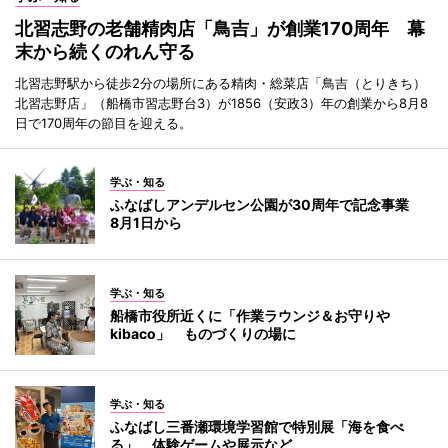
北習志野の老舗精肉店「鳥吉」が創業170周年 幕
末から続くのれん守る
北習志野駅から徒歩2分の場所にある精肉・総菜店「鳥吉（とりきち）
北習志野店」（船橋市習志野台3）が1856（安政3）年の創業から8月8
日で170周年の節目を迎える。
学ぶ・知る
ふなばしアンデルセン公園が30周年で記念事業
8月1日から
学ぶ・知る
船橋市役所近くに「作業ラウンジ＆お守りや
kibaco」 ものづくりの場に
学ぶ・知る
ふなばし三番瀬環境学習館で特別展「海を食べ
る」 体験ゲームや展示など