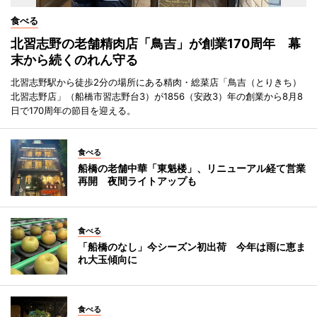
食べる
北習志野の老舗精肉店「鳥吉」が創業170周年 幕
末から続くのれん守る
北習志野駅から徒歩2分の場所にある精肉・総菜店「鳥吉（とりきち）
北習志野店」（船橋市習志野台3）が1856（安政3）年の創業から8月8
日で170周年の節目を迎える。
食べる
船橋の老舗中華「東魁楼」、リニューアル経て営業
再開 夜間ライトアップも
食べる
「船橋のなし」今シーズン初出荷 今年は雨に恵ま
れ大玉傾向に
食べる