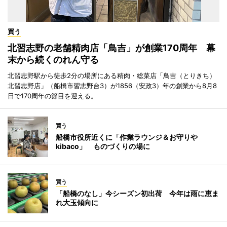
買う
北習志野の老舗精肉店「鳥吉」が創業170周年 幕
末から続くのれん守る
北習志野駅から徒歩2分の場所にある精肉・総菜店「鳥吉（とりきち）
北習志野店」（船橋市習志野台3）が1856（安政3）年の創業から8月8
日で170周年の節目を迎える。
買う
船橋市役所近くに「作業ラウンジ＆お守りや
kibaco」 ものづくりの場に
買う
「船橋のなし」今シーズン初出荷 今年は雨に恵ま
れ大玉傾向に