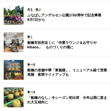
見る・遊ぶ
ふなばしアンデルセン公園が30周年で記念事業
8月1日から
買う
船橋市役所近くに「作業ラウンジ＆お守りや
kibaco」 ものづくりの場に
食べる
船橋の老舗中華「東魁楼」、リニューアル経て営業
再開 夜間ライトアップも
食べる
「船橋のなし」今シーズン初出荷 今年は雨に恵ま
れ大玉傾向に