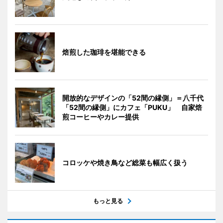
焙煎した珈琲を堪能できる
開放的なデザインの「52間の縁側」＝八千代
「52間の縁側」にカフェ「PUKU」 自家焙
煎コーヒーやカレー提供
コロッケや焼き鳥など総菜も幅広く扱う
もっと見る