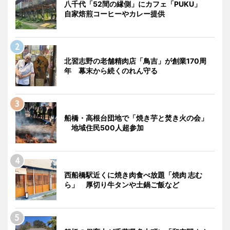
八千代「52間の縁側」にカフェ「PUKU」
自家焙煎コーヒーやカレー提供
北習志野の老舗精肉店「鳥吉」が創業170周
年 幕末から続くのれん守る
船橋・高根台団地で「焼き芋と焚き火の会」
地域住民500人超参加
西船橋駅近くに焼き肉食べ放題「焼肉 志む
ら」 厚切り牛タンや土鍋ご飯など