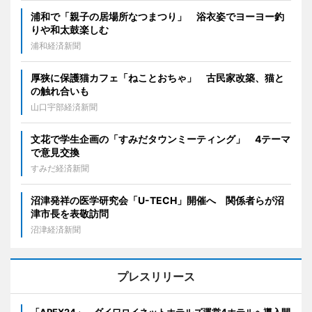
浦和で「親子の居場所なつまつり」 浴衣姿でヨーヨー釣
りや和太鼓楽しむ
浦和経済新聞
厚狭に保護猫カフェ「ねことおちゃ」 古民家改築、猫と
の触れ合いも
山口宇部経済新聞
文花で学生企画の「すみだタウンミーティング」 4テーマ
で意見交換
すみだ経済新聞
沼津発祥の医学研究会「U-TECH」開催へ 関係者らが沼
津市長を表敬訪問
沼津経済新聞
プレスリリース
「APEX24」、ダイワロイネットホテルズ運営4ホテルへ導入開