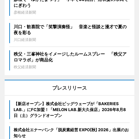
にぎわう
彦根経済新聞
川口・歓喜院で「笑撃演奏怪」 音楽と怪談と漫才で夏の
夜を彩る
川口経済新聞
秩父・三峯神社をイメージしたルームスプレー 「秩父ア
ロマラボ」が商品化
秩父経済新聞
プレスリリース
【新店オープン】株式会社ビッグウェーブが「BAKERIES
LAB.」にFC加盟！「MELON LAB.新大久保店」2026年8月8
日（土）グランドオープン
株式会社エナーバンク「脱炭素経営 EXPO[秋] 2026」出展のお
知らせ