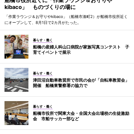
船橋市役所近くに「作業ラウンジ＆お守りや
kibaco」 ものづくりの場に
「作業ラウンジ＆お守りやkibaco」（船橋市湊町2）が船橋市役所近く
にオープンして、8月1日で2カ月がたった。
暮らす・働く
船橋の産婦人科山口病院が家族写真コンテスト 子
育てイベントで展示
暮らす・働く
津田沼自動車教習所で市民の会が「自転車教習会」
開催 船橋東警察署の協力で
暮らす・働く
船橋市役所で関東大会・全国大会出場校の生徒激励
会 市船サッカー部など