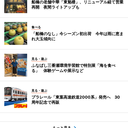
船橋の老舗中華「東魁楼」、リニューアル経て営業
再開 夜間ライトアップも
食べる
「船橋のなし」今シーズン初出荷 今年は雨に恵ま
れ大玉傾向に
見る・遊ぶ
ふなばし三番瀬環境学習館で特別展「海を食べ
る」 体験ゲームや展示など
見る・遊ぶ
プラレール「東葉高速鉄道2000系」発売へ 30
周年記念で再販
もっと見る