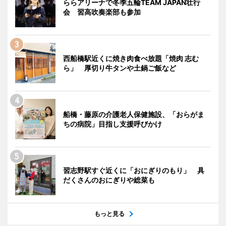
ららアリーナで冬季五輪TEAM JAPAN壮行
会 習高吹奏楽部も参加
西船橋駅近くに焼き肉食べ放題「焼肉 志む
ら」 厚切り牛タンや土鍋ご飯など
船橋・藤原の介護老人保健施設、「おらがま
ちの病院」目指し支援呼びかけ
習志野駅すぐ近くに「おにぎりのもり」 具
だくさんのおにぎりや総菜も
もっと見る