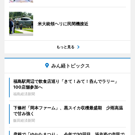
米大統領ヘリに民間機接近
もっと見る
みん経トピックス
福島駅周辺で飲食店巡り「きて！みて！呑んでラリー」
100店舗参加へ
福島経済新聞
下條村「岡本ファーム」、黒スイカ収穫最盛期 少雨高温
で甘み強く
飯田経済新聞
彦根で「ゆかたまつり」 今年で30回目、浴衣姿の市民で