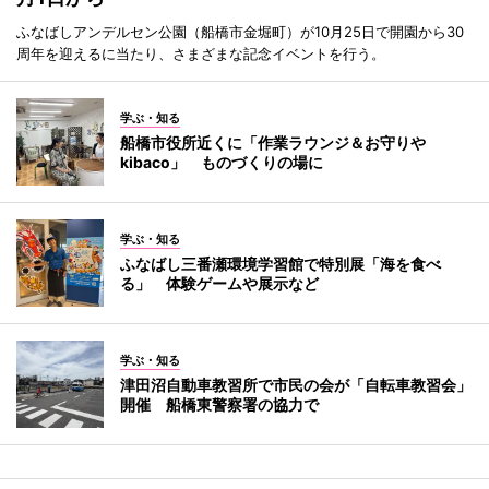
ふなばしアンデルセン公園（船橋市金堀町）が10月25日で開園から30
周年を迎えるに当たり、さまざまな記念イベントを行う。
学ぶ・知る
船橋市役所近くに「作業ラウンジ＆お守りや
kibaco」 ものづくりの場に
学ぶ・知る
ふなばし三番瀬環境学習館で特別展「海を食べ
る」 体験ゲームや展示など
学ぶ・知る
津田沼自動車教習所で市民の会が「自転車教習会」
開催 船橋東警察署の協力で