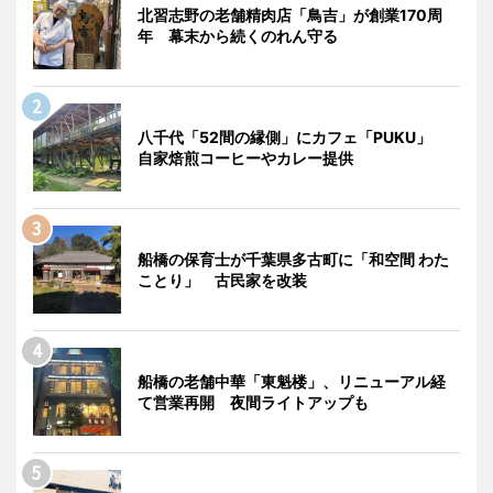
北習志野の老舗精肉店「鳥吉」が創業170周
年 幕末から続くのれん守る
八千代「52間の縁側」にカフェ「PUKU」
自家焙煎コーヒーやカレー提供
船橋の保育士が千葉県多古町に「和空間 わた
ことり」 古民家を改装
船橋の老舗中華「東魁楼」、リニューアル経
て営業再開 夜間ライトアップも