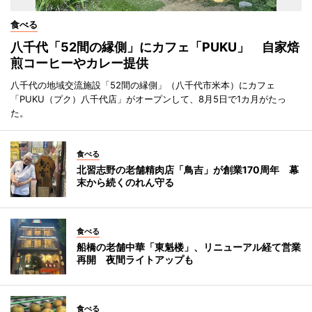
食べる
八千代「52間の縁側」にカフェ「PUKU」 自家焙
煎コーヒーやカレー提供
八千代の地域交流施設「52間の縁側」（八千代市米本）にカフェ
「PUKU（プク）八千代店」がオープンして、8月5日で1カ月がたっ
た。
食べる
北習志野の老舗精肉店「鳥吉」が創業170周年 幕
末から続くのれん守る
食べる
船橋の老舗中華「東魁楼」、リニューアル経て営業
再開 夜間ライトアップも
食べる