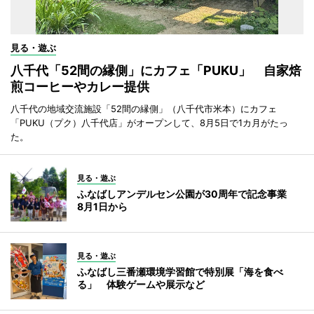
見る・遊ぶ
八千代「52間の縁側」にカフェ「PUKU」 自家焙
煎コーヒーやカレー提供
八千代の地域交流施設「52間の縁側」（八千代市米本）にカフェ
「PUKU（プク）八千代店」がオープンして、8月5日で1カ月がたっ
た。
見る・遊ぶ
ふなばしアンデルセン公園が30周年で記念事業
8月1日から
見る・遊ぶ
ふなばし三番瀬環境学習館で特別展「海を食べ
る」 体験ゲームや展示など