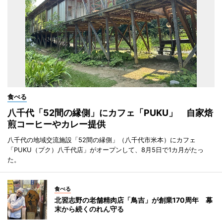
食べる
八千代「52間の縁側」にカフェ「PUKU」 自家焙
煎コーヒーやカレー提供
八千代の地域交流施設「52間の縁側」（八千代市米本）にカフェ
「PUKU（プク）八千代店」がオープンして、8月5日で1カ月がたっ
た。
食べる
北習志野の老舗精肉店「鳥吉」が創業170周年 幕
末から続くのれん守る