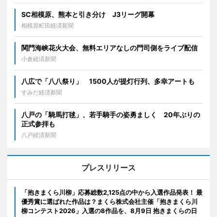
SC相模原、熊本と引き分け J3リーグ開幕
相模原町田経済新聞
関門海峡花火大会、無料エリアなしの門司側をライブ配信
小倉経済新聞
八広で「八八祭り」 1500人が提灯行列、多幸アートも
すみだ経済新聞
八戸の「騎馬打毬」、若手騎手の姿勇ましく 20年ぶりの
正式参拝も
八戸経済新聞
プレスリリース
「抱きまくら川柳」応募総数2,125点の中から入選作品発表！ 最
優秀賞に選ばれた作品は？まくら株式会社主催「抱きまくら川
柳コンテスト2026」入選の8作品を、8月9日 抱きまくらの日