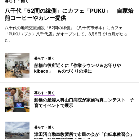
暮らす・働く
八千代「52間の縁側」にカフェ「PUKU」 自家焙
煎コーヒーやカレー提供
八千代の地域交流施設「52間の縁側」（八千代市米本）にカフェ
「PUKU（プク）八千代店」がオープンして、8月5日で1カ月がたっ
た。
暮らす・働く
船橋市役所近くに「作業ラウンジ＆お守りや
kibaco」 ものづくりの場に
暮らす・働く
船橋の産婦人科山口病院が家族写真コンテスト 子
育てイベントで展示
暮らす・働く
津田沼自動車教習所で市民の会が「自転車教習会」