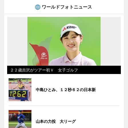
ワールドフォトニュース
２２歳吉沢がツアー初Ｖ 女子ゴルフ
中島ひとみ、１２秒６２の日本新
山本の力投 大リーグ