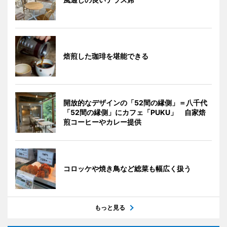
焙煎した珈琲を堪能できる
開放的なデザインの「52間の縁側」＝八千代
「52間の縁側」にカフェ「PUKU」 自家焙
煎コーヒーやカレー提供
コロッケや焼き鳥など総菜も幅広く扱う
もっと見る