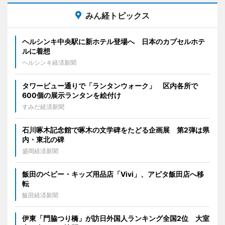
みん経トピックス
ヘルシンキ中央駅に新ホテル登場へ 日本のカプセルホテ
ルに着想
ヘルシンキ経済新聞
タワービュー通りで「ランタンウォーク」 区内各所で
600個の展示ランタンを絵付け
すみだ経済新聞
石川啄木記念館で啄木の文学碑をたどる企画展 第2弾は県
内・東北の碑
盛岡経済新聞
飯田のベビー・キッズ用品店「Vivi」、アピタ飯田店へ移
転
飯田経済新聞
伊東「門脇つり橋」が訪日外国人ランキング全国2位 大室