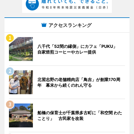
アクセスランキング
八千代「52間の縁側」にカフェ「PUKU」
自家焙煎コーヒーやカレー提供
北習志野の老舗精肉店「鳥吉」が創業170周
年 幕末から続くのれん守る
船橋の保育士が千葉県多古町に「和空間 わた
ことり」 古民家を改装