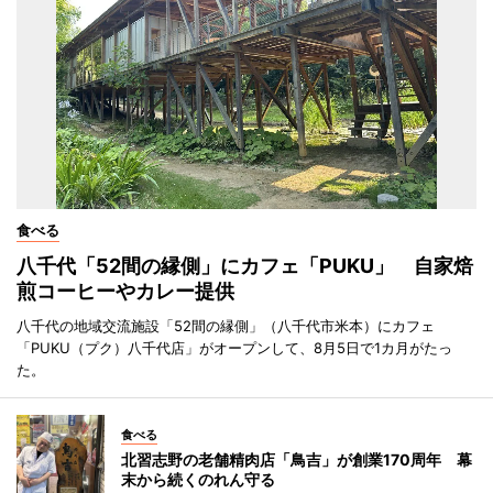
食べる
八千代「52間の縁側」にカフェ「PUKU」 自家焙
煎コーヒーやカレー提供
八千代の地域交流施設「52間の縁側」（八千代市米本）にカフェ
「PUKU（プク）八千代店」がオープンして、8月5日で1カ月がたっ
た。
食べる
北習志野の老舗精肉店「鳥吉」が創業170周年 幕
末から続くのれん守る