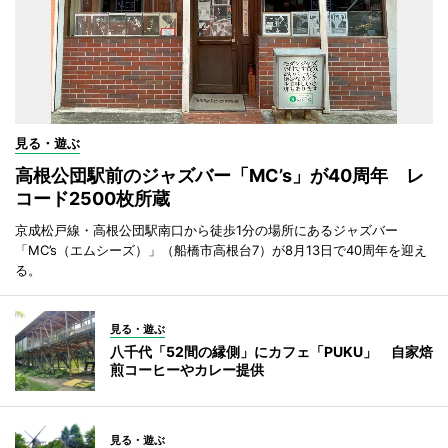
見る・遊ぶ
高根公団駅前のジャズバー「MC’s」が40周年 レ
コード2500枚所蔵
京成松戸線・高根公団駅南口から徒歩1分の場所にあるジャズバー
「MC’s（エムシーズ）」（船橋市高根台7）が8月13日で40周年を迎え
る。
見る・遊ぶ
八千代「52間の縁側」にカフェ「PUKU」 自家焙
煎コーヒーやカレー提供
見る・遊ぶ