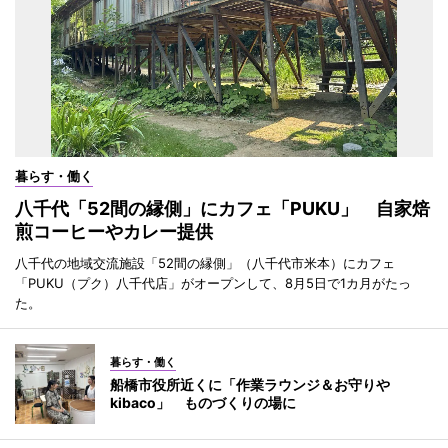
暮らす・働く
八千代「52間の縁側」にカフェ「PUKU」 自家焙
煎コーヒーやカレー提供
八千代の地域交流施設「52間の縁側」（八千代市米本）にカフェ
「PUKU（プク）八千代店」がオープンして、8月5日で1カ月がたっ
た。
暮らす・働く
船橋市役所近くに「作業ラウンジ＆お守りや
kibaco」 ものづくりの場に