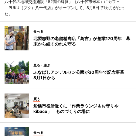
八千代の地域交流施設「52間の縁側」（八千代市米本）にカフェ
「PUKU（プク）八千代店」がオープンして、8月5日で1カ月がたっ
た。
食べる
北習志野の老舗精肉店「鳥吉」が創業170周年 幕
末から続くのれん守る
見る・遊ぶ
ふなばしアンデルセン公園が30周年で記念事業
8月1日から
買う
船橋市役所近くに「作業ラウンジ＆お守りや
kibaco」 ものづくりの場に
食べる