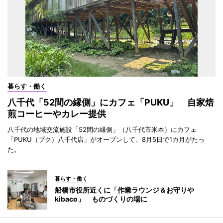
暮らす・働く
八千代「52間の縁側」にカフェ「PUKU」 自家焙
煎コーヒーやカレー提供
八千代の地域交流施設「52間の縁側」（八千代市米本）にカフェ
「PUKU（プク）八千代店」がオープンして、8月5日で1カ月がたっ
た。
暮らす・働く
船橋市役所近くに「作業ラウンジ＆お守りや
kibaco」 ものづくりの場に