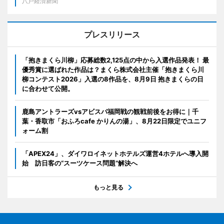
八戸経済新聞
プレスリリース
「抱きまくら川柳」応募総数2,125点の中から入選作品発表！ 最
優秀賞に選ばれた作品は？まくら株式会社主催「抱きまくら川
柳コンテスト2026」入選の8作品を、8月9日 抱きまくらの日
に合わせて公開。
鹿島アントラーズvsアビスパ福岡戦の観戦前後をお得に｜千
葉・香取市「おふろcafe かりんの湯」、8月22日限定でユニフ
ォーム割
「APEX24」、ダイワロイネットホテルズ運営4ホテルへ導入開
始 訪日客の“スーツケース問題”解決へ
もっと見る