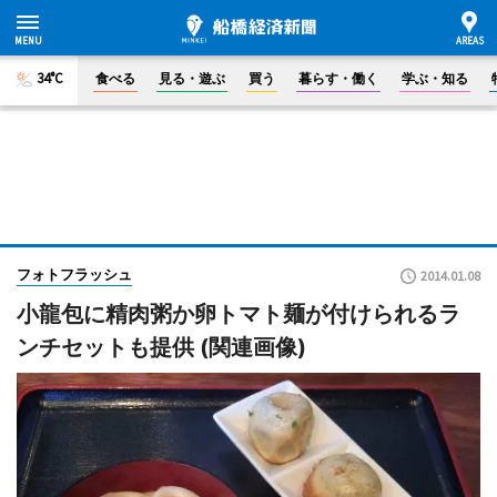
34°C
食べる
見る・遊ぶ
買う
暮らす・働く
学ぶ・知る
フォトフラッシュ
2014.01.08
小龍包に精肉粥か卵トマト麺が付けられるラ
ンチセットも提供 (関連画像)