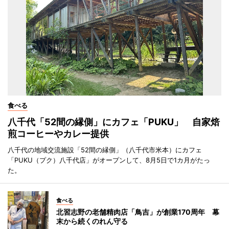
食べる
八千代「52間の縁側」にカフェ「PUKU」 自家焙
煎コーヒーやカレー提供
八千代の地域交流施設「52間の縁側」（八千代市米本）にカフェ
「PUKU（プク）八千代店」がオープンして、8月5日で1カ月がたっ
た。
食べる
北習志野の老舗精肉店「鳥吉」が創業170周年 幕
末から続くのれん守る