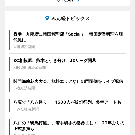
みん経トピックス
香港・九龍塘に韓国料理店「Social」 韓国定番料理を現
代風に
香港経済新聞
SC相模原、熊本と引き分け J3リーグ開幕
相模原町田経済新聞
関門海峡花火大会、無料エリアなしの門司側をライブ配信
小倉経済新聞
八広で「八八祭り」 1500人が提灯行列、多幸アートも
すみだ経済新聞
八戸の「騎馬打毬」、若手騎手の姿勇ましく 20年ぶりの
正式参拝も