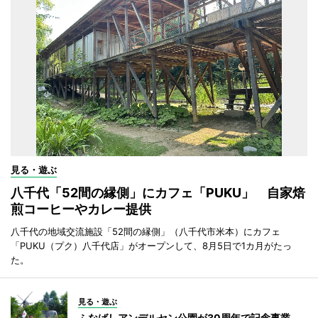
見る・遊ぶ
八千代「52間の縁側」にカフェ「PUKU」 自家焙
煎コーヒーやカレー提供
八千代の地域交流施設「52間の縁側」（八千代市米本）にカフェ
「PUKU（プク）八千代店」がオープンして、8月5日で1カ月がたっ
た。
見る・遊ぶ
ふなばしアンデルセン公園が30周年で記念事業