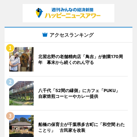
アクセスランキング
北習志野の老舗精肉店「鳥吉」が創業170周
年 幕末から続くのれん守る
八千代「52間の縁側」にカフェ「PUKU」
自家焙煎コーヒーやカレー提供
船橋の保育士が千葉県多古町に「和空間 わた
ことり」 古民家を改装