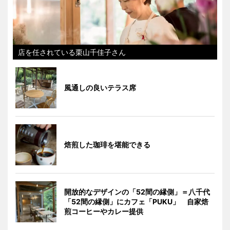
店を任されている栗山千佳子さん
風通しの良いテラス席
焙煎した珈琲を堪能できる
開放的なデザインの「52間の縁側」＝八千代
「52間の縁側」にカフェ「PUKU」 自家焙
煎コーヒーやカレー提供