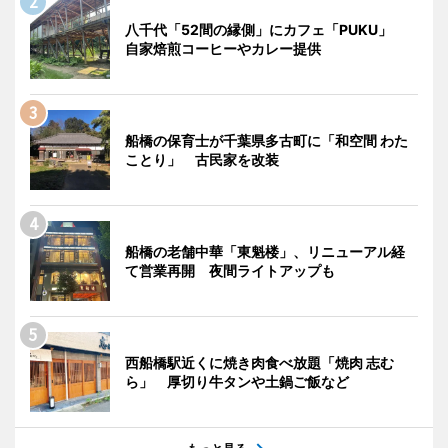
八千代「52間の縁側」にカフェ「PUKU」
自家焙煎コーヒーやカレー提供
船橋の保育士が千葉県多古町に「和空間 わた
ことり」 古民家を改装
船橋の老舗中華「東魁楼」、リニューアル経
て営業再開 夜間ライトアップも
西船橋駅近くに焼き肉食べ放題「焼肉 志む
ら」 厚切り牛タンや土鍋ご飯など