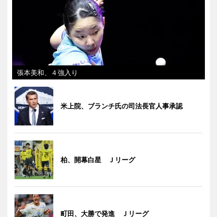
張本美和、４強入り
米上院、ブランチ氏の司法長官人事承認
柏、開幕白星 Ｊリーグ
町田、大勝で発進 Ｊリーグ