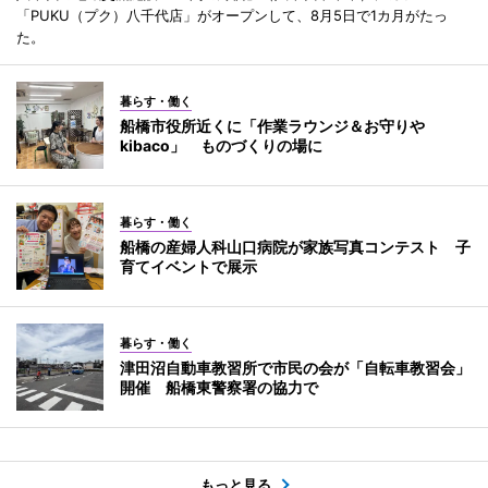
「PUKU（プク）八千代店」がオープンして、8月5日で1カ月がたっ
た。
暮らす・働く
船橋市役所近くに「作業ラウンジ＆お守りや
kibaco」 ものづくりの場に
暮らす・働く
船橋の産婦人科山口病院が家族写真コンテスト 子
育てイベントで展示
暮らす・働く
津田沼自動車教習所で市民の会が「自転車教習会」
開催 船橋東警察署の協力で
もっと見る