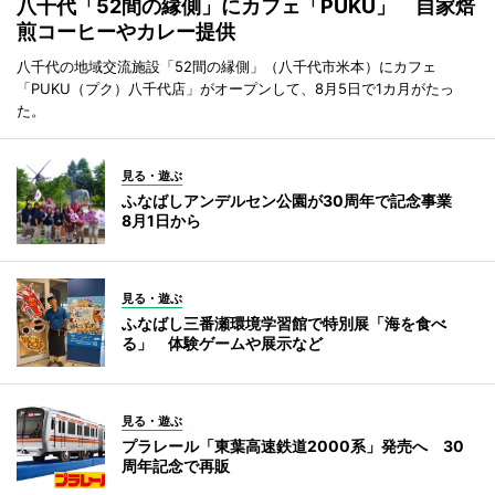
八千代「52間の縁側」にカフェ「PUKU」 自家焙
煎コーヒーやカレー提供
八千代の地域交流施設「52間の縁側」（八千代市米本）にカフェ
「PUKU（プク）八千代店」がオープンして、8月5日で1カ月がたっ
た。
見る・遊ぶ
ふなばしアンデルセン公園が30周年で記念事業
8月1日から
見る・遊ぶ
ふなばし三番瀬環境学習館で特別展「海を食べ
る」 体験ゲームや展示など
見る・遊ぶ
プラレール「東葉高速鉄道2000系」発売へ 30
周年記念で再販