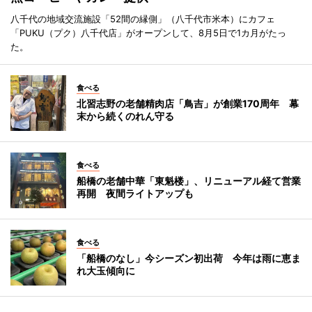
八千代の地域交流施設「52間の縁側」（八千代市米本）にカフェ
「PUKU（プク）八千代店」がオープンして、8月5日で1カ月がたっ
た。
食べる
北習志野の老舗精肉店「鳥吉」が創業170周年 幕
末から続くのれん守る
食べる
船橋の老舗中華「東魁楼」、リニューアル経て営業
再開 夜間ライトアップも
食べる
「船橋のなし」今シーズン初出荷 今年は雨に恵ま
れ大玉傾向に