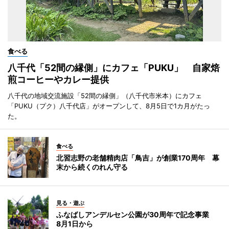
食べる
八千代「52間の縁側」にカフェ「PUKU」 自家焙
煎コーヒーやカレー提供
八千代の地域交流施設「52間の縁側」（八千代市米本）にカフェ
「PUKU（プク）八千代店」がオープンして、8月5日で1カ月がたっ
た。
食べる
北習志野の老舗精肉店「鳥吉」が創業170周年 幕
末から続くのれん守る
見る・遊ぶ
ふなばしアンデルセン公園が30周年で記念事業
8月1日から