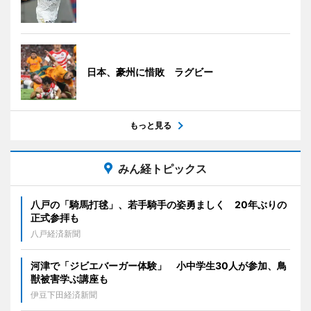
日本、豪州に惜敗 ラグビー
もっと見る
みん経トピックス
八戸の「騎馬打毬」、若手騎手の姿勇ましく 20年ぶりの
正式参拝も
八戸経済新聞
河津で「ジビエバーガー体験」 小中学生30人が参加、鳥
獣被害学ぶ講座も
伊豆下田経済新聞