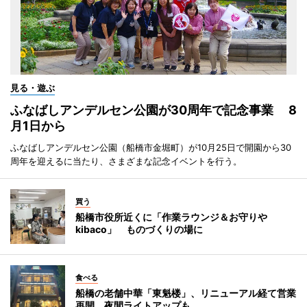
見る・遊ぶ
ふなばしアンデルセン公園が30周年で記念事業 8
月1日から
ふなばしアンデルセン公園（船橋市金堀町）が10月25日で開園から30
周年を迎えるに当たり、さまざまな記念イベントを行う。
買う
船橋市役所近くに「作業ラウンジ＆お守りや
kibaco」 ものづくりの場に
食べる
船橋の老舗中華「東魁楼」、リニューアル経て営業
再開 夜間ライトアップも