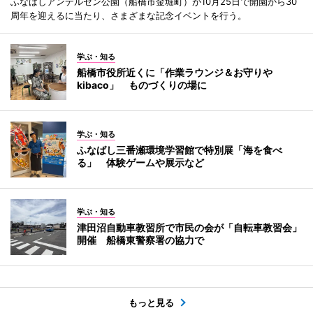
ふなばしアンデルセン公園（船橋市金堀町）が10月25日で開園から30
周年を迎えるに当たり、さまざまな記念イベントを行う。
学ぶ・知る
船橋市役所近くに「作業ラウンジ＆お守りや
kibaco」 ものづくりの場に
学ぶ・知る
ふなばし三番瀬環境学習館で特別展「海を食べ
る」 体験ゲームや展示など
学ぶ・知る
津田沼自動車教習所で市民の会が「自転車教習会」
開催 船橋東警察署の協力で
もっと見る