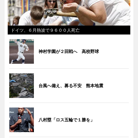
ドイツ、６月熱波で９６００人死亡
神村学園が２回戦へ 高校野球
台風へ備え、募る不安 熊本地震
八村塁「ロス五輪で１勝を」