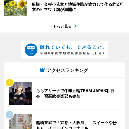
船橋・金杉小児童と地域住民が協力して作る約2万
本のヒマワリ畑が満開に
もっと見る
アクセスランキング
ららアリーナで冬季五輪TEAM JAPAN壮行
会 習高吹奏楽部も参加
船橋東武で「京都・大阪展」 スイーツや粉
もん、イートインコーナーも