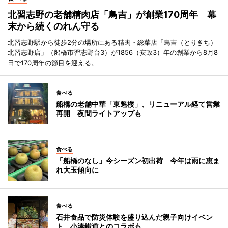
北習志野の老舗精肉店「鳥吉」が創業170周年 幕
末から続くのれん守る
北習志野駅から徒歩2分の場所にある精肉・総菜店「鳥吉（とりきち）
北習志野店」（船橋市習志野台3）が1856（安政3）年の創業から8月8
日で170周年の節目を迎える。
食べる
船橋の老舗中華「東魁楼」、リニューアル経て営業
再開 夜間ライトアップも
食べる
「船橋のなし」今シーズン初出荷 今年は雨に恵ま
れ大玉傾向に
食べる
石井食品で防災体験を盛り込んだ親子向けイベン
ト 小湊鐵道とのコラボも