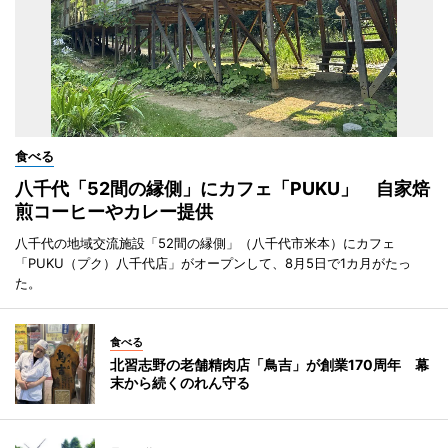
食べる
八千代「52間の縁側」にカフェ「PUKU」 自家焙
煎コーヒーやカレー提供
八千代の地域交流施設「52間の縁側」（八千代市米本）にカフェ
「PUKU（プク）八千代店」がオープンして、8月5日で1カ月がたっ
た。
食べる
北習志野の老舗精肉店「鳥吉」が創業170周年 幕
末から続くのれん守る