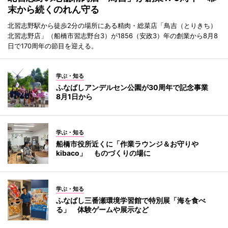
末から続くのれん守る
北習志野駅から徒歩2分の場所にある精肉・総菜店「鳥吉（とりきち）
北習志野店」（船橋市習志野台3）が1856（安政3）年の創業から8月8
日で170周年の節目を迎える。
学ぶ・知る
ふなばしアンデルセン公園が30周年で記念事業
8月1日から
学ぶ・知る
船橋市役所近くに「作業ラウンジ＆お守りや
kibaco」 ものづくりの場に
学ぶ・知る
ふなばし三番瀬環境学習館で特別展「海を食べ
る」 体験ゲームや展示など