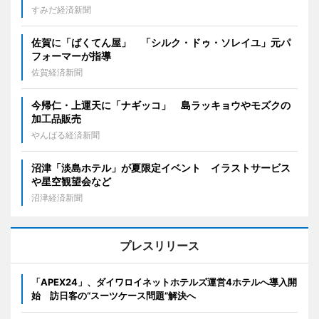
すみだ経済新聞
佐賀に「ばくてん屋」 「シルク・ドゥ・ソレイユ」元パ
フォーマーが指導
佐賀経済新聞
今帰仁・上運天に「ナギッコ」 島ラッキョウやモズクの
加工品販売
やんばる経済新聞
沼津「淡島ホテル」が夏限定イベント イラストサービス
や星空観望会など
沼津経済新聞
プレスリリース
「APEX24」、ダイワロイネットホテルズ運営4ホテルへ導入開
始 訪日客の“スーツケース問題”解決へ