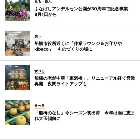
見る・遊ぶ
ふなばしアンデルセン公園が30周年で記念事業
8月1日から
買う
船橋市役所近くに「作業ラウンジ＆お守りや
kibaco」 ものづくりの場に
食べる
船橋の老舗中華「東魁楼」、リニューアル経て営業
再開 夜間ライトアップも
食べる
「船橋のなし」今シーズン初出荷 今年は雨に恵ま
れ大玉傾向に