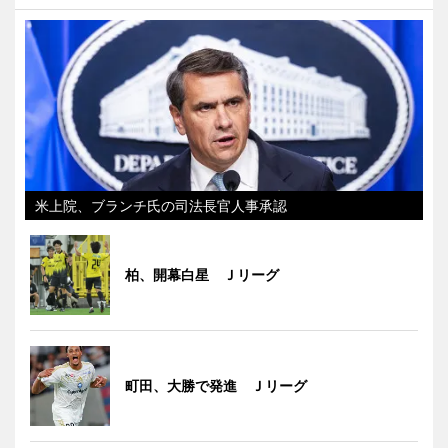
米上院、ブランチ氏の司法長官人事承認
柏、開幕白星 Ｊリーグ
町田、大勝で発進 Ｊリーグ