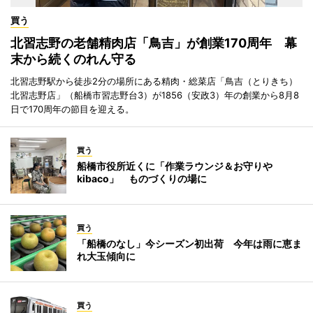
買う
北習志野の老舗精肉店「鳥吉」が創業170周年 幕
末から続くのれん守る
北習志野駅から徒歩2分の場所にある精肉・総菜店「鳥吉（とりきち）
北習志野店」（船橋市習志野台3）が1856（安政3）年の創業から8月8
日で170周年の節目を迎える。
買う
船橋市役所近くに「作業ラウンジ＆お守りや
kibaco」 ものづくりの場に
買う
「船橋のなし」今シーズン初出荷 今年は雨に恵ま
れ大玉傾向に
買う