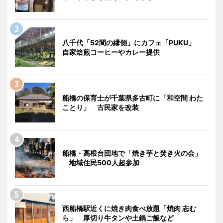
八千代「52間の縁側」にカフェ「PUKU」
自家焙煎コーヒーやカレー提供
船橋の保育士が千葉県多古町に「和空間 わた
ことり」 古民家を改装
船橋・高根台団地で「焼き芋と焚き火の会」
地域住民500人超参加
西船橋駅近くに焼き肉食べ放題「焼肉 志む
ら」 厚切り牛タンや土鍋ご飯など