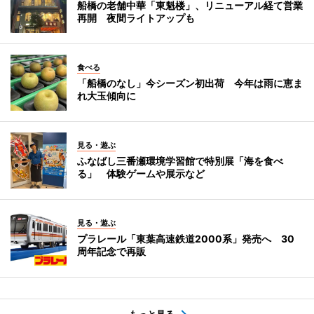
船橋の老舗中華「東魁楼」、リニューアル経て営業
再開 夜間ライトアップも
食べる
「船橋のなし」今シーズン初出荷 今年は雨に恵ま
れ大玉傾向に
見る・遊ぶ
ふなばし三番瀬環境学習館で特別展「海を食べ
る」 体験ゲームや展示など
見る・遊ぶ
プラレール「東葉高速鉄道2000系」発売へ 30
周年記念で再販
もっと見る