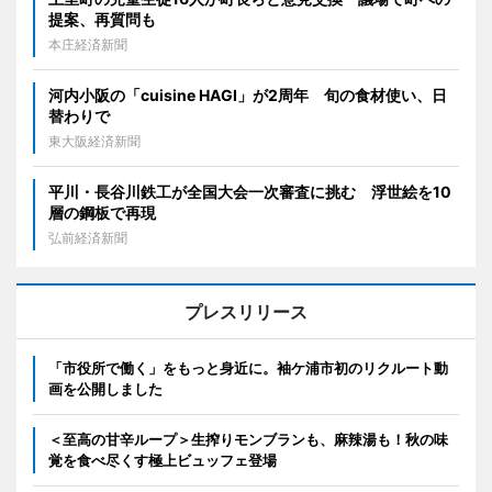
提案、再質問も
本庄経済新聞
河内小阪の「cuisine HAGI」が2周年 旬の食材使い、日
替わりで
東大阪経済新聞
平川・長谷川鉄工が全国大会一次審査に挑む 浮世絵を10
層の鋼板で再現
弘前経済新聞
プレスリリース
「市役所で働く」をもっと身近に。袖ケ浦市初のリクルート動
画を公開しました
＜至高の甘辛ループ＞生搾りモンブランも、麻辣湯も！秋の味
覚を食べ尽くす極上ビュッフェ登場