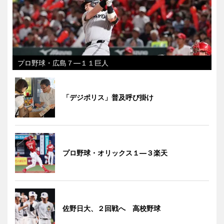
プロ野球・広島７―１１巨人
「デジポリス」普及呼び掛け
プロ野球・オリックス１―３楽天
佐野日大、２回戦へ 高校野球