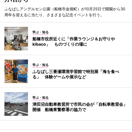
ふなばしアンデルセン公園（船橋市金堀町）が10月25日で開園から30
周年を迎えるに当たり、さまざまな記念イベントを行う。
学ぶ・知る
船橋市役所近くに「作業ラウンジ＆お守りや
kibaco」 ものづくりの場に
学ぶ・知る
ふなばし三番瀬環境学習館で特別展「海を食べ
る」 体験ゲームや展示など
学ぶ・知る
津田沼自動車教習所で市民の会が「自転車教習会」
開催 船橋東警察署の協力で