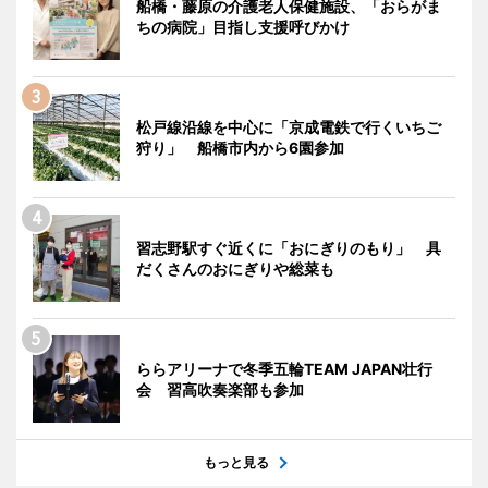
船橋・藤原の介護老人保健施設、「おらがま
ちの病院」目指し支援呼びかけ
松戸線沿線を中心に「京成電鉄で行くいちご
狩り」 船橋市内から6園参加
習志野駅すぐ近くに「おにぎりのもり」 具
だくさんのおにぎりや総菜も
ららアリーナで冬季五輪TEAM JAPAN壮行
会 習高吹奏楽部も参加
もっと見る