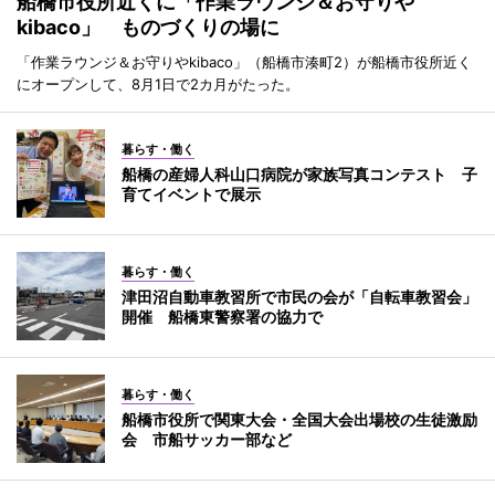
船橋市役所近くに「作業ラウンジ＆お守りや
kibaco」 ものづくりの場に
「作業ラウンジ＆お守りやkibaco」（船橋市湊町2）が船橋市役所近く
にオープンして、8月1日で2カ月がたった。
暮らす・働く
船橋の産婦人科山口病院が家族写真コンテスト 子
育てイベントで展示
暮らす・働く
津田沼自動車教習所で市民の会が「自転車教習会」
開催 船橋東警察署の協力で
暮らす・働く
船橋市役所で関東大会・全国大会出場校の生徒激励
会 市船サッカー部など