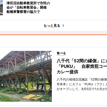
津田沼自動車教習所で市民の
会が「自転車教習会」開催
船橋東警察署の協力で
もっと見る
食べる
八千代「52間の縁側」に
「PUKU」 自家焙煎コ
カレー提供
八千代の地域交流施設「52間の縁
市米本）にカフェ「PUKU（プク）
がオープンして、8月5日で1カ月が