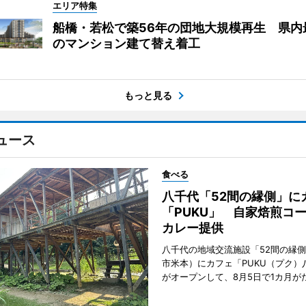
エリア特集
船橋・若松で築56年の団地大規模再生 県内
のマンション建て替え着工
もっと見る
ュース
食べる
八千代「52間の縁側」に
「PUKU」 自家焙煎コ
カレー提供
八千代の地域交流施設「52間の縁
市米本）にカフェ「PUKU（プク）
がオープンして、8月5日で1カ月が