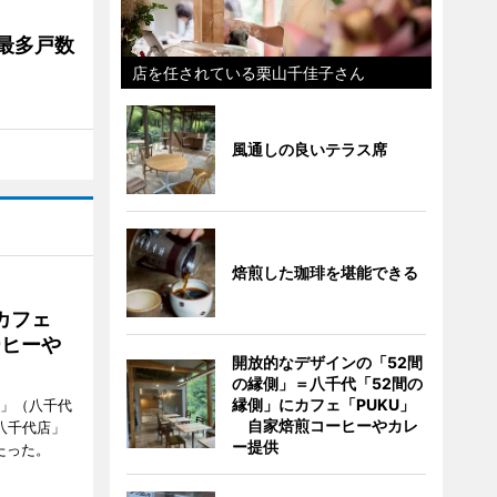
最多戸数
店を任されている栗山千佳子さん
風通しの良いテラス席
焙煎した珈琲を堪能できる
カフェ
ーヒーや
開放的なデザインの「52間
の縁側」＝八千代「52間の
縁側」にカフェ「PUKU」
側」（八千代
自家焙煎コーヒーやカレ
八千代店」
ー提供
たった。