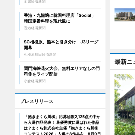
函館経済新聞
香港・九龍塘に韓国料理店「Social」
韓国定番料理を現代風に
香港経済新聞
SC相模原、熊本と引き分け J3リーグ
開幕
相模原町田経済新聞
最新ニ
関門海峡花火大会、無料エリアなしの門
司側をライブ配信
小倉経済新聞
プレスリリース
「抱きまくら川柳」応募総数2,125点の中か
ら入選作品発表！ 最優秀賞に選ばれた作品
は？まくら株式会社主催「抱きまくら川柳
コンテスト2026」入選の8作品を、8月9日