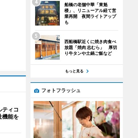
船橋の老舗中華「東魁
楼」、リニューアル経て営
業再開 夜間ライトアップ
も
西船橋駅近くに焼き肉食べ
放題「焼肉 志むら」 厚切
り牛タンや土鍋ご飯など
もっと見る
フォトフラッシュ
ルティコ
社機能を