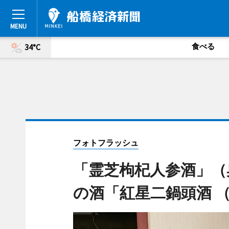
食べる
34°C
フォトフラッシュ
「霊芝枸杞人参酒」（
の酒「紅星二鍋頭酒 