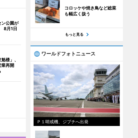
コロッケや焼き鳥など総菜
も幅広く扱う
セン公園が
 8月1日
もっと見る
ワールドフォトニュース
東魁楼」、
営業再開
も
Ｐ１哨戒機、ジブチへ出発