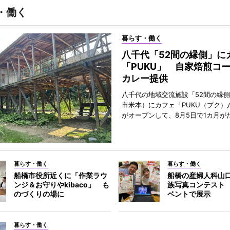
・働く
暮らす・働く
八千代「52間の縁側」に
「PUKU」 自家焙煎コ
カレー提供
八千代の地域交流施設「52間の縁
市米本）にカフェ「PUKU（プク）
がオープンして、8月5日で1カ月が
暮らす・働く
暮らす・働く
船橋市役所近くに「作業ラウ
船橋の産婦人科山
ンジ＆お守りやkibaco」 も
族写真コンテスト
のづくりの場に
ベントで展示
暮らす・働く