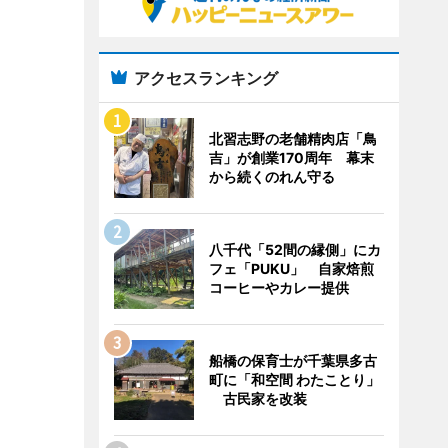
アクセスランキング
北習志野の老舗精肉店「鳥
吉」が創業170周年 幕末
から続くのれん守る
八千代「52間の縁側」にカ
フェ「PUKU」 自家焙煎
コーヒーやカレー提供
船橋の保育士が千葉県多古
町に「和空間 わたことり」
古民家を改装