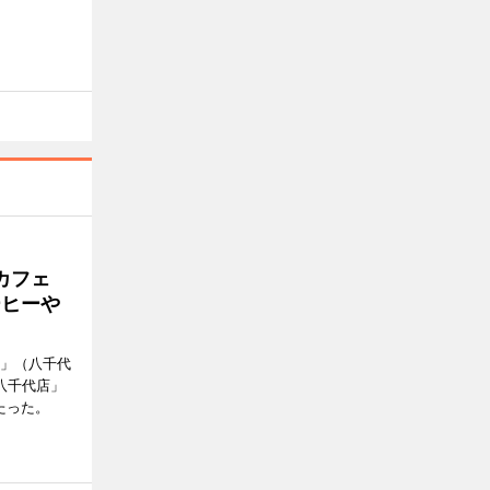
カフェ
ーヒーや
側」（八千代
八千代店」
たった。