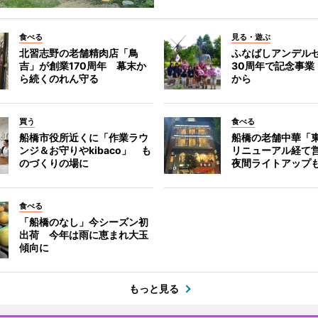
食べる
見る・遊ぶ
北習志野の老舗精肉店「鳥
ふなばしアンデル
吉」が創業170周年 幕末か
30周年で記念事業
ら続くのれん守る
から
買う
食べる
船橋市役所近くに「作業ラウ
船橋の老舗中華「
ンジ＆お守りやkibaco」 も
リニューアル経て
のづくりの場に
夜間ライトアップ
食べる
「船橋のなし」今シーズン初
出荷 今年は雨に恵まれ大玉
傾向に
もっと見る