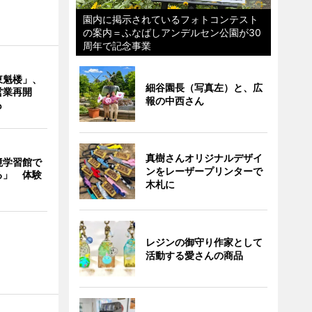
園内に掲示されているフォトコンテスト
の案内＝ふなばしアンデルセン公園が30
周年で記念事業
東魁楼」、
細谷園長（写真左）と、広
営業再開
報の中西さん
も
真樹さんオリジナルデザイ
境学習館で
ンをレーザープリンターで
る」 体験
木札に
レジンの御守り作家として
活動する愛さんの商品