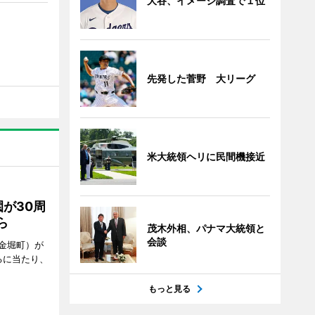
大谷、イメージ調査で１位
先発した菅野 大リーグ
米大統領ヘリに民間機接近
が30周
ら
茂木外相、パナマ大統領と
会談
金堀町）が
るに当たり、
もっと見る