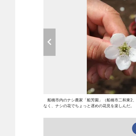
船橋市内のナシ農家「船芳園」（船橋市二和東2、TEL
なく、ナシの花でちょっと遅めの花見を楽しんだ。