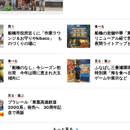
買う
食べる
船橋市役所近くに「作業ラウ
船橋の老舗中華「
ンジ＆お守りやkibaco」 も
リニューアル経て
のづくりの場に
夜間ライトアップ
食べる
見る・遊ぶ
「船橋のなし」今シーズン初
ふなばし三番瀬環
出荷 今年は雨に恵まれ大玉
特別展「海を食べ
傾向に
ゲームや展示など
見る・遊ぶ
プラレール「東葉高速鉄道
2000系」発売へ 30周年記
念で再販
もっと見る