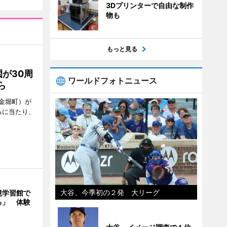
3Dプリンターで自由な制作
物も
もっと見る
が30周
ワールドフォトニュース
ら
金堀町）が
るに当たり、
大谷、今季初の２発 大リーグ
境学習館で
る」 体験