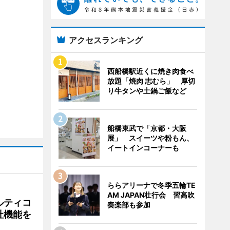
アクセスランキング
西船橋駅近くに焼き肉食べ
放題「焼肉 志むら」 厚切
り牛タンや土鍋ご飯など
船橋東武で「京都・大阪
展」 スイーツや粉もん、
イートインコーナーも
ららアリーナで冬季五輪TE
AM JAPAN壮行会 習高吹
ルティコ
奏楽部も参加
社機能を