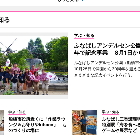
知る
学ぶ・知る
ふなばしアンデルセン公園
年で記念事業 8月1日か
ふなばしアンデルセン公園（船橋市
10月25日で開園から30周年を迎え
さまざまな記念イベントを行う。
学ぶ・知る
学ぶ・知る
船橋市役所近くに「作業ラウ
ふなばし三番瀬環
ンジ＆お守りやkibaco」 も
特別展「海を食べ
のづくりの場に
ゲームや展示など