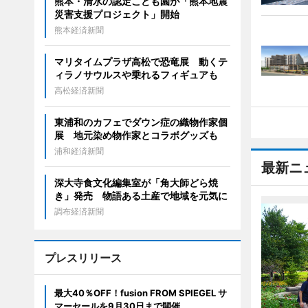
熊本・清水の認定こども園が「熊本地震
災害支援プロジェクト」開始
熊本経済新聞
マリタイムプラザ高松で恐竜展 動くテ
ィラノサウルスや乗れるフィギュアも
高松経済新聞
東浦和のカフェでダウン症の織物作家個
展 地元染め物作家とコラボグッズも
浦和経済新聞
最新ニ
深大寺食文化編集室が「角大師どら焼
き」発売 物語ある土産で地域を元気に
調布経済新聞
プレスリリース
最大40％OFF！fusion FROM SPIEGEL サ
マーセールを9月30日まで開催