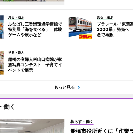
見る・遊ぶ
見る・遊ぶ
ふなばし三番瀬環境学習館で
プラレール「東葉
特別展「海を食べる」 体験
2000系」発売へ
ゲームや展示など
念で再販
見る・遊ぶ
船橋の産婦人科山口病院が家
族写真コンテスト 子育てイ
ベントで展示
もっと見る
・働く
暮らす・働く
船橋市役所近くに「作業