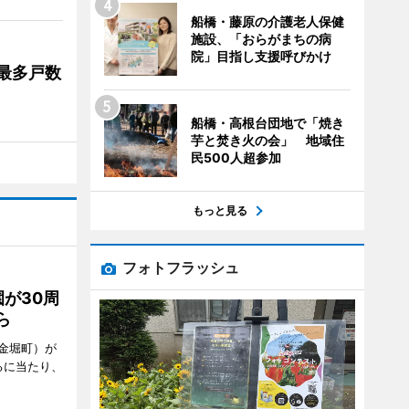
船橋・藤原の介護老人保健
施設、「おらがまちの病
院」目指し支援呼びかけ
最多戸数
船橋・高根台団地で「焼き
芋と焚き火の会」 地域住
民500人超参加
もっと見る
フォトフラッシュ
が30周
ら
金堀町）が
るに当たり、