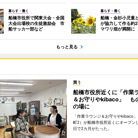
暮らす・働く
暮らす・働く
船橋市役所で関東大会・全国
船橋・金杉小児童
大会出場校の生徒激励会 市
が協力して作る約
船サッカー部など
マワリ畑が満開に
もっと見る
買う
船橋市役所近くに「作業
＆お守りやkibaco」 
の場に
「作業ラウンジ＆お守りやkibaco
町2）が船橋市役所近くにオープンし
日で2カ月がたった。