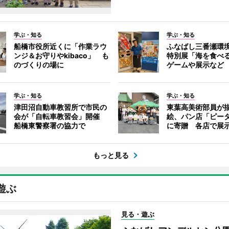
学ぶ・知る
学ぶ・知る
船橋市役所近くに「作業ラウ
ふなばし三番瀬環
ンジ＆お守りやkibaco」 も
特別展「海を食べ
のづくりの場に
ゲームや展示など
学ぶ・知る
学ぶ・知る
津田沼自動車教習所で市民の
東葉高美術部員が
会が「自転車教習会」開催
絵、パン店「ピー
船橋東警察署の協力で
に寄贈 各店で展
もっと見る
遊ぶ
見る・遊ぶ