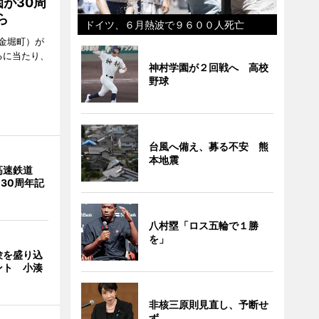
が30周
ら
ドイツ、６月熱波で９６００人死亡
金堀町）が
るに当たり、
神村学園が２回戦へ 高校
野球
台風へ備え、募る不安 熊
本地震
高速鉄道
 30周年記
八村塁「ロス五輪で１勝
を」
験を盛り込
ント 小湊
非核三原則見直し、予断せ
ず