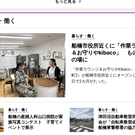
もっと見る
・働く
暮らす・働く
船橋市役所近くに「作業
＆お守りやkibaco」 
の場に
「作業ラウンジ＆お守りやkibaco
町2）が船橋市役所近くにオープンし
日で2カ月がたった。
暮らす・働く
暮らす・働く
船橋の産婦人科山口病院が家
津田沼自動車教習
族写真コンテスト 子育てイ
会が「自転車教習
ベントで展示
船橋東警察署の協