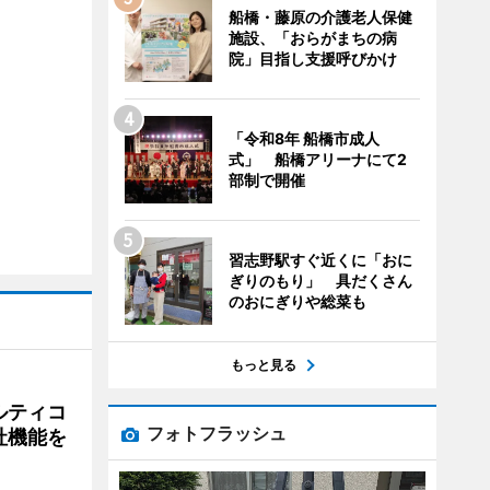
船橋・藤原の介護老人保健
施設、「おらがまちの病
院」目指し支援呼びかけ
「令和8年 船橋市成人
式」 船橋アリーナにて2
部制で開催
習志野駅すぐ近くに「おに
ぎりのもり」 具だくさん
のおにぎりや総菜も
もっと見る
ルティコ
フォトフラッシュ
社機能を