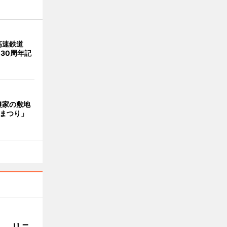
高速鉄道
 30周年記
農家の敷地
梨まつり」
」、リニ