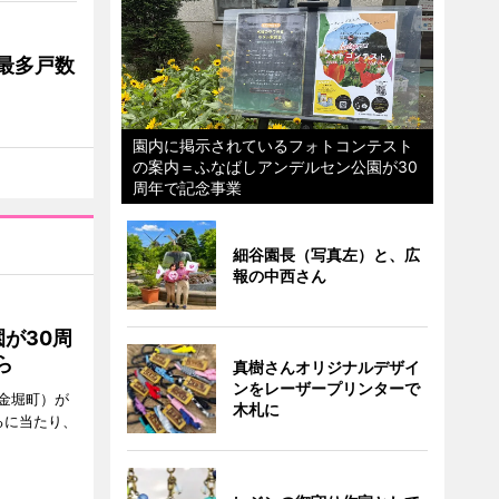
最多戸数
園内に掲示されているフォトコンテスト
の案内＝ふなばしアンデルセン公園が30
周年で記念事業
細谷園長（写真左）と、広
報の中西さん
が30周
ら
真樹さんオリジナルデザイ
ンをレーザープリンターで
金堀町）が
木札に
るに当たり、