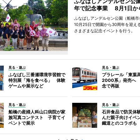
ふなばしアンデルセン公園
年で記念事業 8月1日か
ふなばしアンデルセン公園（船橋市
10月25日で開園から30周年を迎え
さまざまな記念イベントを行う。
見る・遊ぶ
見る・遊ぶ
ふなばし三番瀬環境学習館で
プラレール「東葉
特別展「海を食べる」 体験
2000系」発売へ
ゲームや展示など
念で再販
見る・遊ぶ
見る・遊ぶ
船橋の産婦人科山口病院が家
石井食品で防災体
族写真コンテスト 子育てイ
んだ親子向けイベ
ベントで展示
鐵道とのコラボも