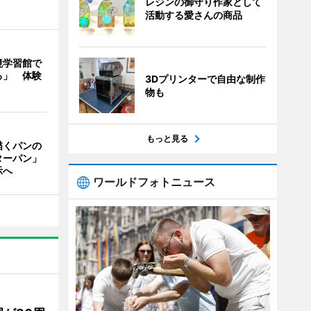
レジンの御守り作家として
活動する愛さんの商品
境学習館で
る」 体験
3Dプリンターで自由な制作
物も
もっと見る
描くパンの
ターパン」
示へ
ワールドフォトニュース