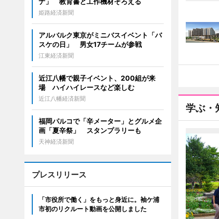
ナ」 教育書と工作機材そろえる
姫路経済新聞
アルバルク東京がミニバスイベント「バ
スケの日」 男女17チームが参戦
江東経済新聞
近江八幡で親子イベント、200組が来
場 ハイハイレースなど楽しむ
近江八幡経済新聞
学ぶ・
福岡パルコで「辛メーター」とグルメ企
画「夏辛祭」 スタンプラリーも
天神経済新聞
プレスリリース
「市役所で働く」をもっと身近に。袖ケ浦
市初のリクルート動画を公開しました