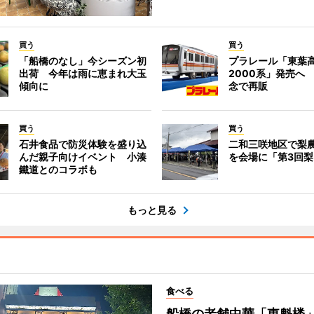
買う
買う
「船橋のなし」今シーズン初
プラレール「東葉
出荷 今年は雨に恵まれ大玉
2000系」発売へ
傾向に
念で再販
買う
買う
石井食品で防災体験を盛り込
二和三咲地区で梨
んだ親子向けイベント 小湊
を会場に「第3回
鐵道とのコラボも
もっと見る
食べる
船橋の老舗中華「東魁楼