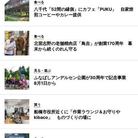
食べる
八千代「52間の縁側」にカフェ「PUKU」 自家焙
煎コーヒーやカレー提供
食べる
北習志野の老舗精肉店「鳥吉」が創業170周年 幕
末から続くのれん守る
見る・遊ぶ
ふなばしアンデルセン公園が30周年で記念事業
8月1日から
買う
船橋市役所近くに「作業ラウンジ＆お守りや
kibaco」 ものづくりの場に