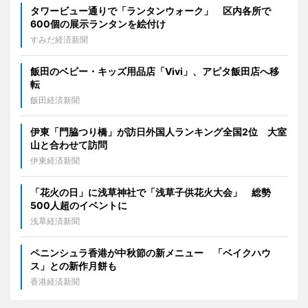
タワービュー通りで「ランタンウォーク」 区内各所で
600個の展示ランタンを絵付け
すみだ経済新聞
飯田のベビー・キッズ用品店「Vivi」、アピタ飯田店へ移
転
飯田経済新聞
伊東「門脇つり橋」が訪日外国人ランキング全国2位 大室
山と合わせて訪問
伊東経済新聞
「花火の日」に浅草神社で「浅草子供花火大会」 総勢
500人超のイベントに
浅草経済新聞
ペニンシュラ香港が中秋節の新メニュー 「ベイクハウ
ス」との新作月餅も
香港経済新聞