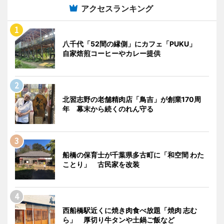
アクセスランキング
八千代「52間の縁側」にカフェ「PUKU」
自家焙煎コーヒーやカレー提供
北習志野の老舗精肉店「鳥吉」が創業170周
年 幕末から続くのれん守る
船橋の保育士が千葉県多古町に「和空間 わた
ことり」 古民家を改装
西船橋駅近くに焼き肉食べ放題「焼肉 志む
ら」 厚切り牛タンや土鍋ご飯など