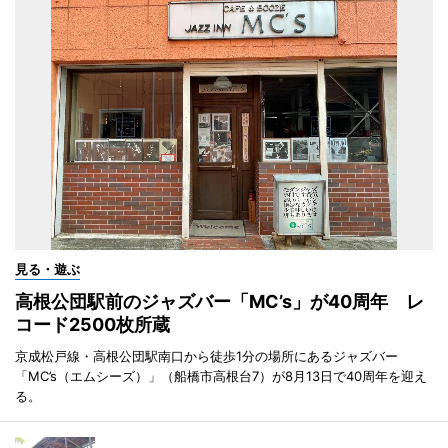
見る・遊ぶ
高根公団駅前のジャズバー「MC’s」が40周年 レ
コード2500枚所蔵
京成松戸線・高根公団駅南口から徒歩1分の場所にあるジャズバー
「MC’s（エムシーズ）」（船橋市高根台7）が8月13日で40周年を迎え
る。