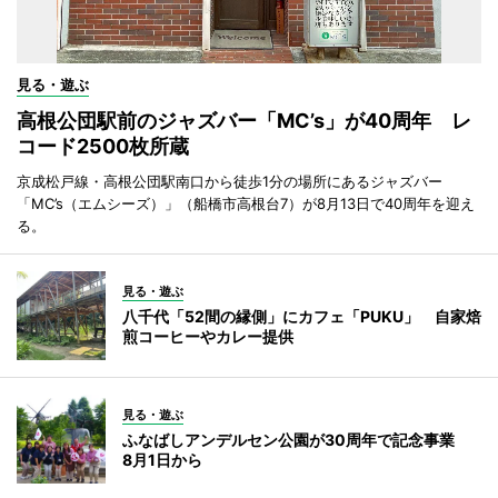
見る・遊ぶ
高根公団駅前のジャズバー「MC’s」が40周年 レ
コード2500枚所蔵
京成松戸線・高根公団駅南口から徒歩1分の場所にあるジャズバー
「MC’s（エムシーズ）」（船橋市高根台7）が8月13日で40周年を迎え
る。
見る・遊ぶ
八千代「52間の縁側」にカフェ「PUKU」 自家焙
煎コーヒーやカレー提供
見る・遊ぶ
ふなばしアンデルセン公園が30周年で記念事業
8月1日から