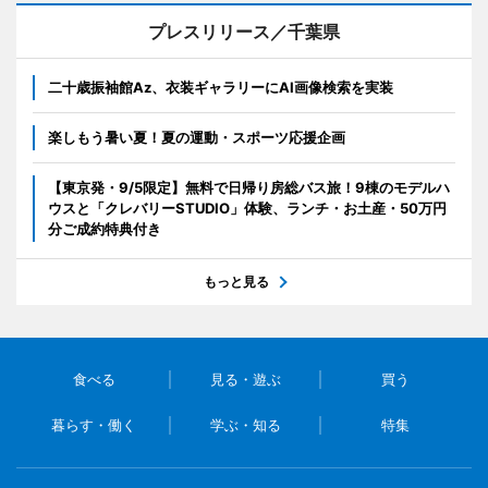
プレスリリース／千葉県
二十歳振袖館Az、衣装ギャラリーにAI画像検索を実装
楽しもう暑い夏！夏の運動・スポーツ応援企画
【東京発・9/5限定】無料で日帰り房総バス旅！9棟のモデルハ
ウスと「クレバリーSTUDIO」体験、ランチ・お土産・50万円
分ご成約特典付き
もっと見る
食べる
見る・遊ぶ
買う
暮らす・働く
学ぶ・知る
特集