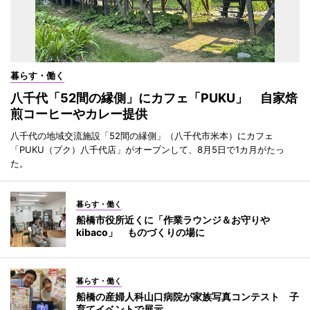
暮らす・働く
八千代「52間の縁側」にカフェ「PUKU」 自家焙
煎コーヒーやカレー提供
八千代の地域交流施設「52間の縁側」（八千代市米本）にカフェ
「PUKU（プク）八千代店」がオープンして、8月5日で1カ月がたっ
た。
暮らす・働く
船橋市役所近くに「作業ラウンジ＆お守りや
kibaco」 ものづくりの場に
暮らす・働く
船橋の産婦人科山口病院が家族写真コンテスト 子
育てイベントで展示