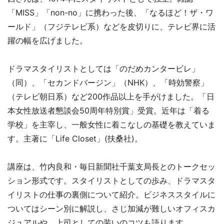
「MISS」「non-no」に携わった後、「なるほど！ザ・ワ
ールド」（フジテレビ系）などを皮切りに、テレビ界に活
躍の幅を広げました。
ドラマスタイリストとしては「のだめカンタービレ」
（同）、「セカンドバージン」（NHK）、「時効警察」
（テレビ朝日系）など200作品以上を手がけました。「日
本女性放送者懇談会50周年特別賞」受賞。近年は「着る
学校」を主宰し、一般女性に着こなしの基礎を教えていま
す。主著に「Life Closet」(扶桑社)。
講座は、竹内良和・毎日新聞社千葉支局長とのトークセッ
ション形式です。スタイリストとしての歩み、ドラマスタ
イリストの仕事の裏側について紹介。ビジネススタイルに
ついてはシーン別に解説し、さじ加減が難しいオフィスカ
ジュアルや、上司としての装いのコツも語ります。