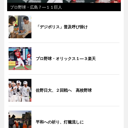
プロ野球・広島７―１１巨人
「デジポリス」普及呼び掛け
プロ野球・オリックス１―３楽天
佐野日大、２回戦へ 高校野球
平和への祈り、灯籠流しに