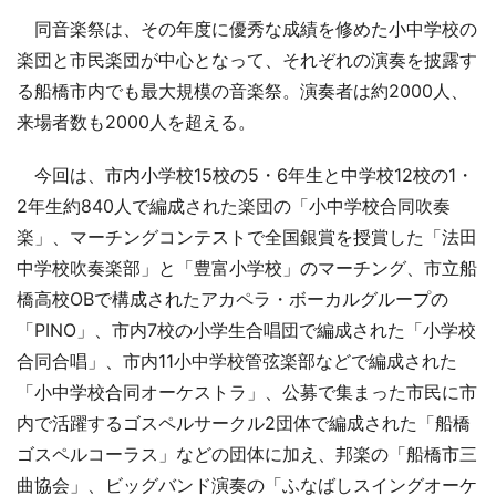
同音楽祭は、その年度に優秀な成績を修めた小中学校の
楽団と市民楽団が中心となって、それぞれの演奏を披露す
る船橋市内でも最大規模の音楽祭。演奏者は約2000人、
来場者数も2000人を超える。
今回は、市内小学校15校の5・6年生と中学校12校の1・
2年生約840人で編成された楽団の「小中学校合同吹奏
楽」、マーチングコンテストで全国銀賞を授賞した「法田
中学校吹奏楽部」と「豊富小学校」のマーチング、市立船
橋高校OBで構成されたアカペラ・ボーカルグループの
「PINO」、市内7校の小学生合唱団で編成された「小学校
合同合唱」、市内11小中学校管弦楽部などで編成された
「小中学校合同オーケストラ」、公募で集まった市民に市
内で活躍するゴスペルサークル2団体で編成された「船橋
ゴスペルコーラス」などの団体に加え、邦楽の「船橋市三
曲協会」、ビッグバンド演奏の「ふなばしスイングオーケ