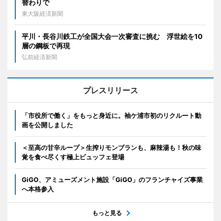
替わりで
東大阪経済新聞
平川・長谷川鉄工が全国大会一次審査に挑む 浮世絵を10
層の鋼板で再現
弘前経済新聞
プレスリリース
「市役所で働く」をもっと身近に。袖ケ浦市初のリクルート動
画を公開しました
＜至高の甘辛ループ＞生搾りモンブランも、麻辣湯も！秋の味
覚を食べ尽くす極上ビュッフェ登場
GiGO、アミューズメント施設「GiGO」のフランチャイズ事業
へ本格参入
もっと見る