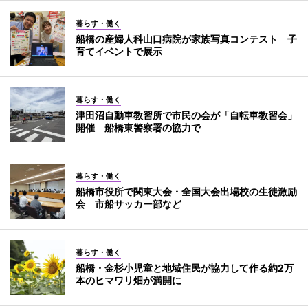
暮らす・働く
船橋の産婦人科山口病院が家族写真コンテスト 子
育てイベントで展示
暮らす・働く
津田沼自動車教習所で市民の会が「自転車教習会」
開催 船橋東警察署の協力で
暮らす・働く
船橋市役所で関東大会・全国大会出場校の生徒激励
会 市船サッカー部など
暮らす・働く
船橋・金杉小児童と地域住民が協力して作る約2万
本のヒマワリ畑が満開に