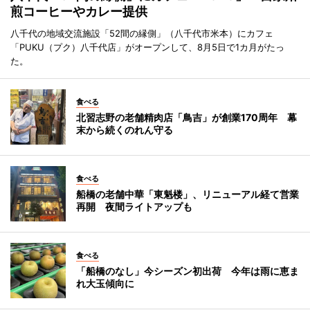
煎コーヒーやカレー提供
八千代の地域交流施設「52間の縁側」（八千代市米本）にカフェ
「PUKU（プク）八千代店」がオープンして、8月5日で1カ月がたっ
た。
食べる
北習志野の老舗精肉店「鳥吉」が創業170周年 幕
末から続くのれん守る
食べる
船橋の老舗中華「東魁楼」、リニューアル経て営業
再開 夜間ライトアップも
食べる
「船橋のなし」今シーズン初出荷 今年は雨に恵ま
れ大玉傾向に