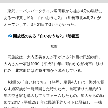
東武アーバンパークライン塚田駅から徒歩4分の場所に
ある一棟貸し民泊「白いおうち2」（船橋市北本町2）が
オープンして、3月21日で3カ月がたった。
開放感のある「白いおうち2」1階寝室
［広告］
同施設は、大内広美さんが手がける2棟目の民泊物件。
大内さん一家は1990（平成2）年に都内から船橋市に移り
住み、北本町には約18年前から暮らしている。
1棟目の「白いおうち」（14坪、定員4人）は、海外で暮
らす娘家族が一時帰国した時のため、自宅隣りの築約50
年の空き家を購入してリフォームしたもの。知人からの勧
めで2017（平成29）年に民泊予約サイトに登録し、一棟