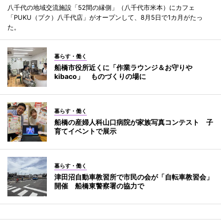
八千代の地域交流施設「52間の縁側」（八千代市米本）にカフェ
「PUKU（プク）八千代店」がオープンして、8月5日で1カ月がたっ
た。
暮らす・働く
船橋市役所近くに「作業ラウンジ＆お守りや
kibaco」 ものづくりの場に
暮らす・働く
船橋の産婦人科山口病院が家族写真コンテスト 子
育てイベントで展示
暮らす・働く
津田沼自動車教習所で市民の会が「自転車教習会」
開催 船橋東警察署の協力で