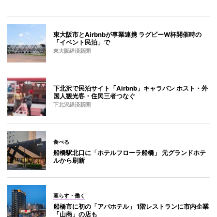
東大阪市とAirbnbが事業連携 ラグビーW杯開催時の
「イベント民泊」で
東大阪経済新聞
下北沢で民泊サイト「Airbnb」キャラバン ホスト・外
国人観光客・住民三者つなぐ
下北沢経済新聞
食べる
船橋駅北口に「ホテルフローラ船橋」 元グランドホテ
ルから刷新
暮らす・働く
船橋市に初の「アパホテル」 1階レストランに市内企業
「山商」の店も