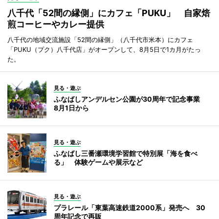
八千代「52間の縁側」にカフェ「PUKU」 自家焙
煎コーヒーやカレー提供
八千代の地域交流施設「52間の縁側」（八千代市米本）にカフェ
「PUKU（プク）八千代店」がオープンして、8月5日で1カ月がたっ
た。
見る・遊ぶ
ふなばしアンデルセン公園が30周年で記念事業
8月1日から
見る・遊ぶ
ふなばし三番瀬環境学習館で特別展「海を食べ
る」 体験ゲームや展示など
見る・遊ぶ
プラレール「東葉高速鉄道2000系」発売へ 30
周年記念で再販