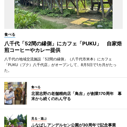
食べる
八千代「52間の縁側」にカフェ「PUKU」 自家焙
煎コーヒーやカレー提供
八千代の地域交流施設「52間の縁側」（八千代市米本）にカフェ
「PUKU（プク）八千代店」がオープンして、8月5日で1カ月がたっ
た。
食べる
北習志野の老舗精肉店「鳥吉」が創業170周年 幕
末から続くのれん守る
見る・遊ぶ
ふなばしアンデルセン公園が30周年で記念事業