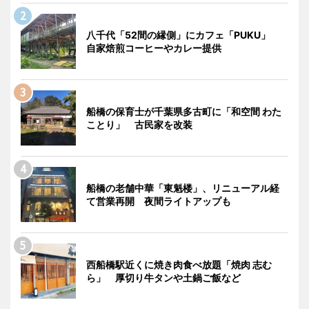
八千代「52間の縁側」にカフェ「PUKU」
自家焙煎コーヒーやカレー提供
船橋の保育士が千葉県多古町に「和空間 わた
ことり」 古民家を改装
船橋の老舗中華「東魁楼」、リニューアル経
て営業再開 夜間ライトアップも
西船橋駅近くに焼き肉食べ放題「焼肉 志む
ら」 厚切り牛タンや土鍋ご飯など