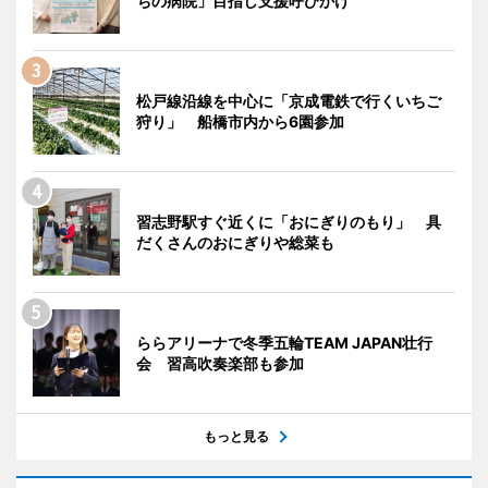
ちの病院」目指し支援呼びかけ
松戸線沿線を中心に「京成電鉄で行くいちご
狩り」 船橋市内から6園参加
習志野駅すぐ近くに「おにぎりのもり」 具
だくさんのおにぎりや総菜も
ららアリーナで冬季五輪TEAM JAPAN壮行
会 習高吹奏楽部も参加
もっと見る