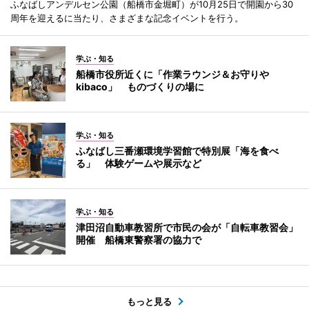
ふなばしアンデルセン公園（船橋市金堀町）が10月25日で開園から30
周年を迎えるに当たり、さまざまな記念イベントを行う。
学ぶ・知る
船橋市役所近くに「作業ラウンジ＆お守りや
kibaco」 ものづくりの場に
学ぶ・知る
ふなばし三番瀬環境学習館で特別展「海を食べ
る」 体験ゲームや展示など
学ぶ・知る
津田沼自動車教習所で市民の会が「自転車教習会」
開催 船橋東警察署の協力で
もっと見る