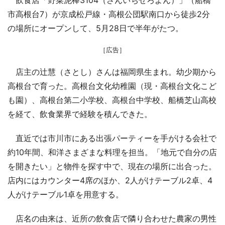
市高根台7）が京成松戸線・高根公団駅南口から徒歩2分
の場所にオープンして、5月28日で半年がたつ。
［広告］
店主の辻慧（さとし）さんは福岡県生まれ。幼少期から
高根台で育った。高根台文化幼稚園（現・高根台文化こど
も園）、高根台第二小学校、高根台中学校、船橋芝山高校
を経て、飲食業界で経験を積んできた。
直近では市川市にある出張パーティーを手がける会社で
約10年間、和洋さまざまな料理を担当。「地元で自分の店
を開きたい」と物件を探す中で、現在の場所に出合った。
店内にはカウンター4席のほか、2人がけテーブル2卓、4
人がけテーブル1卓を用意する。
店名の由来は、近所の飲食店で隣り合わせた農家の男性