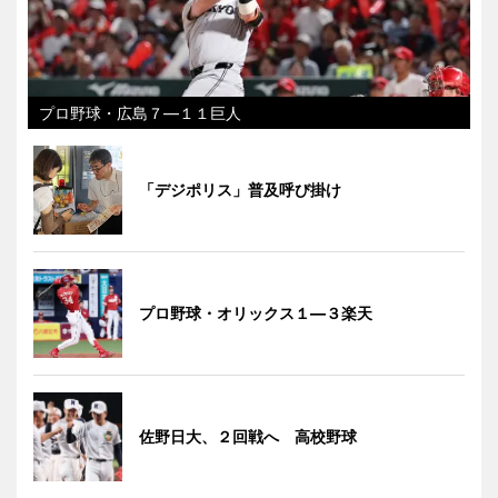
プロ野球・広島７―１１巨人
「デジポリス」普及呼び掛け
プロ野球・オリックス１―３楽天
佐野日大、２回戦へ 高校野球