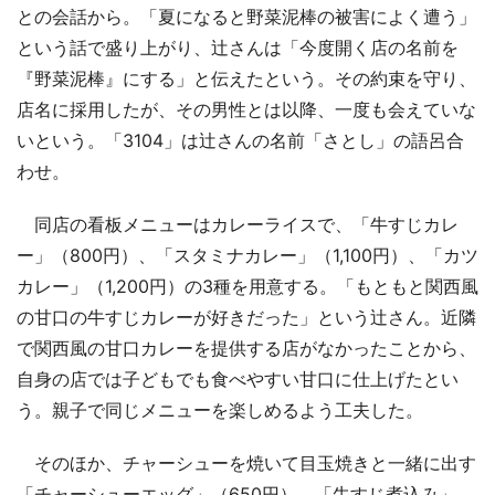
との会話から。「夏になると野菜泥棒の被害によく遭う」
という話で盛り上がり、辻さんは「今度開く店の名前を
『野菜泥棒』にする」と伝えたという。その約束を守り、
店名に採用したが、その男性とは以降、一度も会えていな
いという。「3104」は辻さんの名前「さとし」の語呂合
わせ。
同店の看板メニューはカレーライスで、「牛すじカレ
ー」（800円）、「スタミナカレー」（1,100円）、「カツ
カレー」（1,200円）の3種を用意する。「もともと関西風
の甘口の牛すじカレーが好きだった」という辻さん。近隣
で関西風の甘口カレーを提供する店がなかったことから、
自身の店では子どもでも食べやすい甘口に仕上げたとい
う。親子で同じメニューを楽しめるよう工夫した。
そのほか、チャーシューを焼いて目玉焼きと一緒に出す
「チャーシューエッグ」（650円）、「牛すじ煮込み」、