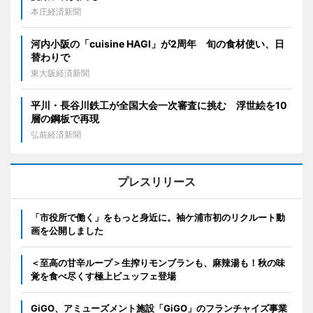
本庄経済新聞
河内小阪の「cuisine HAGI」が2周年 旬の食材使い、日
替わりで
東大阪経済新聞
平川・長谷川鉄工が全国大会一次審査に挑む 浮世絵を10
層の鋼板で再現
弘前経済新聞
プレスリリース
「市役所で働く」をもっと身近に。袖ケ浦市初のリクルート動
画を公開しました
＜至高の甘辛ループ＞生搾りモンブランも、麻辣湯も！秋の味
覚を食べ尽くす極上ビュッフェ登場
GiGO、アミューズメント施設「GiGO」のフランチャイズ事業