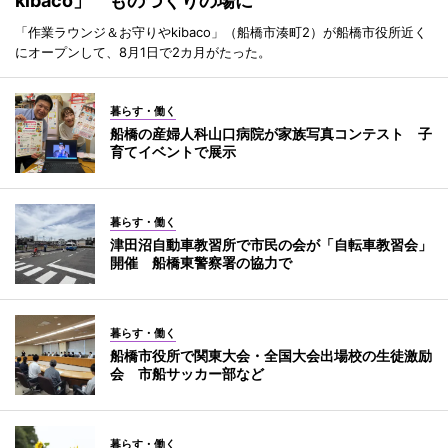
kibaco」 ものづくりの場に
「作業ラウンジ＆お守りやkibaco」（船橋市湊町2）が船橋市役所近く
にオープンして、8月1日で2カ月がたった。
暮らす・働く
船橋の産婦人科山口病院が家族写真コンテスト 子
育てイベントで展示
暮らす・働く
津田沼自動車教習所で市民の会が「自転車教習会」
開催 船橋東警察署の協力で
暮らす・働く
船橋市役所で関東大会・全国大会出場校の生徒激励
会 市船サッカー部など
暮らす・働く