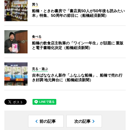
買う
船橋・ときわ書房で「書店員50人が50年後も読みたい
本」特集、50周年の節目に（船橋経済新聞）
食べる
船橋の飲食店主執筆の「ワイン一年生」が話題に 重版
と電子書籍化決定（船橋経済新聞）
見る・遊ぶ
吉本ばななさん新作「ふなふな船橋」、船橋で売れ行
き好調 地元舞台に（船橋経済新聞）
前の記事
次の記事