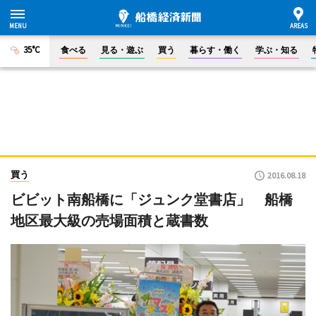
35°C
食べる
見る・遊ぶ
買う
暮らす・働く
学ぶ・知る
買う
2016.08.18
ビビット南船橋に「ジュンク堂書店」 船橋
地区最大級の売場面積と蔵書数