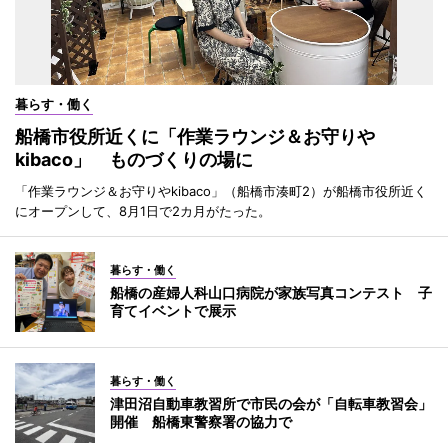
暮らす・働く
船橋市役所近くに「作業ラウンジ＆お守りや
kibaco」 ものづくりの場に
「作業ラウンジ＆お守りやkibaco」（船橋市湊町2）が船橋市役所近く
にオープンして、8月1日で2カ月がたった。
暮らす・働く
船橋の産婦人科山口病院が家族写真コンテスト 子
育てイベントで展示
暮らす・働く
津田沼自動車教習所で市民の会が「自転車教習会」
開催 船橋東警察署の協力で