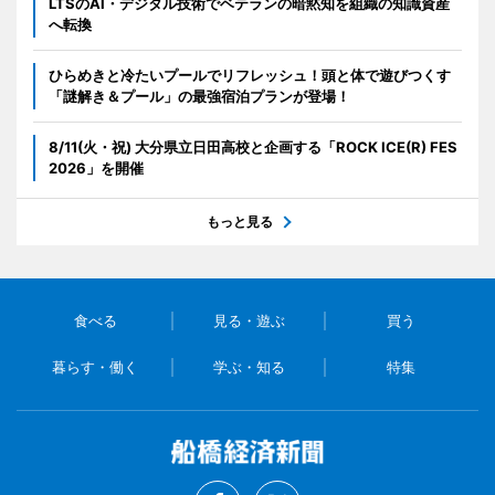
LTSのAI・デジタル技術でベテランの暗黙知を組織の知識資産
へ転換
ひらめきと冷たいプールでリフレッシュ！頭と体で遊びつくす
「謎解き＆プール」の最強宿泊プランが登場！
8/11(火・祝) 大分県立日田高校と企画する「ROCK ICE(R) FES
2026」を開催
もっと見る
食べる
見る・遊ぶ
買う
暮らす・働く
学ぶ・知る
特集