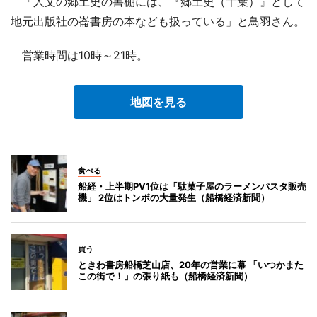
「人文の郷土史の書棚には、『郷土史（千葉）』として
地元出版社の崙書房の本なども扱っている」と鳥羽さん。
営業時間は10時～21時。
地図を見る
食べる
船経・上半期PV1位は「駄菓子屋のラーメンパスタ販売
機」 2位はトンボの大量発生（船橋経済新聞）
買う
ときわ書房船橋芝山店、20年の営業に幕 「いつかまた
この街で！」の張り紙も（船橋経済新聞）