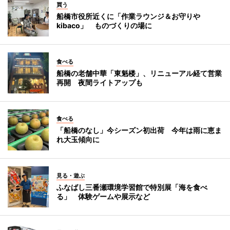
買う
船橋市役所近くに「作業ラウンジ＆お守りや
kibaco」 ものづくりの場に
食べる
船橋の老舗中華「東魁楼」、リニューアル経て営業
再開 夜間ライトアップも
食べる
「船橋のなし」今シーズン初出荷 今年は雨に恵ま
れ大玉傾向に
見る・遊ぶ
ふなばし三番瀬環境学習館で特別展「海を食べ
る」 体験ゲームや展示など