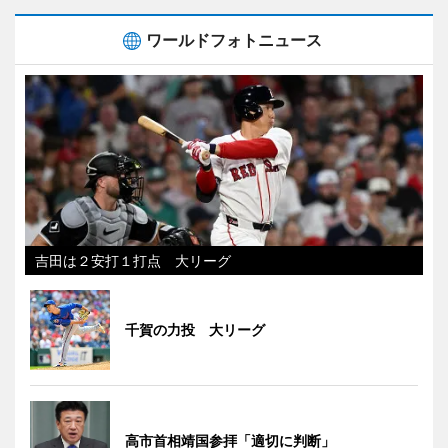
ワールドフォトニュース
吉田は２安打１打点 大リーグ
千賀の力投 大リーグ
高市首相靖国参拝「適切に判断」