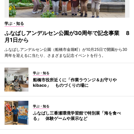
学ぶ・知る
ふなばしアンデルセン公園が30周年で記念事業 8
月1日から
ふなばしアンデルセン公園（船橋市金堀町）が10月25日で開園から30
周年を迎えるに当たり、さまざまな記念イベントを行う。
学ぶ・知る
船橋市役所近くに「作業ラウンジ＆お守りや
kibaco」 ものづくりの場に
学ぶ・知る
ふなばし三番瀬環境学習館で特別展「海を食べ
る」 体験ゲームや展示など