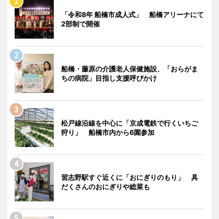
「令和8年 船橋市成人式」 船橋アリーナにて
2部制で開催
船橋・藤原の介護老人保健施設、「おらがま
ちの病院」目指し支援呼びかけ
松戸線沿線を中心に「京成電鉄で行くいちご
狩り」 船橋市内から6園参加
習志野駅すぐ近くに「おにぎりのもり」 具
だくさんのおにぎりや総菜も