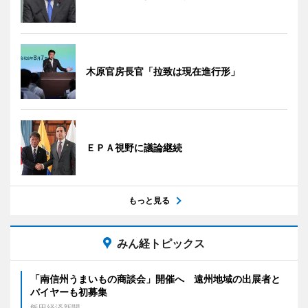
木原官房長官「拉致は現在進行形」
ＥＰＡ視野に議論継続
もっと見る
みん経トピックス
「南信州うまいもの商談会」開催へ 遠州地域の出展者と
バイヤーも初募集
飯田経済新聞