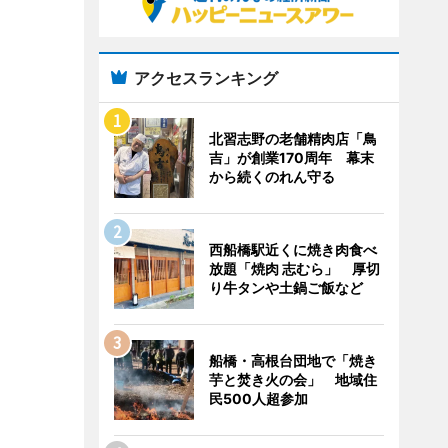
アクセスランキング
北習志野の老舗精肉店「鳥
吉」が創業170周年 幕末
から続くのれん守る
西船橋駅近くに焼き肉食べ
放題「焼肉 志むら」 厚切
り牛タンや土鍋ご飯など
船橋・高根台団地で「焼き
芋と焚き火の会」 地域住
民500人超参加