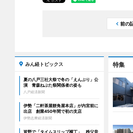
前の
みん経トピックス
特集
夏の八戸三社大祭で冬の「えんぶり」公
演 青森ねぶた祭関係者の姿も
八戸経済新聞
伊勢「二軒茶屋餅角屋本店」が内宮前に
出店 創業450年間で初の支店
伊勢志摩経済新聞
皆野で「タイムスリップ横丁」 秩父音