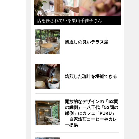
店を任されている栗山千佳子さん
風通しの良いテラス席
焙煎した珈琲を堪能できる
開放的なデザインの「52間
の縁側」＝八千代「52間の
縁側」にカフェ「PUKU」
自家焙煎コーヒーやカレ
ー提供