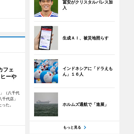
冨安がクリスタルパレス加
入
生成ＡＩ、被災地照らす
インドネシアに「ドラえも
カフェ
ん」１６人
ーヒーや
側」（八千代
八千代店」
ホルムズ通航で「進展」
たった。
もっと見る