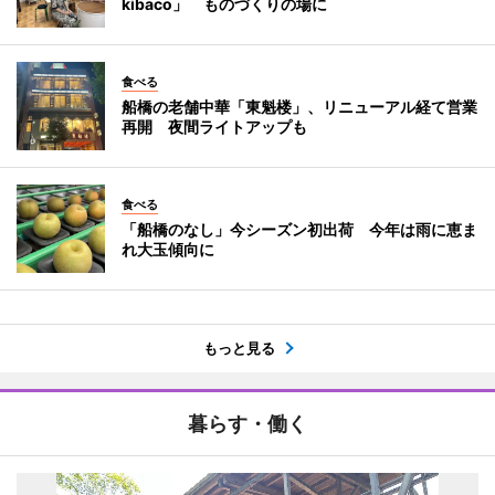
kibaco」 ものづくりの場に
食べる
船橋の老舗中華「東魁楼」、リニューアル経て営業
再開 夜間ライトアップも
食べる
「船橋のなし」今シーズン初出荷 今年は雨に恵ま
れ大玉傾向に
もっと見る
暮らす・働く