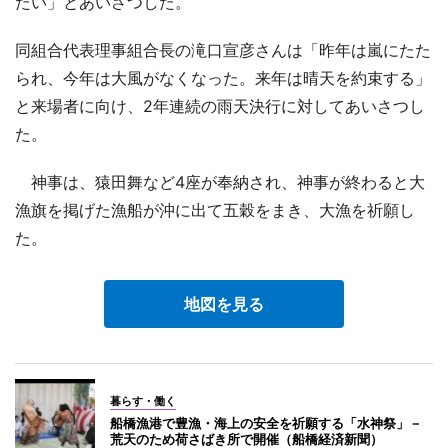
たい」とあいさつした。
同組合代表理事組合長の滝口宣彦さんは「昨年は嵐にたた
られ、今年は大風がなくなった。来年は晴天を約束する」
と来場者に向け、2年連続の雨天決行に対してあいさつし
た。
神事は、猿田舞など4座が奉納され、神事が終わると大
漁旗を掲げた漁船が沖に出て五穀をまき、大漁を祈願し
た。
地図を見る
暮らす・働く
船橋漁港で豊漁・海上の安全を祈願する「水神祭」－
荒天のため荷さばき所で開催（船橋経済新聞）