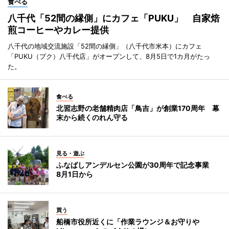
食べる
八千代「52間の縁側」にカフェ「PUKU」 自家焙
煎コーヒーやカレー提供
八千代の地域交流施設「52間の縁側」（八千代市米本）にカフェ
「PUKU（プク）八千代店」がオープンして、8月5日で1カ月がたっ
た。
食べる
北習志野の老舗精肉店「鳥吉」が創業170周年 幕
末から続くのれん守る
見る・遊ぶ
ふなばしアンデルセン公園が30周年で記念事業
8月1日から
買う
船橋市役所近くに「作業ラウンジ＆お守りや