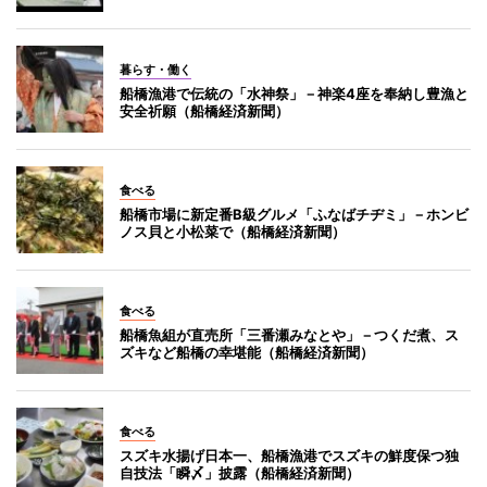
暮らす・働く
船橋漁港で伝統の「水神祭」－神楽4座を奉納し豊漁と
安全祈願（船橋経済新聞）
食べる
船橋市場に新定番B級グルメ「ふなばチヂミ」－ホンビ
ノス貝と小松菜で（船橋経済新聞）
食べる
船橋魚組が直売所「三番瀬みなとや」－つくだ煮、ス
ズキなど船橋の幸堪能（船橋経済新聞）
食べる
スズキ水揚げ日本一、船橋漁港でスズキの鮮度保つ独
自技法「瞬〆」披露（船橋経済新聞）