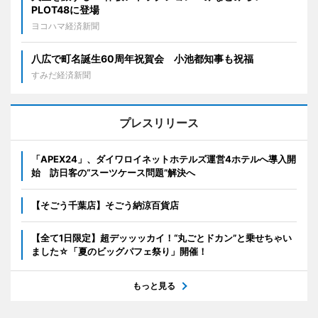
PLOT48に登場
ヨコハマ経済新聞
八広で町名誕生60周年祝賀会 小池都知事も祝福
すみだ経済新聞
プレスリリース
「APEX24」、ダイワロイネットホテルズ運営4ホテルへ導入開
始 訪日客の“スーツケース問題”解決へ
【そごう千葉店】そごう納涼百貨店
【全て1日限定】超デッッッカイ！“丸ごとドカン”と乗せちゃい
ました☆「夏のビッグパフェ祭り」開催！
もっと見る