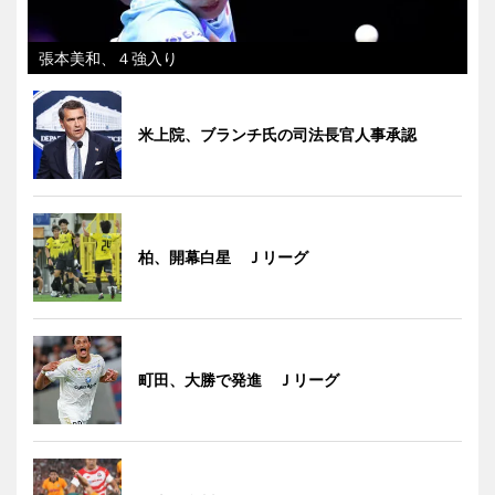
張本美和、４強入り
米上院、ブランチ氏の司法長官人事承認
柏、開幕白星 Ｊリーグ
町田、大勝で発進 Ｊリーグ