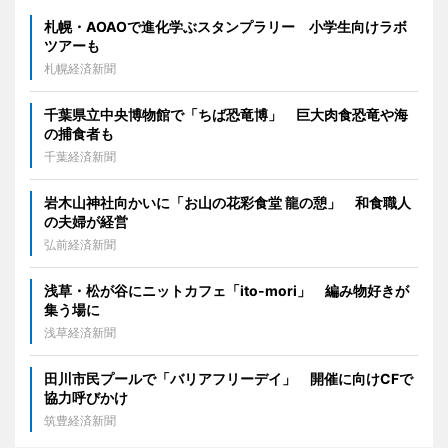
札幌・AOAOで進化学ぶスタンプラリー 小学生向けラボ
ツアーも
札幌経済新聞
千葉県立中央博物館で「ちば恐竜博」 巨大肉食恐竜や海
の捕食者も
千葉経済新聞
岩木山神社向かいに「お山の花彩食堂 龍の憩」 和食職人
の夫婦が経営
弘前経済新聞
浅草・松が谷にニットカフェ「ito-mori」 編み物好きが
集う場に
浅草経済新聞
田川市民プールで「バリアフリーデイ」 開催に向けCFで
協力呼びかけ
筑豊経済新聞