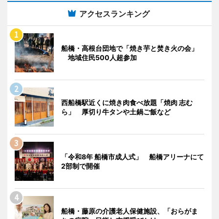
アクセスランキング
船橋・高根台団地で「焼き芋と焚き火の会」
地域住民500人超参加
西船橋駅近くに焼き肉食べ放題「焼肉 志む
ら」 厚切り牛タンや土鍋ご飯など
「令和8年 船橋市成人式」 船橋アリーナにて
2部制で開催
船橋・藤原の介護老人保健施設、「おらがま