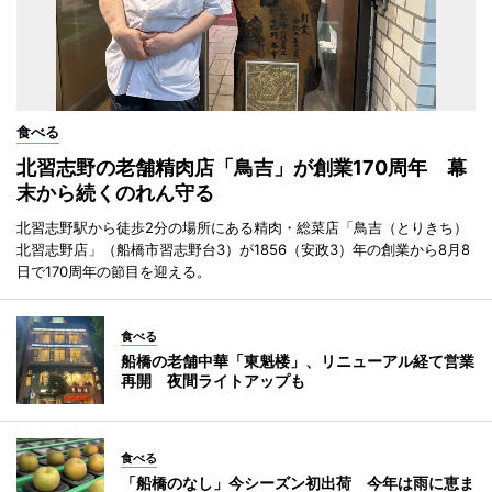
食べる
北習志野の老舗精肉店「鳥吉」が創業170周年 幕
末から続くのれん守る
北習志野駅から徒歩2分の場所にある精肉・総菜店「鳥吉（とりきち）
北習志野店」（船橋市習志野台3）が1856（安政3）年の創業から8月8
日で170周年の節目を迎える。
食べる
船橋の老舗中華「東魁楼」、リニューアル経て営業
再開 夜間ライトアップも
食べる
「船橋のなし」今シーズン初出荷 今年は雨に恵ま