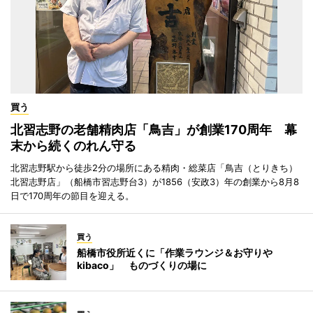
買う
北習志野の老舗精肉店「鳥吉」が創業170周年 幕
末から続くのれん守る
北習志野駅から徒歩2分の場所にある精肉・総菜店「鳥吉（とりきち）
北習志野店」（船橋市習志野台3）が1856（安政3）年の創業から8月8
日で170周年の節目を迎える。
買う
船橋市役所近くに「作業ラウンジ＆お守りや
kibaco」 ものづくりの場に