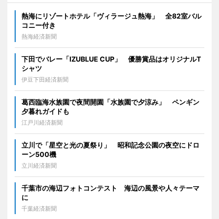
熱海にリゾートホテル「ヴィラージュ熱海」 全82室バル
コニー付き
熱海経済新聞
下田でバレー「IZUBLUE CUP」 優勝賞品はオリジナルT
シャツ
伊豆下田経済新聞
葛西臨海水族園で夜間開園「水族園で夕涼み」 ペンギン
夕暮れガイドも
江戸川経済新聞
立川で「星空と光の夏祭り」 昭和記念公園の夜空にドロ
ーン500機
立川経済新聞
千葉市の海辺フォトコンテスト 海辺の風景や人々テーマ
に
千葉経済新聞