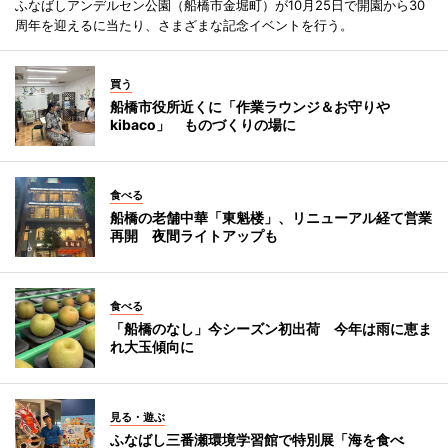
ふなばしアンデルセン公園（船橋市金堀町）が10月25日で開園から30
周年を迎えるに当たり、さまざまな記念イベントを行う。
買う
船橋市役所近くに「作業ラウンジ＆お守りや
kibaco」 ものづくりの場に
食べる
船橋の老舗中華「東魁楼」、リニューアル経て営業
再開 夜間ライトアップも
食べる
「船橋のなし」今シーズン初出荷 今年は雨に恵ま
れ大玉傾向に
見る・遊ぶ
ふなばし三番瀬環境学習館で特別展「海を食べ