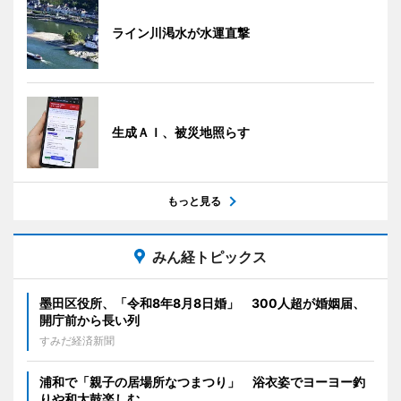
ライン川渇水が水運直撃
生成ＡＩ、被災地照らす
もっと見る
みん経トピックス
墨田区役所、「令和8年8月8日婚」 300人超が婚姻届、
開庁前から長い列
すみだ経済新聞
浦和で「親子の居場所なつまつり」 浴衣姿でヨーヨー釣
りや和太鼓楽しむ