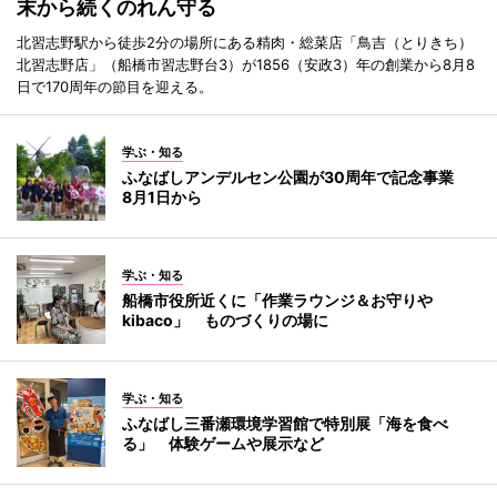
末から続くのれん守る
北習志野駅から徒歩2分の場所にある精肉・総菜店「鳥吉（とりきち）
北習志野店」（船橋市習志野台3）が1856（安政3）年の創業から8月8
日で170周年の節目を迎える。
学ぶ・知る
ふなばしアンデルセン公園が30周年で記念事業
8月1日から
学ぶ・知る
船橋市役所近くに「作業ラウンジ＆お守りや
kibaco」 ものづくりの場に
学ぶ・知る
ふなばし三番瀬環境学習館で特別展「海を食べ
る」 体験ゲームや展示など