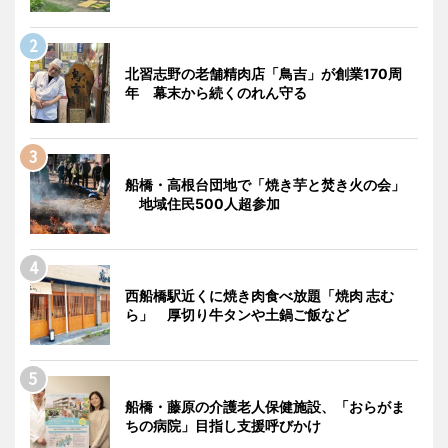
北習志野の老舗精肉店「鳥吉」が創業170周
年 幕末から続くのれん守る
船橋・高根台団地で「焼き芋と焚き火の会」
地域住民500人超参加
西船橋駅近くに焼き肉食べ放題「焼肉 志む
ら」 厚切り牛タンや土鍋ご飯など
船橋・藤原の介護老人保健施設、「おらがま
ちの病院」目指し支援呼びかけ