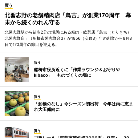
買う
北習志野の老舗精肉店「鳥吉」が創業170周年 幕
末から続くのれん守る
北習志野駅から徒歩2分の場所にある精肉・総菜店「鳥吉（とりきち）
北習志野店」（船橋市習志野台3）が1856（安政3）年の創業から8月8
日で170周年の節目を迎える。
買う
船橋市役所近くに「作業ラウンジ＆お守りや
kibaco」 ものづくりの場に
買う
「船橋のなし」今シーズン初出荷 今年は雨に恵ま
れ大玉傾向に
買う
プラレール「東葉高速鉄道2000系」発売へ 30