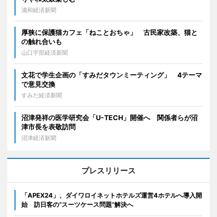
浦和経済新聞
厚狭に保護猫カフェ「ねことおちゃ」 古民家改築、猫と
の触れ合いも
山口宇部経済新聞
文花で学生企画の「すみだタウンミーティング」 4テーマ
で意見交換
すみだ経済新聞
沼津発祥の医学研究会「U-TECH」開催へ 関係者らが沼
津市長を表敬訪問
沼津経済新聞
プレスリリース
「APEX24」、ダイワロイネットホテルズ運営4ホテルへ導入開
始 訪日客の“スーツケース問題”解決へ