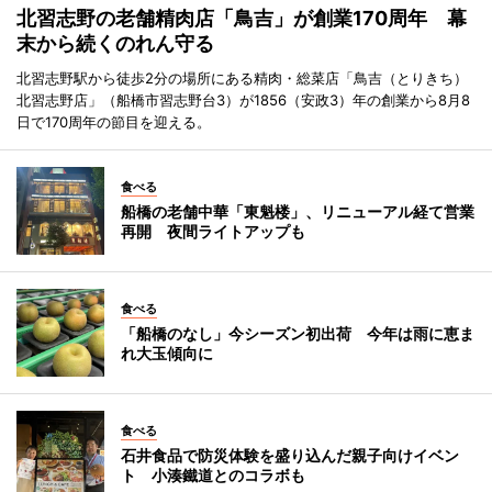
北習志野の老舗精肉店「鳥吉」が創業170周年 幕
末から続くのれん守る
北習志野駅から徒歩2分の場所にある精肉・総菜店「鳥吉（とりきち）
北習志野店」（船橋市習志野台3）が1856（安政3）年の創業から8月8
日で170周年の節目を迎える。
食べる
船橋の老舗中華「東魁楼」、リニューアル経て営業
再開 夜間ライトアップも
食べる
「船橋のなし」今シーズン初出荷 今年は雨に恵ま
れ大玉傾向に
食べる
石井食品で防災体験を盛り込んだ親子向けイベン
ト 小湊鐵道とのコラボも