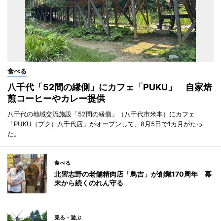
食べる
八千代「52間の縁側」にカフェ「PUKU」 自家焙
煎コーヒーやカレー提供
八千代の地域交流施設「52間の縁側」（八千代市米本）にカフェ
「PUKU（プク）八千代店」がオープンして、8月5日で1カ月がたっ
た。
食べる
北習志野の老舗精肉店「鳥吉」が創業170周年 幕
末から続くのれん守る
見る・遊ぶ