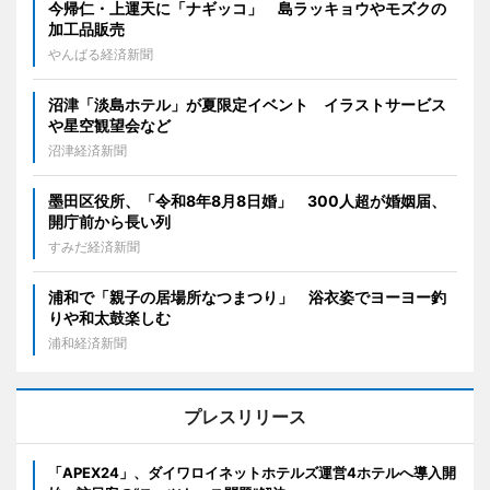
今帰仁・上運天に「ナギッコ」 島ラッキョウやモズクの
加工品販売
やんばる経済新聞
沼津「淡島ホテル」が夏限定イベント イラストサービス
や星空観望会など
沼津経済新聞
墨田区役所、「令和8年8月8日婚」 300人超が婚姻届、
開庁前から長い列
すみだ経済新聞
浦和で「親子の居場所なつまつり」 浴衣姿でヨーヨー釣
りや和太鼓楽しむ
浦和経済新聞
プレスリリース
「APEX24」、ダイワロイネットホテルズ運営4ホテルへ導入開