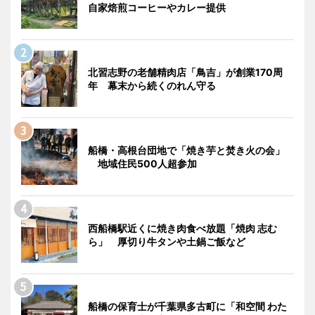
自家焙煎コーヒーやカレー提供
北習志野の老舗精肉店「鳥吉」が創業170周
年 幕末から続くのれん守る
船橋・高根台団地で「焼き芋と焚き火の会」
地域住民500人超参加
西船橋駅近くに焼き肉食べ放題「焼肉 志む
ら」 厚切り牛タンや土鍋ご飯など
船橋の保育士が千葉県多古町に「和空間 わた