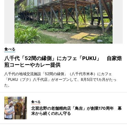
食べる
八千代「52間の縁側」にカフェ「PUKU」 自家焙
煎コーヒーやカレー提供
八千代の地域交流施設「52間の縁側」（八千代市米本）にカフェ
「PUKU（プク）八千代店」がオープンして、8月5日で1カ月がたっ
た。
食べる
北習志野の老舗精肉店「鳥吉」が創業170周年 幕
末から続くのれん守る