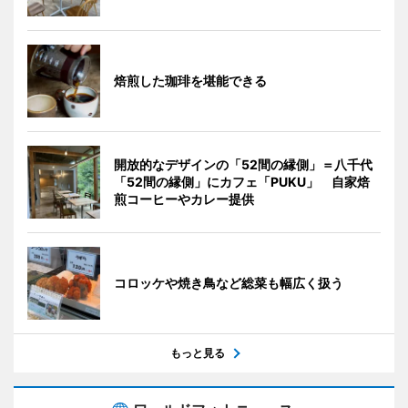
焙煎した珈琲を堪能できる
開放的なデザインの「52間の縁側」＝八千代
「52間の縁側」にカフェ「PUKU」 自家焙
煎コーヒーやカレー提供
コロッケや焼き鳥など総菜も幅広く扱う
もっと見る