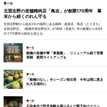
食べる
北習志野の老舗精肉店「鳥吉」が創業170周年 幕
末から続くのれん守る
北習志野駅から徒歩2分の場所にある精肉・総菜店「鳥吉（とりきち）
北習志野店」（船橋市習志野台3）が1856（安政3）年の創業から8月8
日で170周年の節目を迎える。
食べる
船橋の老舗中華「東魁楼」、リニューアル経て営業
再開 夜間ライトアップも
食べる
「船橋のなし」今シーズン初出荷 今年は雨に恵ま
れ大玉傾向に
食べる
石井食品で防災体験を盛り込んだ親子向けイベン