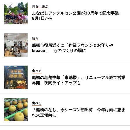
見る・遊ぶ
ふなばしアンデルセン公園が30周年で記念事業
8月1日から
買う
船橋市役所近くに「作業ラウンジ＆お守りや
kibaco」 ものづくりの場に
食べる
船橋の老舗中華「東魁楼」、リニューアル経て営業
再開 夜間ライトアップも
食べる
「船橋のなし」今シーズン初出荷 今年は雨に恵ま
れ大玉傾向に