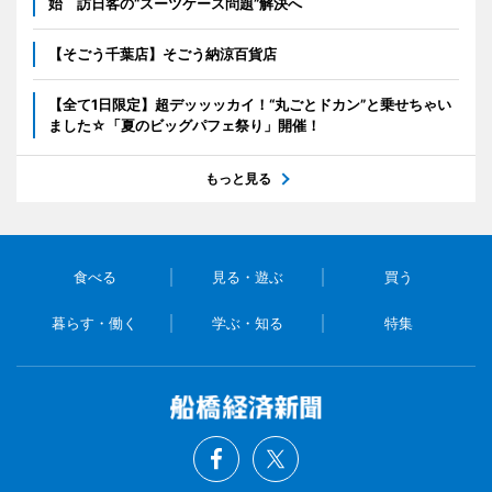
始 訪日客の“スーツケース問題”解決へ
【そごう千葉店】そごう納涼百貨店
【全て1日限定】超デッッッカイ！“丸ごとドカン”と乗せちゃい
ました☆「夏のビッグパフェ祭り」開催！
もっと見る
食べる
見る・遊ぶ
買う
暮らす・働く
学ぶ・知る
特集