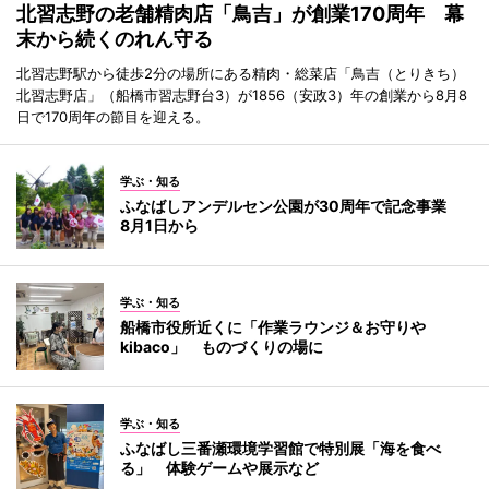
北習志野の老舗精肉店「鳥吉」が創業170周年 幕
末から続くのれん守る
北習志野駅から徒歩2分の場所にある精肉・総菜店「鳥吉（とりきち）
北習志野店」（船橋市習志野台3）が1856（安政3）年の創業から8月8
日で170周年の節目を迎える。
学ぶ・知る
ふなばしアンデルセン公園が30周年で記念事業
8月1日から
学ぶ・知る
船橋市役所近くに「作業ラウンジ＆お守りや
kibaco」 ものづくりの場に
学ぶ・知る
ふなばし三番瀬環境学習館で特別展「海を食べ
る」 体験ゲームや展示など