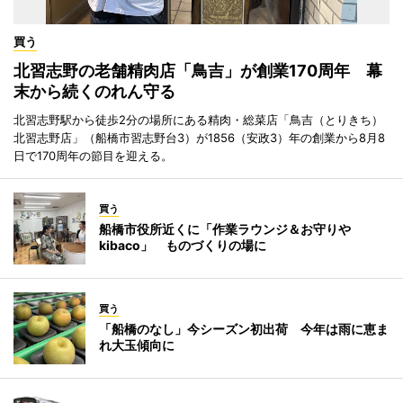
買う
北習志野の老舗精肉店「鳥吉」が創業170周年 幕
末から続くのれん守る
北習志野駅から徒歩2分の場所にある精肉・総菜店「鳥吉（とりきち）
北習志野店」（船橋市習志野台3）が1856（安政3）年の創業から8月8
日で170周年の節目を迎える。
買う
船橋市役所近くに「作業ラウンジ＆お守りや
kibaco」 ものづくりの場に
買う
「船橋のなし」今シーズン初出荷 今年は雨に恵ま
れ大玉傾向に