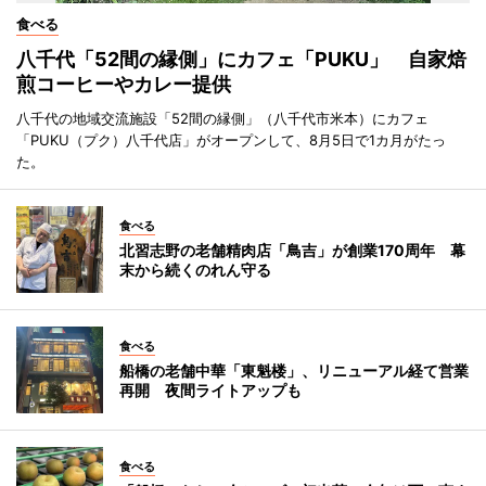
食べる
八千代「52間の縁側」にカフェ「PUKU」 自家焙
煎コーヒーやカレー提供
八千代の地域交流施設「52間の縁側」（八千代市米本）にカフェ
「PUKU（プク）八千代店」がオープンして、8月5日で1カ月がたっ
た。
食べる
北習志野の老舗精肉店「鳥吉」が創業170周年 幕
末から続くのれん守る
食べる
船橋の老舗中華「東魁楼」、リニューアル経て営業
再開 夜間ライトアップも
食べる