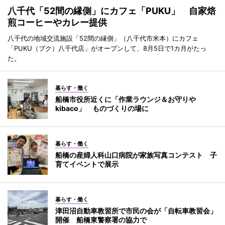
八千代「52間の縁側」にカフェ「PUKU」 自家焙
煎コーヒーやカレー提供
八千代の地域交流施設「52間の縁側」（八千代市米本）にカフェ
「PUKU（プク）八千代店」がオープンして、8月5日で1カ月がたっ
た。
暮らす・働く
船橋市役所近くに「作業ラウンジ＆お守りや
kibaco」 ものづくりの場に
暮らす・働く
船橋の産婦人科山口病院が家族写真コンテスト 子
育てイベントで展示
暮らす・働く
津田沼自動車教習所で市民の会が「自転車教習会」
開催 船橋東警察署の協力で