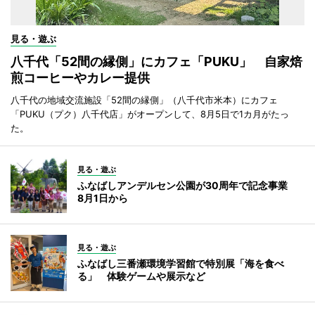
見る・遊ぶ
八千代「52間の縁側」にカフェ「PUKU」 自家焙
煎コーヒーやカレー提供
八千代の地域交流施設「52間の縁側」（八千代市米本）にカフェ
「PUKU（プク）八千代店」がオープンして、8月5日で1カ月がたっ
た。
見る・遊ぶ
ふなばしアンデルセン公園が30周年で記念事業
8月1日から
見る・遊ぶ
ふなばし三番瀬環境学習館で特別展「海を食べ
る」 体験ゲームや展示など