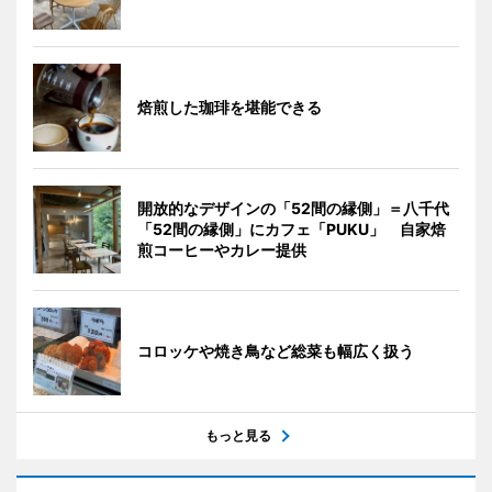
焙煎した珈琲を堪能できる
開放的なデザインの「52間の縁側」＝八千代
「52間の縁側」にカフェ「PUKU」 自家焙
煎コーヒーやカレー提供
コロッケや焼き鳥など総菜も幅広く扱う
もっと見る