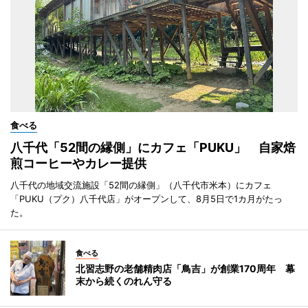
食べる
八千代「52間の縁側」にカフェ「PUKU」 自家焙
煎コーヒーやカレー提供
八千代の地域交流施設「52間の縁側」（八千代市米本）にカフェ
「PUKU（プク）八千代店」がオープンして、8月5日で1カ月がたっ
た。
食べる
北習志野の老舗精肉店「鳥吉」が創業170周年 幕
末から続くのれん守る