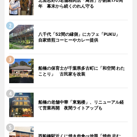
北習志野の老舗精肉店「鳥吉」が創業170周
年 幕末から続くのれん守る
八千代「52間の縁側」にカフェ「PUKU」
自家焙煎コーヒーやカレー提供
船橋の保育士が千葉県多古町に「和空間 わた
ことり」 古民家を改装
船橋の老舗中華「東魁楼」、リニューアル経
て営業再開 夜間ライトアップも
西船橋駅近くに焼き肉食べ放題「焼肉 志む