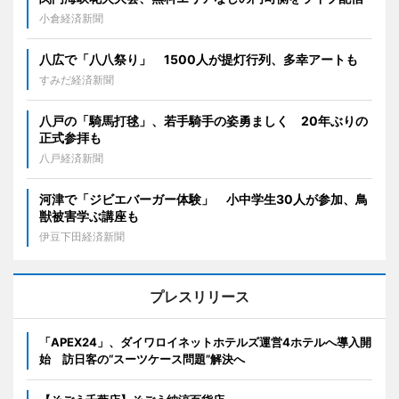
小倉経済新聞
八広で「八八祭り」 1500人が提灯行列、多幸アートも
すみだ経済新聞
八戸の「騎馬打毬」、若手騎手の姿勇ましく 20年ぶりの
正式参拝も
八戸経済新聞
河津で「ジビエバーガー体験」 小中学生30人が参加、鳥
獣被害学ぶ講座も
伊豆下田経済新聞
プレスリリース
「APEX24」、ダイワロイネットホテルズ運営4ホテルへ導入開
始 訪日客の“スーツケース問題”解決へ