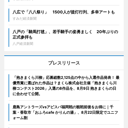
八広で「八八祭り」 1500人が提灯行列、多幸アートも
すみだ経済新聞
八戸の「騎馬打毬」、若手騎手の姿勇ましく 20年ぶりの
正式参拝も
八戸経済新聞
プレスリリース
「抱きまくら川柳」応募総数2,125点の中から入選作品発表！ 最
優秀賞に選ばれた作品は？まくら株式会社主催「抱きまくら川
柳コンテスト2026」入選の8作品を、8月9日 抱きまくらの日
に合わせて公開。
鹿島アントラーズvsアビスパ福岡戦の観戦前後をお得に｜千
葉・香取市「おふろcafe かりんの湯」、8月22日限定でユニフ
ォーム割