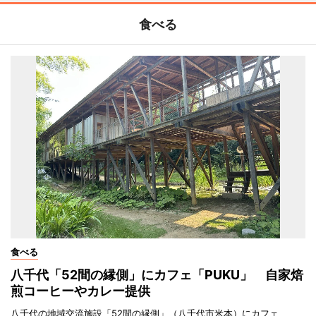
食べる
食べる
八千代「52間の縁側」にカフェ「PUKU」 自家焙
煎コーヒーやカレー提供
八千代の地域交流施設「52間の縁側」（八千代市米本）にカフェ