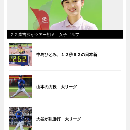
２２歳吉沢がツアー初Ｖ 女子ゴルフ
中島ひとみ、１２秒６２の日本新
山本の力投 大リーグ
大谷が決勝打 大リーグ