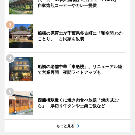
自家焙煎コーヒーやカレー提供
船橋の保育士が千葉県多古町に「和空間 わた
ことり」 古民家を改装
船橋の老舗中華「東魁楼」、リニューアル経
て営業再開 夜間ライトアップも
西船橋駅近くに焼き肉食べ放題「焼肉 志む
ら」 厚切り牛タンや土鍋ご飯など
もっと見る