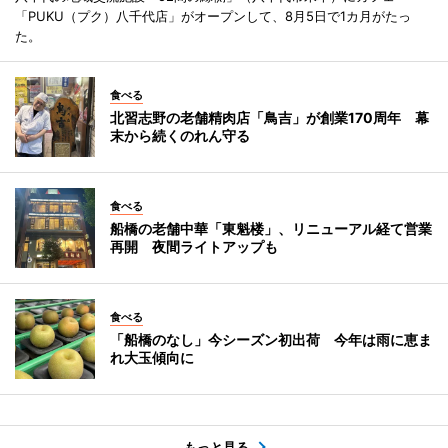
「PUKU（プク）八千代店」がオープンして、8月5日で1カ月がたっ
た。
食べる
北習志野の老舗精肉店「鳥吉」が創業170周年 幕
末から続くのれん守る
食べる
船橋の老舗中華「東魁楼」、リニューアル経て営業
再開 夜間ライトアップも
食べる
「船橋のなし」今シーズン初出荷 今年は雨に恵ま
れ大玉傾向に
もっと見る