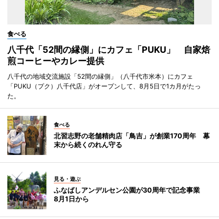
食べる
八千代「52間の縁側」にカフェ「PUKU」 自家焙
煎コーヒーやカレー提供
八千代の地域交流施設「52間の縁側」（八千代市米本）にカフェ
「PUKU（プク）八千代店」がオープンして、8月5日で1カ月がたっ
た。
食べる
北習志野の老舗精肉店「鳥吉」が創業170周年 幕
末から続くのれん守る
見る・遊ぶ
ふなばしアンデルセン公園が30周年で記念事業
8月1日から