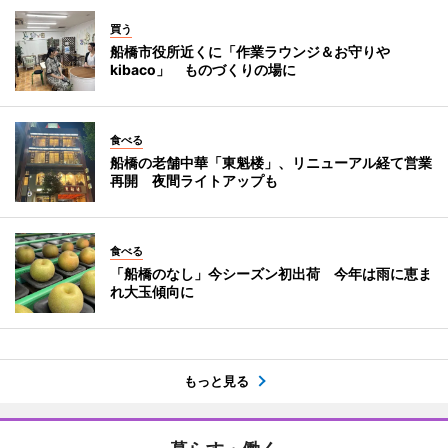
買う
船橋市役所近くに「作業ラウンジ＆お守りや
kibaco」 ものづくりの場に
食べる
船橋の老舗中華「東魁楼」、リニューアル経て営業
再開 夜間ライトアップも
食べる
「船橋のなし」今シーズン初出荷 今年は雨に恵ま
れ大玉傾向に
もっと見る