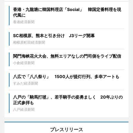
香港・九龍塘に韓国料理店「Social」 韓国定番料理を現
代風に
香港経済新聞
SC相模原、熊本と引き分け J3リーグ開幕
相模原町田経済新聞
関門海峡花火大会、無料エリアなしの門司側をライブ配信
小倉経済新聞
八広で「八八祭り」 1500人が提灯行列、多幸アートも
すみだ経済新聞
八戸の「騎馬打毬」、若手騎手の姿勇ましく 20年ぶりの
正式参拝も
八戸経済新聞
プレスリリース