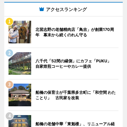
アクセスランキング
北習志野の老舗精肉店「鳥吉」が創業170周
年 幕末から続くのれん守る
八千代「52間の縁側」にカフェ「PUKU」
自家焙煎コーヒーやカレー提供
船橋の保育士が千葉県多古町に「和空間 わた
ことり」 古民家を改装
船橋の老舗中華「東魁楼」、リニューアル経