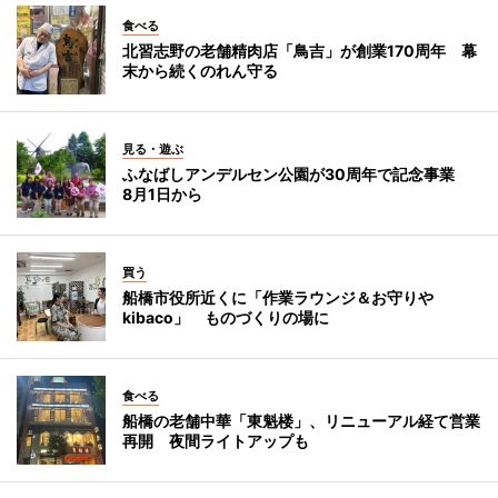
食べる
北習志野の老舗精肉店「鳥吉」が創業170周年 幕
末から続くのれん守る
見る・遊ぶ
ふなばしアンデルセン公園が30周年で記念事業
8月1日から
買う
船橋市役所近くに「作業ラウンジ＆お守りや
kibaco」 ものづくりの場に
食べる
船橋の老舗中華「東魁楼」、リニューアル経て営業
再開 夜間ライトアップも