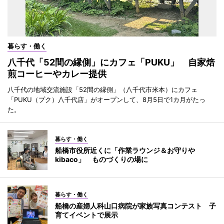
暮らす・働く
八千代「52間の縁側」にカフェ「PUKU」 自家焙
煎コーヒーやカレー提供
八千代の地域交流施設「52間の縁側」（八千代市米本）にカフェ
「PUKU（プク）八千代店」がオープンして、8月5日で1カ月がたっ
た。
暮らす・働く
船橋市役所近くに「作業ラウンジ＆お守りや
kibaco」 ものづくりの場に
暮らす・働く
船橋の産婦人科山口病院が家族写真コンテスト 子
育てイベントで展示