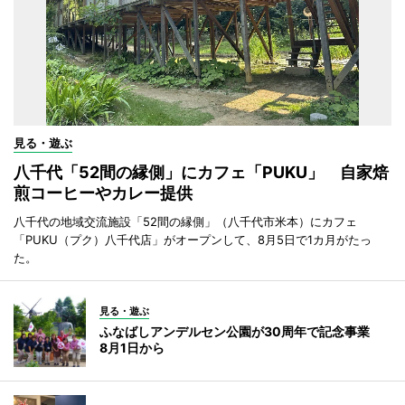
見る・遊ぶ
八千代「52間の縁側」にカフェ「PUKU」 自家焙
煎コーヒーやカレー提供
八千代の地域交流施設「52間の縁側」（八千代市米本）にカフェ
「PUKU（プク）八千代店」がオープンして、8月5日で1カ月がたっ
た。
見る・遊ぶ
ふなばしアンデルセン公園が30周年で記念事業
8月1日から