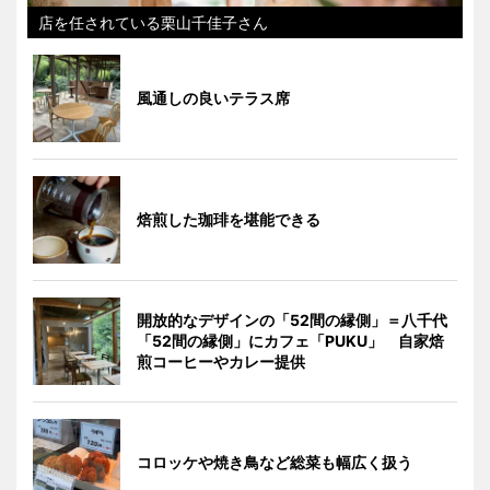
店を任されている栗山千佳子さん
風通しの良いテラス席
焙煎した珈琲を堪能できる
開放的なデザインの「52間の縁側」＝八千代
「52間の縁側」にカフェ「PUKU」 自家焙
煎コーヒーやカレー提供
コロッケや焼き鳥など総菜も幅広く扱う