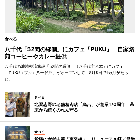
食べる
八千代「52間の縁側」にカフェ「PUKU」 自家焙
煎コーヒーやカレー提供
八千代の地域交流施設「52間の縁側」（八千代市米本）にカフェ
「PUKU（プク）八千代店」がオープンして、8月5日で1カ月がたっ
た。
食べる
北習志野の老舗精肉店「鳥吉」が創業170周年 幕
末から続くのれん守る
食べる
船橋の老舗中華「東魁楼」、リニューアル経て営業