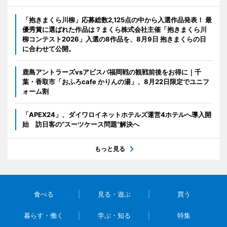
「抱きまくら川柳」応募総数2,125点の中から入選作品発表！ 最
優秀賞に選ばれた作品は？まくら株式会社主催「抱きまくら川
柳コンテスト2026」入選の8作品を、8月9日 抱きまくらの日
に合わせて公開。
鹿島アントラーズvsアビスパ福岡戦の観戦前後をお得に｜千
葉・香取市「おふろcafe かりんの湯」、8月22日限定でユニフ
ォーム割
「APEX24」、ダイワロイネットホテルズ運営4ホテルへ導入開
始 訪日客の“スーツケース問題”解決へ
もっと見る
食べる
見る・遊ぶ
買う
暮らす・働く
学ぶ・知る
特集