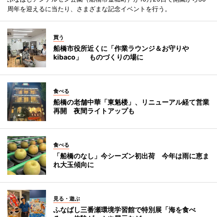
周年を迎えるに当たり、さまざまな記念イベントを行う。
買う
船橋市役所近くに「作業ラウンジ＆お守りや
kibaco」 ものづくりの場に
食べる
船橋の老舗中華「東魁楼」、リニューアル経て営業
再開 夜間ライトアップも
食べる
「船橋のなし」今シーズン初出荷 今年は雨に恵ま
れ大玉傾向に
見る・遊ぶ
ふなばし三番瀬環境学習館で特別展「海を食べ