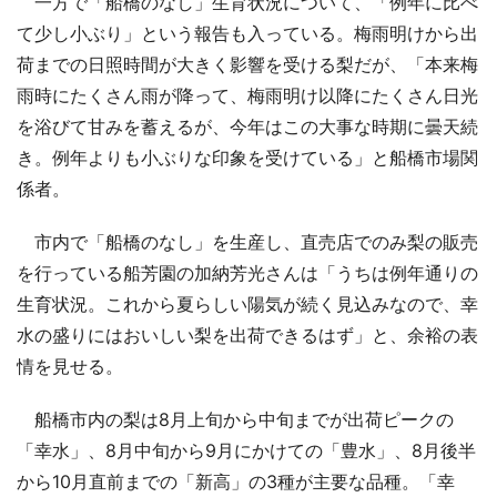
一方で「船橋のなし」生育状況について、「例年に比べ
て少し小ぶり」という報告も入っている。梅雨明けから出
荷までの日照時間が大きく影響を受ける梨だが、「本来梅
雨時にたくさん雨が降って、梅雨明け以降にたくさん日光
を浴びて甘みを蓄えるが、今年はこの大事な時期に曇天続
き。例年よりも小ぶりな印象を受けている」と船橋市場関
係者。
市内で「船橋のなし」を生産し、直売店でのみ梨の販売
を行っている船芳園の加納芳光さんは「うちは例年通りの
生育状況。これから夏らしい陽気が続く見込みなので、幸
水の盛りにはおいしい梨を出荷できるはず」と、余裕の表
情を見せる。
船橋市内の梨は8月上旬から中旬までが出荷ピークの
「幸水」、8月中旬から9月にかけての「豊水」、8月後半
から10月直前までの「新高」の3種が主要な品種。「幸