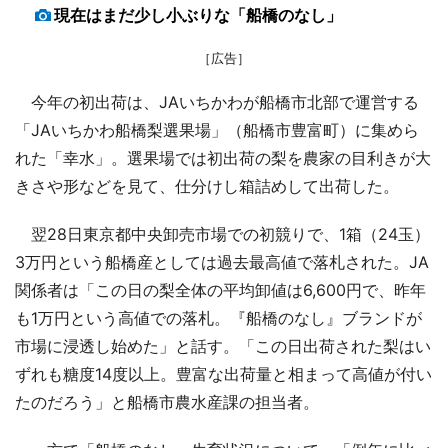
現在はまだ少し小ぶりな「船橋のなし」
［広告］
今年の初出荷は、JAいちかわが船橋市北部で運営する
「JAいちかわ船橋梨選果場」（船橋市豊富町）に集めら
れた「幸水」。選果場では初出荷の梨を農家の目利きが大
きさや形などを見て、仕分けし箱詰めして出荷した。
翌28日東京都中央卸売市場での初競りで、1箱（24玉）
3万円という船橋産としては過去最高値で落札された。JA
関係者は「この日の梨全体の平均卸値は6,600円で、昨年
も1万円という高値での落札。『船橋のなし』ブランドが
市場に浸透し始めた」と話す。「この日出荷された梨はい
ずれも糖度14度以上。豊富な出荷量と相まって高値が付い
たのだろう」と船橋市農水産課の担当者。