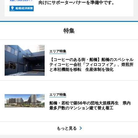
向けにサポーターバナーを準備中です。
特集
エリア特集
【コーヒーのある街・船橋】船橋のスペシャル
ティコーヒー会社「フィロコフィア」、焙煎所
と本社機能を移転 生産体制を強化
エリア特集
船橋・若松で築56年の団地大規模再生 県内
最多戸数のマンション建て替え着工
もっと見る