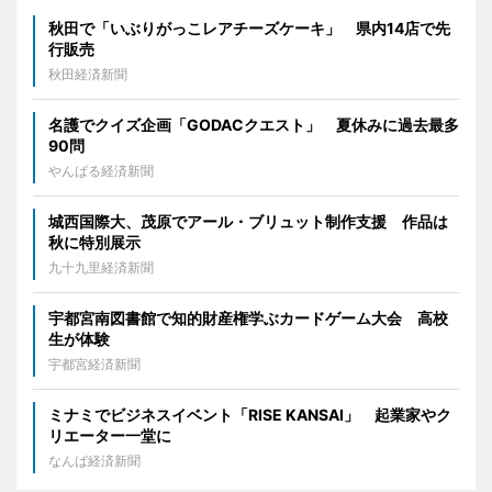
秋田で「いぶりがっこレアチーズケーキ」 県内14店で先
行販売
秋田経済新聞
名護でクイズ企画「GODACクエスト」 夏休みに過去最多
90問
やんばる経済新聞
城西国際大、茂原でアール・ブリュット制作支援 作品は
秋に特別展示
九十九里経済新聞
宇都宮南図書館で知的財産権学ぶカードゲーム大会 高校
生が体験
宇都宮経済新聞
ミナミでビジネスイベント「RISE KANSAI」 起業家やク
リエーター一堂に
なんば経済新聞