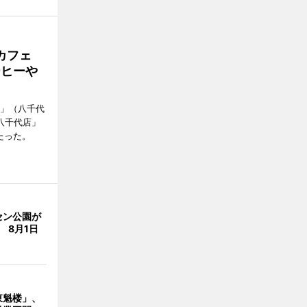
カフェ
ーヒーや
側」（八千代
八千代店」
たった。
セン公園が
 8月1日
東魁楼」、