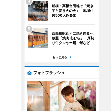
船橋・高根台団地で「焼き
芋と焚き火の会」 地域住
民500人超参加
西船橋駅近くに焼き肉食べ
放題「焼肉 志むら」 厚切
り牛タンや土鍋ご飯など
もっと見る
フォトフラッシュ