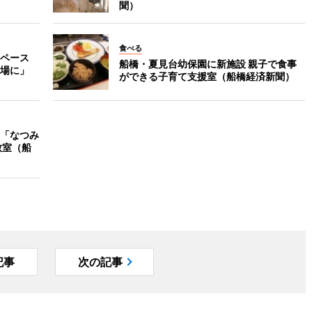
聞）
食べる
ペース
船橋・夏見台幼保園に新施設 親子で食事
場に」
ができる子育て支援室（船橋経済新聞）
「なつみ
教室（船
記事
次の記事