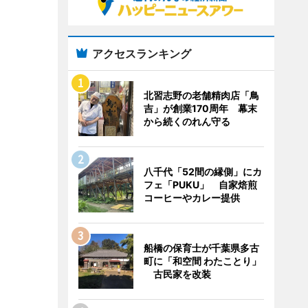
アクセスランキング
北習志野の老舗精肉店「鳥
吉」が創業170周年 幕末
から続くのれん守る
八千代「52間の縁側」にカ
フェ「PUKU」 自家焙煎
コーヒーやカレー提供
船橋の保育士が千葉県多古
町に「和空間 わたことり」
古民家を改装