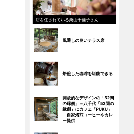
店を任されている栗山千佳子さん
風通しの良いテラス席
焙煎した珈琲を堪能できる
開放的なデザインの「52間
の縁側」＝八千代「52間の
縁側」にカフェ「PUKU」
自家焙煎コーヒーやカレ
ー提供