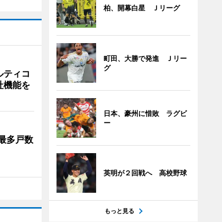
柏、開幕白星 Ｊリーグ
町田、大勝で発進 Ｊリー
グ
ルティコ
社機能を
日本、豪州に惜敗 ラグビ
ー
最多戸数
英明が２回戦へ 高校野球
もっと見る