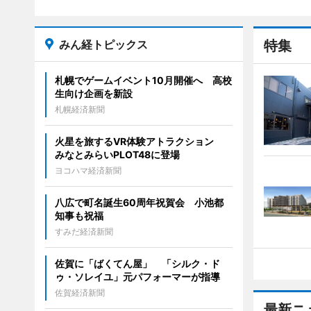
みん経トピックス
特集
札幌でゲームイベント10月開催へ 高校
生向け企画を新設
札幌経済新聞
火星を旅するVR体験アトラクション
みなとみらいPLOT48に登場
ヨコハマ経済新聞
八広で町名誕生60周年祝賀会 小池都
知事も祝福
すみだ経済新聞
佐賀に「ばくてん屋」 「シルク・ド
ゥ・ソレイユ」元パフォーマーが指導
佐賀経済新聞
最新ニ