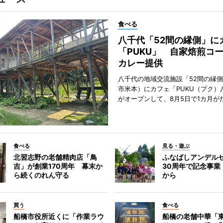
食べる
八千代「52間の縁側」に
「PUKU」 自家焙煎コ
カレー提供
八千代の地域交流施設「52間の縁
市米本）にカフェ「PUKU（プク）
がオープンして、8月5日で1カ月が
食べる
見る・遊ぶ
北習志野の老舗精肉店「鳥
ふなばしアンデル
吉」が創業170周年 幕末か
30周年で記念事業
ら続くのれん守る
から
買う
食べる
船橋市役所近くに「作業ラウ
船橋の老舗中華「