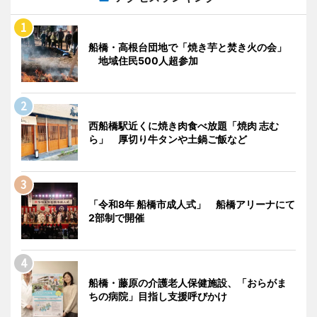
船橋・高根台団地で「焼き芋と焚き火の会」
地域住民500人超参加
西船橋駅近くに焼き肉食べ放題「焼肉 志む
ら」 厚切り牛タンや土鍋ご飯など
「令和8年 船橋市成人式」 船橋アリーナにて
2部制で開催
船橋・藤原の介護老人保健施設、「おらがま
ちの病院」目指し支援呼びかけ