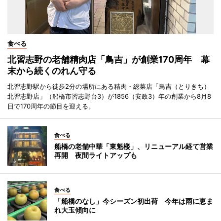
食べる
北習志野の老舗精肉店「鳥吉」が創業170周年 幕
末から続くのれん守る
北習志野駅から徒歩2分の場所にある精肉・総菜店「鳥吉（とりきち）
北習志野店」（船橋市習志野台3）が1856（安政3）年の創業から8月8
日で170周年の節目を迎える。
食べる
船橋の老舗中華「東魁楼」、リニューアル経て営業
再開 夜間ライトアップも
食べる
「船橋のなし」今シーズン初出荷 今年は雨に恵ま
れ大玉傾向に