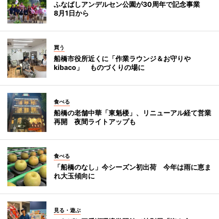
ふなばしアンデルセン公園が30周年で記念事業
8月1日から
買う
船橋市役所近くに「作業ラウンジ＆お守りや
kibaco」 ものづくりの場に
食べる
船橋の老舗中華「東魁楼」、リニューアル経て営業
再開 夜間ライトアップも
食べる
「船橋のなし」今シーズン初出荷 今年は雨に恵ま
れ大玉傾向に
見る・遊ぶ