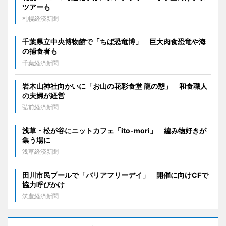
ツアーも
札幌経済新聞
千葉県立中央博物館で「ちば恐竜博」 巨大肉食恐竜や海
の捕食者も
千葉経済新聞
岩木山神社向かいに「お山の花彩食堂 龍の憩」 和食職人
の夫婦が経営
弘前経済新聞
浅草・松が谷にニットカフェ「ito-mori」 編み物好きが
集う場に
浅草経済新聞
田川市民プールで「バリアフリーデイ」 開催に向けCFで
協力呼びかけ
筑豊経済新聞