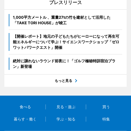
プレスリリース
1,000平方メートル 、重量27tの竹を建材として活用した
「TAKE TORI HOUSE」が竣工
【開催レポート】地元の子どもたちがヒーローになって再生可
能エネルギーについて学ぶ！サイエンスワークショップ「ゼロ
ワットパワークエスト」開催
絶対に譲れないラウンド前夜に！「ゴルフ極秘特訓宿泊プラ
ン」新登場
もっと見る
食べる
見る・遊ぶ
買う
暮らす・働く
学ぶ・知る
特集