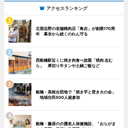
アクセスランキング
北習志野の老舗精肉店「鳥吉」が創業170周
年 幕末から続くのれん守る
西船橋駅近くに焼き肉食べ放題「焼肉 志む
ら」 厚切り牛タンや土鍋ご飯など
船橋・高根台団地で「焼き芋と焚き火の会」
地域住民500人超参加
船橋・藤原の介護老人保健施設、「おらがま