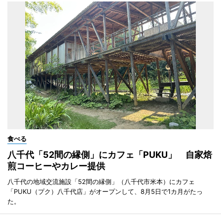
食べる
八千代「52間の縁側」にカフェ「PUKU」 自家焙
煎コーヒーやカレー提供
八千代の地域交流施設「52間の縁側」（八千代市米本）にカフェ
「PUKU（プク）八千代店」がオープンして、8月5日で1カ月がたっ
た。