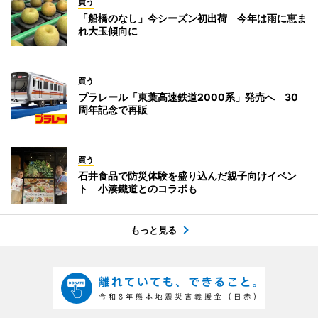
買う
「船橋のなし」今シーズン初出荷 今年は雨に恵ま
れ大玉傾向に
買う
プラレール「東葉高速鉄道2000系」発売へ 30
周年記念で再販
買う
石井食品で防災体験を盛り込んだ親子向けイベン
ト 小湊鐵道とのコラボも
もっと見る