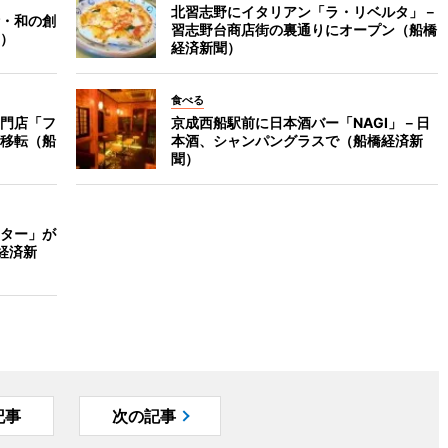
北習志野にイタリアン「ラ・リベルタ」－
・和の創
習志野台商店街の裏通りにオープン（船橋
）
経済新聞）
食べる
門店「フ
京成西船駅前に日本酒バー「NAGI」－日
移転（船
本酒、シャンパングラスで（船橋経済新
聞）
ター」が
経済新
記事
次の記事