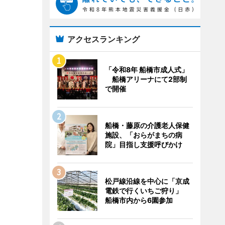
アクセスランキング
「令和8年 船橋市成人式」
船橋アリーナにて2部制
で開催
船橋・藤原の介護老人保健
施設、「おらがまちの病
院」目指し支援呼びかけ
松戸線沿線を中心に「京成
電鉄で行くいちご狩り」
船橋市内から6園参加