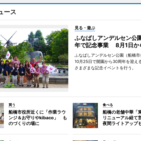
ュース
見る・遊ぶ
ふなばしアンデルセン公園
年で記念事業 8月1日か
ふなばしアンデルセン公園（船橋市
10月25日で開園から30周年を迎え
さまざまな記念イベントを行う。
買う
食べる
船橋市役所近くに「作業ラウ
船橋の老舗中華「
ンジ＆お守りやkibaco」 も
リニューアル経て
のづくりの場に
夜間ライトアップ