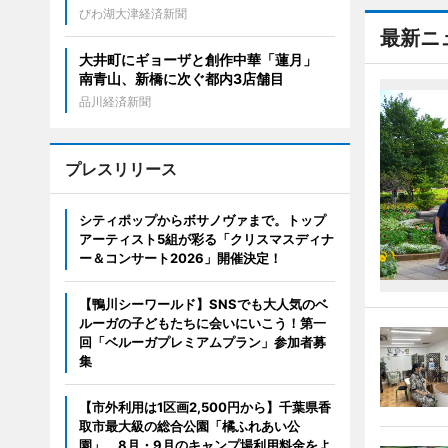
びわ湖大津経済新聞
最新ニ
大井町にギョーザと創作中華「蓮月」
南青山、新橋に次ぐ都内3店舗目
品川経済新聞
プレスリリース
シティポップからボサノヴァまで。トップ
アーティスト5組が彩る「クリスマスディナ
ー＆コンサート2026」開催決定！
【鴨川シーワールド】SNSでも大人気のベ
ルーガの子どもたちに会いにいこう！第一
回「ベルーガプレミアムプラン」参加者募
集
【市外利用は1区画2,500円から】千葉県香
取市最大級の総合公園「橘ふれあい公
園」、8月・9月のキャンプ場利用料金をよ