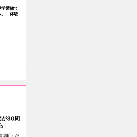
境学習館で
る」 体験
が30周
ら
金堀町）が