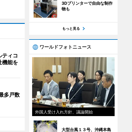
3Dプリンターで自由な制作
物も
もっと見る
ワールドフォトニュース
ルティコ
社機能を
最多戸数
外国人受け入れ方針、議論開始
大型台風１３号、沖縄本島