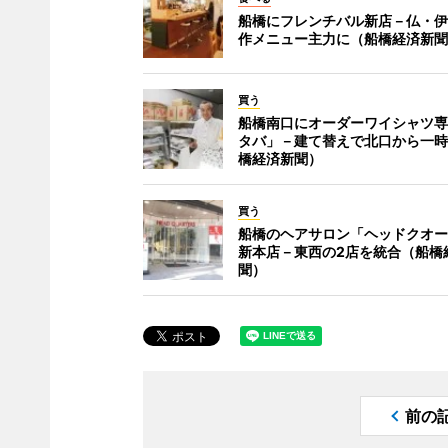
船橋にフレンチバル新店－仏・伊
作メニュー主力に（船橋経済新聞
買う
船橋南口にオーダーワイシャツ専
タバ」－建て替えで北口から一時
橋経済新聞）
買う
船橋のヘアサロン「ヘッドクオー
新本店－東西の2店を統合（船橋
聞）
前の