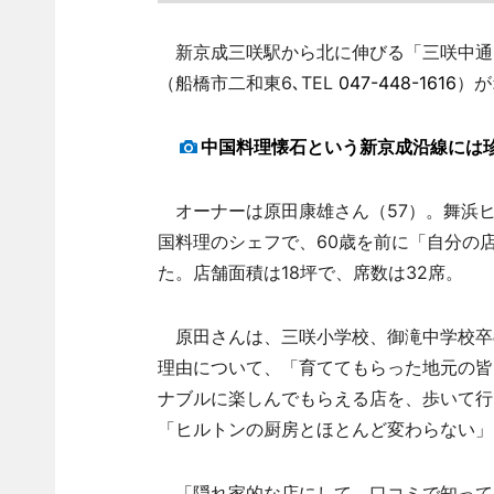
新京成三咲駅から北に伸びる「三咲中通り
（船橋市二和東6､TEL
047-448-1616
）が
中国料理懐石という新京成沿線には
オーナーは原田康雄さん（57）。舞浜ヒ
国料理のシェフで、60歳を前に「自分の
た。店舗面積は18坪で、席数は32席。
原田さんは、三咲小学校、御滝中学校卒
理由について、「育ててもらった地元の皆
ナブルに楽しんでもらえる店を、歩いて行
「ヒルトンの厨房とほとんど変わらない」
「隠れ家的な店にして、口コミで知って