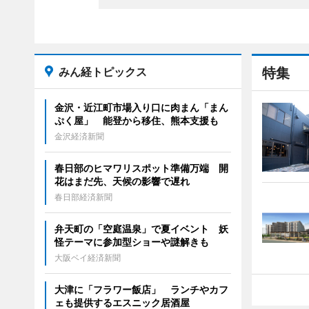
みん経トピックス
特集
金沢・近江町市場入り口に肉まん「まん
ぷく屋」 能登から移住、熊本支援も
金沢経済新聞
春日部のヒマワリスポット準備万端 開
花はまだ先、天候の影響で遅れ
春日部経済新聞
弁天町の「空庭温泉」で夏イベント 妖
怪テーマに参加型ショーや謎解きも
大阪ベイ経済新聞
大津に「フラワー飯店」 ランチやカフ
ェも提供するエスニック居酒屋