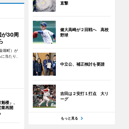
直撃
健大高崎が２回戦へ 高校
が30周
野球
ら
金堀町）が
るに当たり、
中立公、補正検討を要請
吉田は２安打１打点 大リ
ーグ
東魁楼」、
営業再開
も
もっと見る