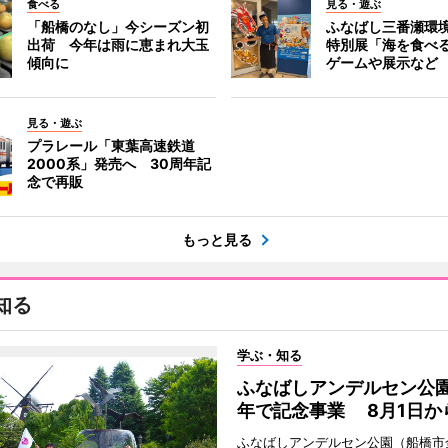
食べる
見る・遊ぶ
「船橋のなし」今シーズン初
ふなばし三番瀬環
出荷 今年は雨に恵まれ大玉
特別展「海を食べ
傾向に
ゲームや展示など
見る・遊ぶ
プラレール「東葉高速鉄道
2000系」発売へ 30周年記
念で再販
もっと見る
知る
学ぶ・知る
ふなばしアンデルセン公園
年で記念事業 8月1日か
ふなばしアンデルセン公園（船橋市