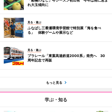
「船橋のなし」今シーズン初出荷 今年は雨に恵ま
れ大玉傾向に
見る・遊ぶ
ふなばし三番瀬環境学習館で特別展「海を食べ
る」 体験ゲームや展示など
見る・遊ぶ
プラレール「東葉高速鉄道2000系」発売へ 30
周年記念で再販
もっと見る
学ぶ・知る