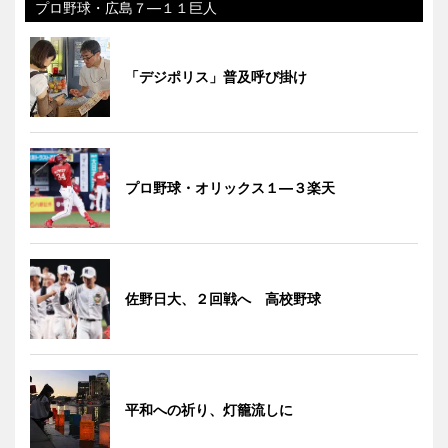
プロ野球・広島７―１１巨人
「デジポリス」普及呼び掛け
プロ野球・オリックス１―３楽天
佐野日大、２回戦へ 高校野球
平和への祈り、灯籠流しに