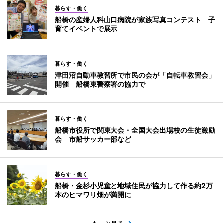
暮らす・働く
船橋の産婦人科山口病院が家族写真コンテスト 子
育てイベントで展示
暮らす・働く
津田沼自動車教習所で市民の会が「自転車教習会」
開催 船橋東警察署の協力で
暮らす・働く
船橋市役所で関東大会・全国大会出場校の生徒激励
会 市船サッカー部など
暮らす・働く
船橋・金杉小児童と地域住民が協力して作る約2万
本のヒマワリ畑が満開に