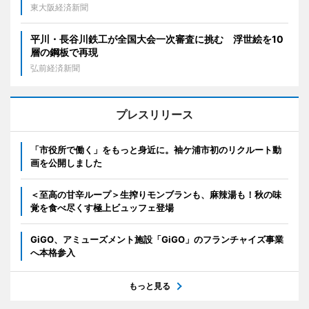
東大阪経済新聞
平川・長谷川鉄工が全国大会一次審査に挑む 浮世絵を10
層の鋼板で再現
弘前経済新聞
プレスリリース
「市役所で働く」をもっと身近に。袖ケ浦市初のリクルート動
画を公開しました
＜至高の甘辛ループ＞生搾りモンブランも、麻辣湯も！秋の味
覚を食べ尽くす極上ビュッフェ登場
GiGO、アミューズメント施設「GiGO」のフランチャイズ事業
へ本格参入
もっと見る