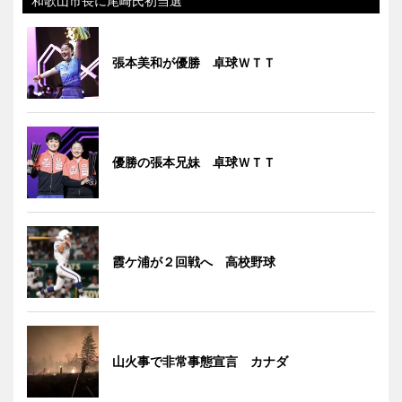
和歌山市長に尾崎氏初当選
張本美和が優勝 卓球ＷＴＴ
優勝の張本兄妹 卓球ＷＴＴ
霞ケ浦が２回戦へ 高校野球
山火事で非常事態宣言 カナダ