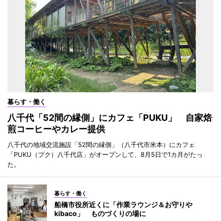
暮らす・働く
八千代「52間の縁側」にカフェ「PUKU」 自家焙
煎コーヒーやカレー提供
八千代の地域交流施設「52間の縁側」（八千代市米本）にカフェ
「PUKU（プク）八千代店」がオープンして、8月5日で1カ月がたっ
た。
暮らす・働く
船橋市役所近くに「作業ラウンジ＆お守りや
kibaco」 ものづくりの場に