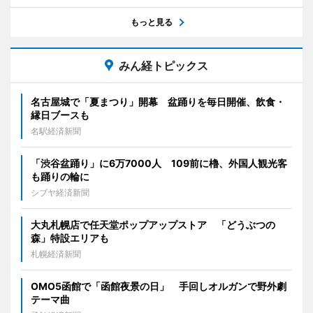
もっと見る
みん経トピックス
名古屋城で「夏まつり」開幕 盆踊りを毎日開催、飲食・
縁日ブースも
名駅経済新聞
「渋谷盆踊り」に6万7000人 109前に櫓、外国人観光客
も踊りの輪に
シブヤ経済新聞
大丸札幌店で任天堂ポップアップストア 「どうぶつの
森」特設エリアも
札幌経済新聞
OMO5函館で「函館夜景の日」 手回しオルガンで野外劇
テーマ曲