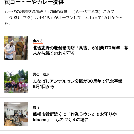
煎コーヒーやカレー提供
八千代の地域交流施設「52間の縁側」（八千代市米本）にカフェ
「PUKU（プク）八千代店」がオープンして、8月5日で1カ月がたっ
た。
食べる
北習志野の老舗精肉店「鳥吉」が創業170周年 幕
末から続くのれん守る
見る・遊ぶ
ふなばしアンデルセン公園が30周年で記念事業
8月1日から
買う
船橋市役所近くに「作業ラウンジ＆お守りや
kibaco」 ものづくりの場に