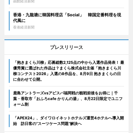
函館経済新聞
香港・九龍塘に韓国料理店「Social」 韓国定番料理を現
代風に
香港経済新聞
プレスリリース
「抱きまくら川柳」応募総数2,125点の中から入選作品発表！ 最
優秀賞に選ばれた作品は？まくら株式会社主催「抱きまくら川
柳コンテスト2026」入選の8作品を、8月9日 抱きまくらの日
に合わせて公開。
鹿島アントラーズvsアビスパ福岡戦の観戦前後をお得に｜千
葉・香取市「おふろcafe かりんの湯」、8月22日限定でユニフ
ォーム割
「APEX24」、ダイワロイネットホテルズ運営4ホテルへ導入開
始 訪日客の“スーツケース問題”解決へ