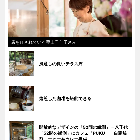
店を任されている栗山千佳子さん
風通しの良いテラス席
焙煎した珈琲を堪能できる
開放的なデザインの「52間の縁側」＝八千代
「52間の縁側」にカフェ「PUKU」 自家焙
煎コーヒーやカレー提供