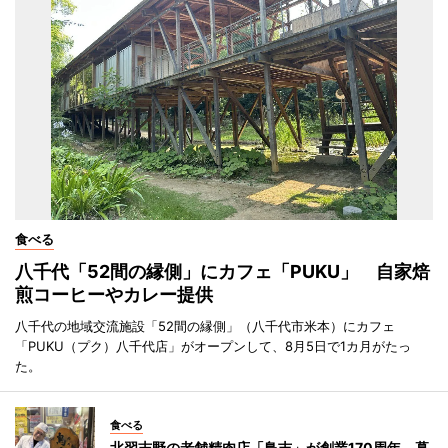
食べる
八千代「52間の縁側」にカフェ「PUKU」 自家焙
煎コーヒーやカレー提供
八千代の地域交流施設「52間の縁側」（八千代市米本）にカフェ
「PUKU（プク）八千代店」がオープンして、8月5日で1カ月がたっ
た。
食べる
北習志野の老舗精肉店「鳥吉」が創業170周年 幕