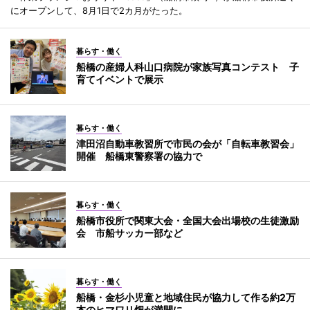
にオープンして、8月1日で2カ月がたった。
暮らす・働く
船橋の産婦人科山口病院が家族写真コンテスト 子
育てイベントで展示
暮らす・働く
津田沼自動車教習所で市民の会が「自転車教習会」
開催 船橋東警察署の協力で
暮らす・働く
船橋市役所で関東大会・全国大会出場校の生徒激励
会 市船サッカー部など
暮らす・働く
船橋・金杉小児童と地域住民が協力して作る約2万
本のヒマワリ畑が満開に