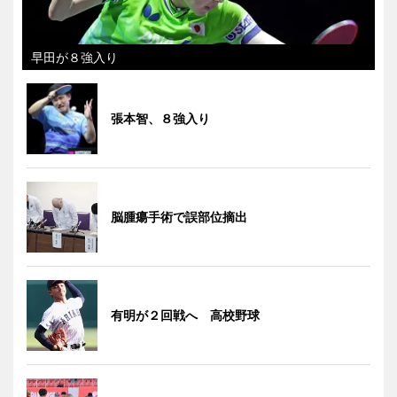
早田が８強入り
張本智、８強入り
脳腫瘍手術で誤部位摘出
有明が２回戦へ 高校野球