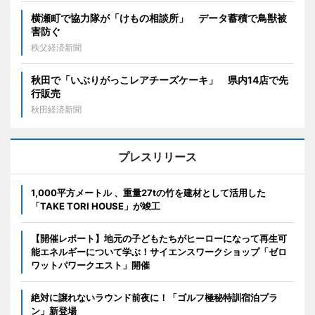
横瀬町で協力隊が「けもの相談所」 データ蓄積で鳥獣被
害防ぐ
秩父経済新聞
秋田で「いぶりがっこレアチーズケーキ」 県内14店で先
行販売
秋田経済新聞
プレスリリース
1,000平方メートル 、重量27tの竹を建材として活用した
「TAKE TORI HOUSE」が竣工
【開催レポート】地元の子どもたちがヒーローになって再生可
能エネルギーについて学ぶ！サイエンスワークショップ「ゼロ
ワットパワークエスト」開催
絶対に譲れないラウンド前夜に！「ゴルフ極秘特訓宿泊プラ
ン」新登場