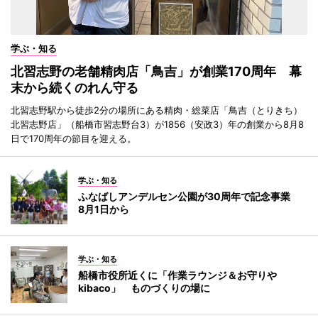
学ぶ・知る
北習志野の老舗精肉店「鳥吉」が創業170周年 幕
末から続くのれん守る
北習志野駅から徒歩2分の場所にある精肉・総菜店「鳥吉（とりきち）
北習志野店」（船橋市習志野台3）が1856（安政3）年の創業から8月8
日で170周年の節目を迎える。
学ぶ・知る
ふなばしアンデルセン公園が30周年で記念事業
8月1日から
学ぶ・知る
船橋市役所近くに「作業ラウンジ＆お守りや
kibaco」 ものづくりの場に