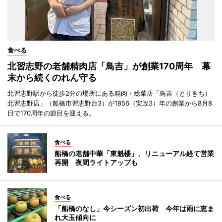
食べる
北習志野の老舗精肉店「鳥吉」が創業170周年 幕
末から続くのれん守る
北習志野駅から徒歩2分の場所にある精肉・総菜店「鳥吉（とりきち）
北習志野店」（船橋市習志野台3）が1856（安政3）年の創業から8月8
日で170周年の節目を迎える。
食べる
船橋の老舗中華「東魁楼」、リニューアル経て営業
再開 夜間ライトアップも
食べる
「船橋のなし」今シーズン初出荷 今年は雨に恵ま
れ大玉傾向に