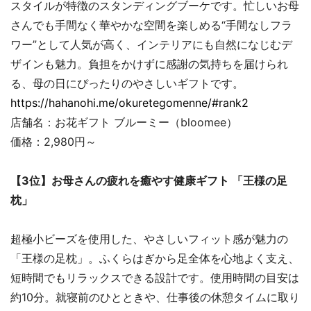
スタイルが特徴のスタンディングブーケです。忙しいお母
さんでも手間なく華やかな空間を楽しめる“手間なしフラ
ワー”として人気が高く、インテリアにも自然になじむデ
ザインも魅力。負担をかけずに感謝の気持ちを届けられ
る、母の日にぴったりのやさしいギフトです。
https://hahanohi.me/okuretegomenne/#rank2
店舗名：お花ギフト ブルーミー（bloomee）
価格：2,980円～
【3位】お母さんの疲れを癒やす健康ギフト 「王様の足
枕」
超極小ビーズを使用した、やさしいフィット感が魅力の
「王様の足枕」。ふくらはぎから足全体を心地よく支え、
短時間でもリラックスできる設計です。使用時間の目安は
約10分。就寝前のひとときや、仕事後の休憩タイムに取り