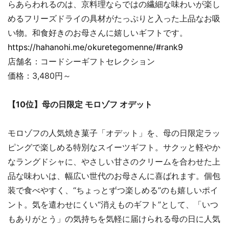
らあらわれるのは、京料理ならではの繊細な味わいが楽し
めるフリーズドライの具材がたっぷりと入った上品なお吸
い物。和食好きのお母さんに嬉しいギフトです。
https://hahanohi.me/okuretegomenne/#rank9
店舗名：コードシーギフトセレクション
価格：3,480円～
【10位】母の日限定 モロゾフ オデット
モロゾフの人気焼き菓子「オデット」を、母の日限定ラッ
ピングで楽しめる特別なスイーツギフト。サクッと軽やか
なラングドシャに、やさしい甘さのクリームを合わせた上
品な味わいは、幅広い世代のお母さんに喜ばれます。個包
装で食べやすく、“ちょっとずつ楽しめる”のも嬉しいポイ
ント。気を遣わせにくい“消えものギフト”として、「いつ
もありがとう」の気持ちを気軽に届けられる母の日に人気