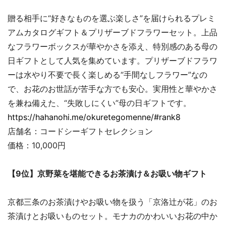
贈る相手に“好きなものを選ぶ楽しさ”を届けられるプレミ
アムカタログギフト＆プリザーブドフラワーセット。上品
なフラワーボックスが華やかさを添え、特別感のある母の
日ギフトとして人気を集めています。プリザーブドフラワ
ーは水やり不要で長く楽しめる“手間なしフラワー”なの
で、お花のお世話が苦手な方でも安心。実用性と華やかさ
を兼ね備えた、“失敗しにくい”母の日ギフトです。
https://hahanohi.me/okuretegomenne/#rank8
店舗名：コードシーギフトセレクション
価格：10,000円
【9位】京野菜を堪能できるお茶漬け＆お吸い物ギフト
京都三条のお茶漬けやお吸い物を扱う「京洛辻が花」のお
茶漬けとお吸いものセット。モナカのかわいいお花の中か