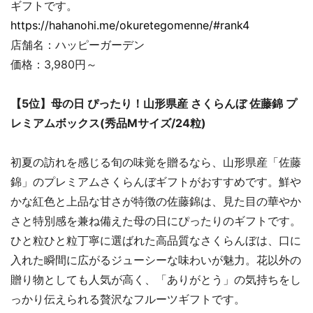
ギフトです。
https://hahanohi.me/okuretegomenne/#rank4
店舗名：ハッピーガーデン
価格：3,980円～
【5位】母の日 ぴったり！山形県産 さくらんぼ 佐藤錦 プ
レミアムボックス(秀品Mサイズ/24粒)
初夏の訪れを感じる旬の味覚を贈るなら、山形県産「佐藤
錦」のプレミアムさくらんぼギフトがおすすめです。鮮や
かな紅色と上品な甘さが特徴の佐藤錦は、見た目の華やか
さと特別感を兼ね備えた母の日にぴったりのギフトです。
ひと粒ひと粒丁寧に選ばれた高品質なさくらんぼは、口に
入れた瞬間に広がるジューシーな味わいが魅力。花以外の
贈り物としても人気が高く、「ありがとう」の気持ちをし
っかり伝えられる贅沢なフルーツギフトです。