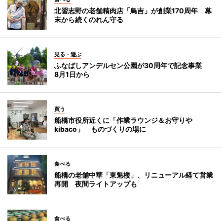
北習志野の老舗精肉店「鳥吉」が創業170周年 幕
末から続くのれん守る
見る・遊ぶ
ふなばしアンデルセン公園が30周年で記念事業
8月1日から
買う
船橋市役所近くに「作業ラウンジ＆お守りや
kibaco」 ものづくりの場に
食べる
船橋の老舗中華「東魁楼」、リニューアル経て営業
再開 夜間ライトアップも
食べる